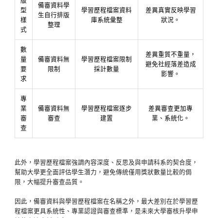
版
備審資料學
型
學習歷程檔案資料
差異真實反映學習
生自行排版
樣
庫系統彙整
狀況。
整理
式
數
差異重質不重量，
量
備審資料無
學習歷程檔案限制
避免社經落差造成
要
限制
採計數量
影響。
求
專
業
備審資料無
學習歷程檔案逐步
差異審查更加專
審
審查
建置
業、系統化。
查
此外，學習歷程檔案強調內容深度、反思及與申請科系的契合度，
幫助大學更全面評估學生潛力，避免傳統僅用獎狀數量比較的侷
限，大幅提升審查品質。
因此，備審資料與學習歷程檔案在名稱之外，最大差別在於學習歷
程檔案更具系統性、專業認證與審查標準，是未來大學審核升學申