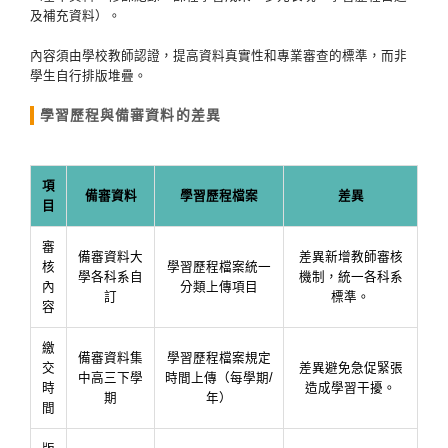
及補充資料）。
內容須由學校教師認證，提高資料真實性和專業審查的標準，而非
學生自行排版堆疊。
學習歷程與備審資料的差異
項
備審資料
學習歷程檔案
差異
目
審
備審資料大
差異新增教師審核
核
學習歷程檔案統一
學各科系自
機制，統一各科系
內
分類上傳項目
訂
標準。
容
繳
備審資料集
學習歷程檔案規定
交
差異避免急促緊張
中高三下學
時間上傳（每學期/
時
造成學習干擾。
期
年）
間