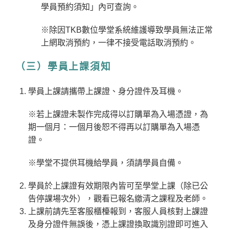
學員預約須知」內可查詢。
※除因TKB數位學堂系統維護導致學員無法正常
上網取消預約，一律不接受電話取消預約。
（三）學員上課須知
學員上課請攜帶上課證、身分證件及耳機。
※若上課證未製作完成得以訂購單為入場憑證，為
期一個月：一個月後恕不得再以訂購單為入場憑
證。
※學堂不提供耳機給學員，須請學員自備。
學員於上課證有效期限內皆可至學堂上課（除已公
告停課場次外），觀看已報名繳清之課程及老師。
上課前請先至客服櫃檯報到，客服人員核對上課證
及身分證件無誤後，憑上課證換取識別證即可進入