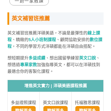
一對一家教課
英文補習班推薦
英文補習班推薦洋碩美語，不論是最彈性的
線上課
程
、精緻的
5人小班制課程
、顧問協助安排的
數位課
程
，不同的學習方式洋碩都能在洋碩自由搭配。
想短期提升
多益成績
、想出國留學練習
英文口說
、
想透過
專業家教
加強指導英文，都可以在洋碩找到
最適合你的客製化課程。
增進英文實力 | 洋碩美語課程推薦
多益證照課程
英文口說課程
托福雅思課程
瞭解更多
瞭解更多
瞭解更多