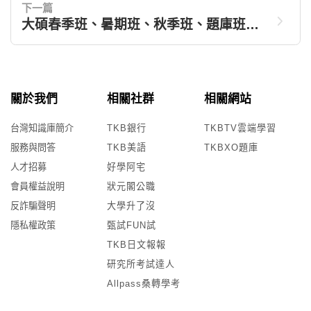
下一篇
大碩春季班、暑期班、秋季班、題庫班差
別？上課方式怎麼選?
關於我們
相關社群
相關網站
台灣知識庫簡介
TKB銀行
TKBTV雲端學習
服務與問答
TKB美語
TKBXO題庫
人才招募
好學阿宅
會員權益說明
狀元閣公職
反詐騙聲明
大學升了沒
隱私權政策
甄試FUN試
TKB日文報報
研究所考試達人
Allpass桑轉學考