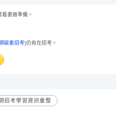
要看書做準備。
。
鋼碳素招考
)仍有在招考。
鋼招考學習資訊彙整