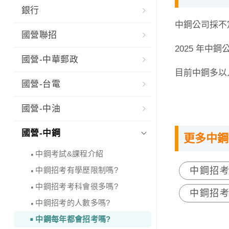
銀行
中鋼公司採不
國營聯招
2025 年中鋼
國營-中華郵政
目前中鋼多以
國營-台電
國營-中油
國營-中鋼
更多中鋼
中鋼考試&課程介紹
中鋼招考有學歷限制嗎?
中鋼招
中鋼招考考科會很多嗎?
中鋼招
中鋼招考的人數多嗎?
中鋼每年都會招考嗎?