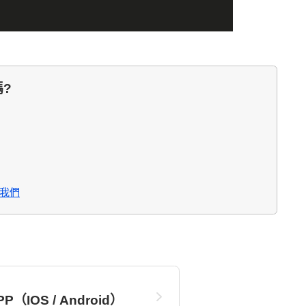
?
我們
P（IOS / Android）