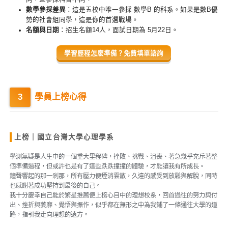
數學參採差異
：這是五校中唯一參採 數學B 的科系。如果是數B優
勢的社會組同學，這是你的首選戰場。
名額與日期
：招生名額14人，面試日期為 5月22日。
學習歷程怎麼準備？免費填單諮詢
學員上榜心得
上榜｜國立台灣大學心理學系
學測無疑是人生中的一個重大里程碑，挫敗、挑戰、沮喪、著急幾乎充斥著整
個準備過程，但或許也是有了這些跌跌撞撞的體驗，才能讓我有所成長。
鐘聲響起的那一剎那，所有壓力便煙消雲散，久違的感受到放鬆與解脫，同時
也感謝著成功堅持到最後的自己。
我十分慶幸自己能於繁星推薦便上榜心目中的理想校系，回首過往的努力與付
出、挫折與萎靡、覺悟與振作，似乎都在無形之中為我鋪了一條通往大學的道
路，指引我走向理想的遠方。