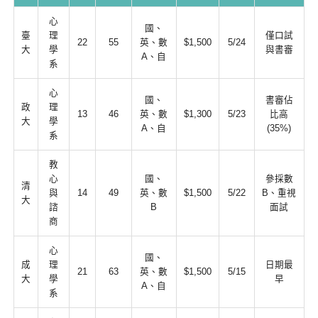
心
國、
臺
理
僅口試
22
55
英、數
$1,500
5/24
大
學
與書審
A、自
系
心
國、
書審佔
政
理
13
46
英、數
$1,300
5/23
比高
大
學
A、自
(35%)
系
教
心
國、
參採數
清
與
14
49
英、數
$1,500
5/22
B、重視
大
諮
B
面試
商
心
國、
成
理
日期最
21
63
英、數
$1,500
5/15
大
學
早
A、自
系