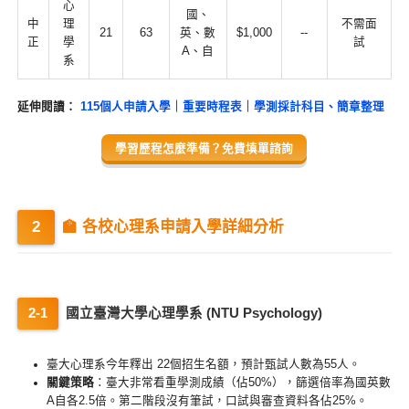
心
國、
中
理
不需面
21
63
英、數
$1,000
--
正
學
試
A、自
系
延伸閱讀：
115個人申請入學｜重要時程表｜學測採計科目、簡章整理
學習歷程怎麼準備？免費填單諮詢
🏫 各校心理系申請入學詳細分析
國立臺灣大學心理學系 (NTU Psychology)
臺大心理系今年釋出 22個招生名額，預計甄試人數為55人。
關鍵策略
：臺大非常看重學測成績（佔50%），篩選倍率為國英數
A自各2.5倍。第二階段沒有筆試，口試與審查資料各佔25%。