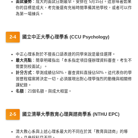
面試優勢
：成大的面試日期最早，安排在 5月15日。這意味著如果
你的目標是成大，考完後還有充裕時間準備其他學校，或者可以作
為第一場練兵。
國立中正大學心理學系 (CCU Psychology)
中正心理系對於不擅長口語表達的同學來說是最佳選擇。
最大亮點
：簡章明確指出「本系指定項目僅辦理資料審查，考生不
需要到校面試」。
計分方式
：學測成績佔50%，審查資料直接佔50%。這代表你的學
習歷程檔案將決定一切，必須展現出對心理學強烈的動機與相關修
課紀錄。
名額
：21個名額，與成大相當。
國立清華大學教育心理與諮商學系 (NTHU EPC)
清大教心系與上述心理系最大的不同在於其「教育與諮商」的導
向，且參採科目不同。