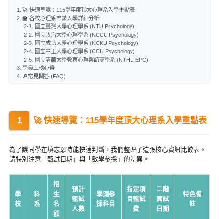
1. 🚀 快速導覽：115學年度頂大心理系入學重點表
2. 🏫 各校心理系申請入學詳細分析
2-1. 國立臺灣大學心理學系 (NTU Psychology)
2-2. 國立政治大學心理學系 (NCCU Psychology)
2-3. 國立成功大學心理學系 (NCKU Psychology)
2-4. 國立中正大學心理學系 (CCU Psychology)
2-5. 國立清華大學教育心理與諮商學系 (NTHU EPC)
3. 學員上榜心得
4. 🔎常見問答 (FAQ)
🚀 快速導覽：115學年度頂大心理系入學重點表
為了讓同學在填志願時能快速判斷，我們整理了這張核心資訊比較表。
請特別注意「甄試日期」與「數學參採」的差異。
招
預計
指定項
二階
學
科
生
學測參
特色備
甄試
目甄試
面試
校
系
名
採科目
註
人數
費
日期
額