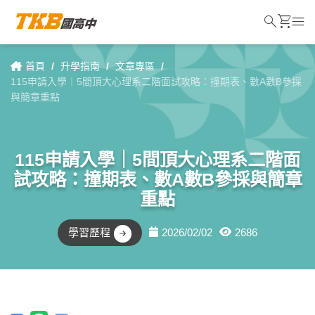
search
shopping_cart
menu
首頁
/
升學指南
/
文章專區
/
115申請入學｜5間頂大心理系二階面試攻略：撞期表、數A數B參採
與簡章重點
115申請入學｜5間頂大心理系二階面
試攻略：撞期表、數A數B參採與簡章
重點
學習歷程
2026/02/02
2686