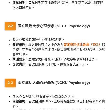
注意日期
：口試日期定在 115年5月24日，考生需在5/19上網查詢
個人口試時間。
國立政治大學心理學系 (NCCU Psychology)
政大心理系名額較少，僅 13個名額。
關鍵策略
：政大是所有頂大中心理系
書審資料佔比最高（35%）
的
學校。在準備學習歷程自述時，應具體說明修習動機與心得，強調
質重於量。
學測要求
：雖然是文組強校，但政大心理參採數學A與自然。
面試資訊
：面試日期為 5月23日，剛好在台大前一天。
國立成功大學心理學系 (NCKU Psychology)
成大心理系提供 21個名額，預計甄試63人。
關鍵策略
：面試佔分達30%，且明確指出歡迎附上其他有利審查資
料。