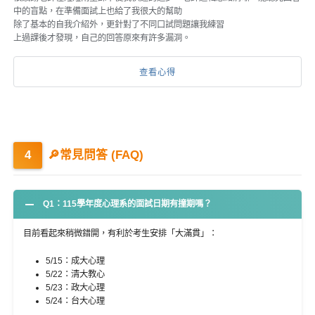
中的盲點，在準備面試上也給了我很大的幫助
除了基本的自我介紹外，更針對了不同口試問題讓我練習
上過課後才發現，自己的回答原來有許多漏洞。
查看心得
🔎常見問答 (FAQ)
Q1：115學年度心理系的面試日期有撞期嗎？
目前看起來稍微錯開，有利於考生安排「大滿貫」：
5/15：成大心理
5/22：清大教心
5/23：政大心理
5/24：台大心理