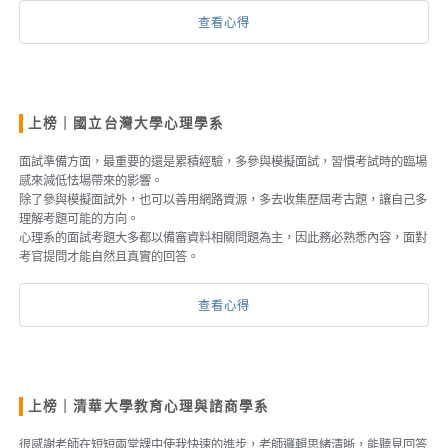
查看心得
上榜｜國立台灣大學心理學系
面試準備方面，最重要的還是累積經驗，多參與模擬面試，習慣考試時的臨場
感來減低怯場帶來的影響。
除了參與模擬面試外，也可以善用網路資源，多去收集歷屆考古題，讓自己多
理解考題可能的方向。
心理系的面試考題大多都以備審資料相關問題為主，因此務必熟悉內容，面對
考官提問才能自然且真實的回答。
查看心得
上榜｜清華大學教育心理與諮商學系
很感謝老師在短短兩堂課中使我快速的進步，老師邏輯思緒清晰，能聽見回答