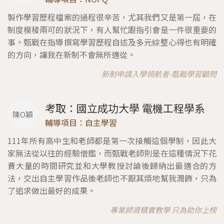
製作學習歷程檔案的過程很辛苦，尤其我們又是第一屆，在
制度模稜兩可的狀況下，有人幫忙跟指引會是一件很重要的
事。甄戰在指導撰寫學習歷程自述及多元綜整心得也有明確
的方向，讓我在新制不會無所適從。
新制申請入學領航者-甄戰學習顧問
考取：國立成功大學 電機工程學系
陳O穎
輔導項目：自主學習
111年所有高中生和老師都是第一次接觸這個學制，因此大
家無法從以往的經驗借鑑，而甄戰老師則是在這種情況下花
費大量的時間研究並和大學教授討論後歸納出最適合的方
法，交出自主學習作品後老師也不厭其煩地幫我潤飾，只為
了追求做出最好的成果。
專業師資精實教學 只為助你上榜