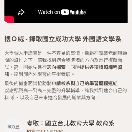
樓Ｏ威 - 錄取國立成功大學 外國語文學系
⼤學個⼈申請真是⼀件不容易的事情，幸虧在甄戰老師與顧
問的幫忙之下，讓我找到適合我準備的⽅向及進⾏模擬⾯
試。⾼⼀開始先進行
志向探索
，同時
提供各項證照課程資
訊
，達到課內外學習的平衡發展。
最後的備審面試協助將
申請校系與自己的學習歷程連結
，
感謝甄戰高一到高三完整的升學輔導，讓我找到適合⾃⼰的
科 系，以及⾃⼰未來適合發展的職業與⽅向。
考取：國立台北教育大學 教育系
陳O昱
輔導項目：NOPQ