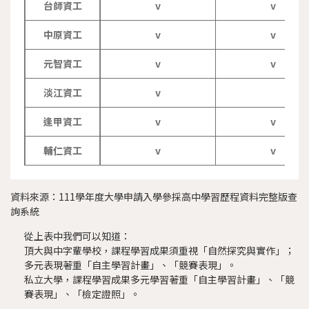
台師資工
v
v
中原資工
v
v
元智資工
v
v
淡江資工
v
逢甲資工
v
v
輔仁資工
v
v
資料來源：
111學年度大學申請入學參採高中學習歷程資料完整版查
詢系統
從上表中我們可以知道：
頂大與中字輩學校，課程學習成果須重視「自然探究與實作」；
多元表現著重「自主學習計畫」、「競賽表現」。
私立大學，課程學習成果多元學習著重「自主學習計畫」、「競
賽表現」、「檢定證照」。