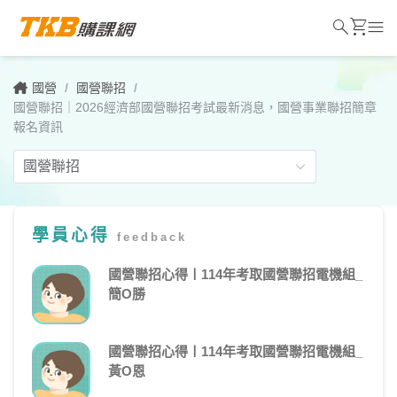
search
shopping_cart
menu
國營
/
國營聯招
/
國營聯招｜2026經濟部國營聯招考試最新消息，國營事業聯招簡章
報名資訊
學員心得
feedback
國
營
國營聯招心得〡114年考取國營聯招電機組_
簡O勝
聯
招
國營聯招心得〡114年考取國營聯招電機組_
｜
黃O恩
2026