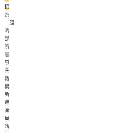
招
為
「經
濟
部
所
屬
事
業
機
構
新
進
職
員
甄