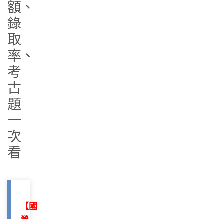
額、
錄
取
率、
考
古
題
一
次
看
【國