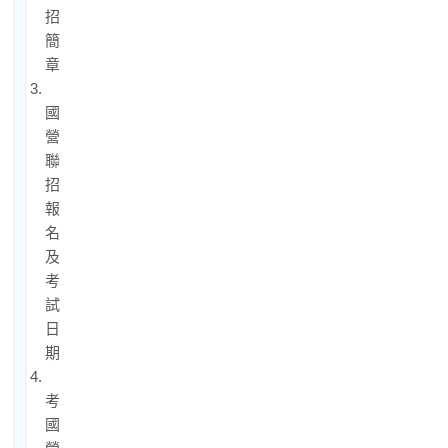
招
簡
章
3.
國
營
聯
招
報
名
及
考
試
日
期
4.
考
國