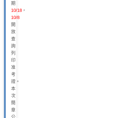
期
10/18
，
10/8
開
放
查
詢
列
印
准
考
證。
本
次
簡
章
公