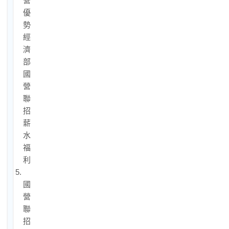
營
優
勢：
經
濟
部
國
營
聯
招
薪
水
福
利
5.
國
營
聯
招