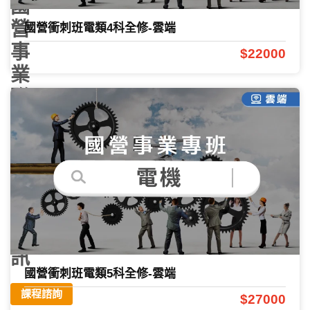
國
營
國營衝刺班電類4科全修-雲端
事
$22000
業
聯
招
簡
章
報
名
資
訊
國營衝刺班電類5科全修-雲端
課程諮詢
$27000