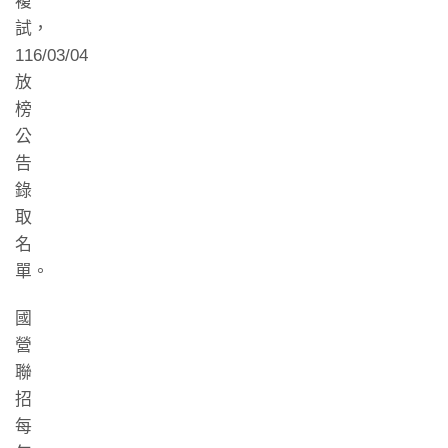
複
試，
116/03/04
放
榜
公
告
錄
取
名
單。
國
營
聯
招
每