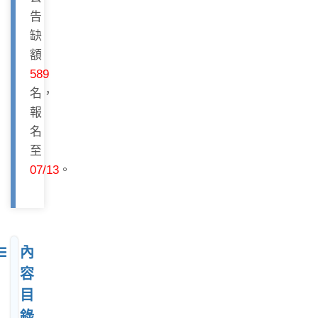
告
缺
額
589
名，
報
名
至
07/13
。
內
容
目
錄