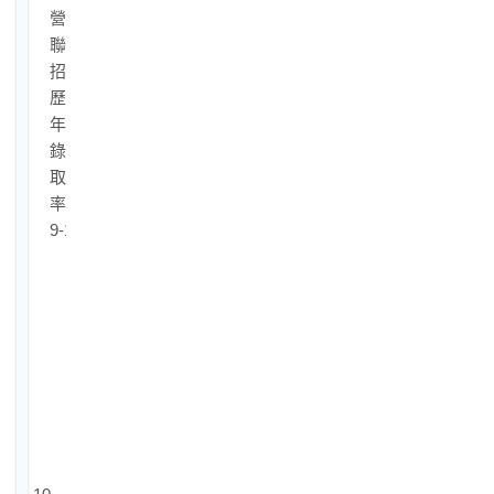
營
聯
招
歷
年
錄
取
率
9-1.
國
營
聯
招
各
科
錄
取
率