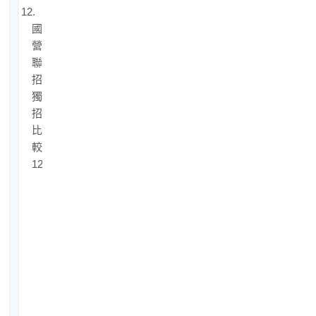
12.
國
營
聯
招
獨
招
比
較
12-
1.
台
電
職
員
與
台
電