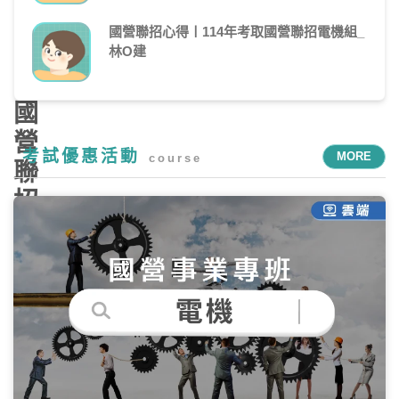
經
國營聯招心得〡114年考取國營聯招電機組_
濟
林O建
部
國
營
考試優惠活動
MORE
course
聯
招
考
試
最
新
消
息，