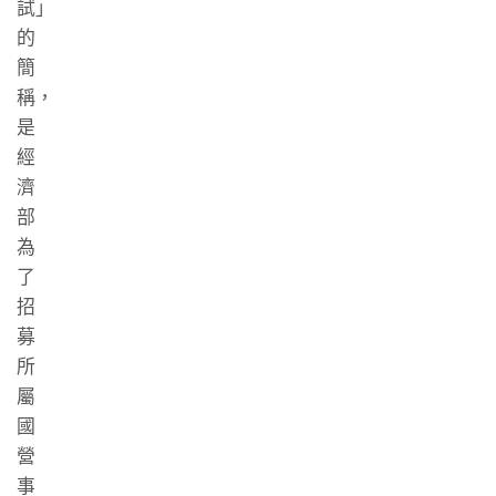
試」
的
簡
稱，
是
經
濟
部
為
了
招
募
所
屬
國
營
事