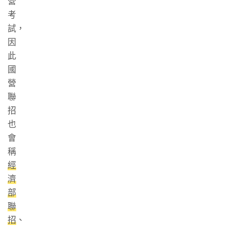
營
考
試，
因
此
國
營
聯
招
也
會
稱
經
濟
部
聯
招
、