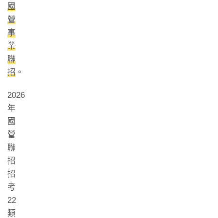
國
營
事
業
聯
招
。
2026
年
國
營
聯
招
招
考
22
類