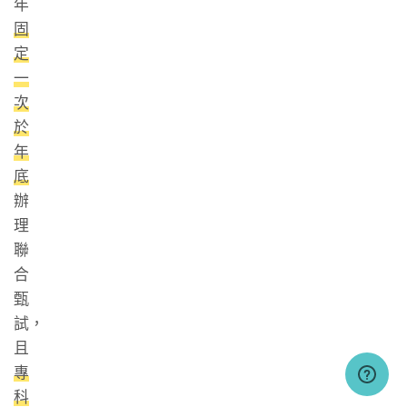
年
固
定
一
次
於
年
底
辦
理
聯
合
甄
試，
且
專
科