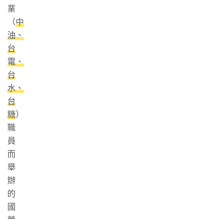
業
（
中
油、
台
電、
台
水、
台
糖
）
職
員
而
舉
辦
的
國