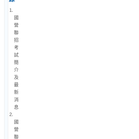
1.
國
營
聯
招
考
試
簡
介
及
最
新
消
息
2.
國
營
聯