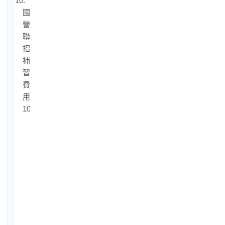
10.
國
營
聯
招
補
習
費
用
10-
1.
國
營
聯
招
補
習
多
少