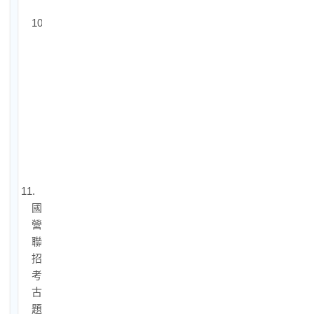
錢
10-
2.
國
營
聯
招
如
何
準
備？
11.
國
營
聯
招
考
古
題