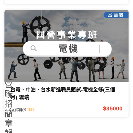
2026-
07-15
932494
2026/115
國
營
台電、中油、台水新進職員甄試-電機全修(三個
聯
月)-雲端
招
$35000
領取$
1000
簡
章