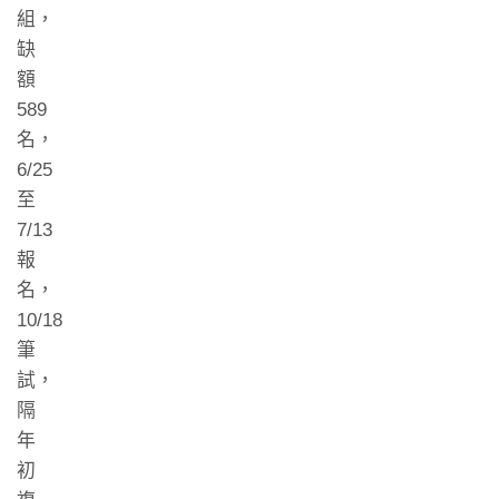
組，
缺
額
589
名，
6/25
至
7/13
報
名，
10/18
筆
試，
隔
年
初