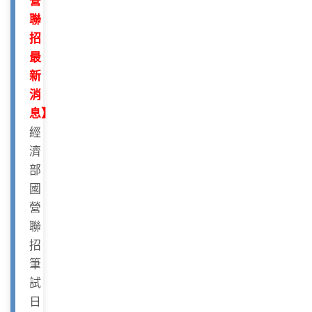
營
聯
招
最
新
消
息】
經
濟
部
國
營
聯
招
筆
試
日