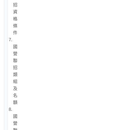
招
資
格
條
件
7.
國
營
聯
招
類
組
及
名
額
8.
國
營