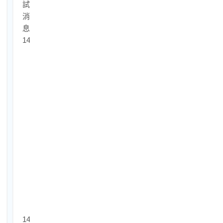
試
消
息
14-
1.
經
濟
部
四
大
國
營
事
業
最
新
消
息
14-