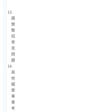
僱
員
13.
國
營
聯
招
常
見
問
題
14.
其
他
國
營
事
業
考