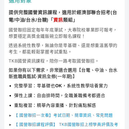
適用對象
提供完整國營資訊課程，適用於經濟部聯合招考(台
電/中油/台水/台糖)「
資訊
類組」
國營聯招固定每年年底筆試，大專院校畢業即可報考，
想要穩定高獎金鐵飯碗立即報名課程！
透過系統性教學，無論你是零基礎、還是想重溫舊學的
考生，都能輕鬆掌握考試重點。
TKB國營資訊課程，陪你一路考取國營聯招。
如果你有以下需求，非常適合選用【台電、中油、台水
新進職員甄試-資訊全修(一年期)】
完整學習：零基礎也OK，系統性教學培養實力
彈性上課：自由排時間，全職兼職備考都適合
重點複習：精華內容重播、針對痛點解惑
【 國營聯招一次看】考試日期、簡章資訊、常見問題
►
【 國營聯招課程評價】 TKB國營聯招上榜學員評價及考
►