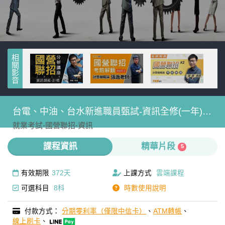
相關影音
台電、中油、台水新進職員甄試-資訊全修(一年)-
就業考試-
國營聯招-
資訊
雲端
課程資訊
精華片段
5
有效期限
372天
上課方式
雲端課程
可選科目
8科
時數使用說明
付款方式：
分期零利率（僅限中信卡）
、
ATM轉帳
、
線上刷卡
、