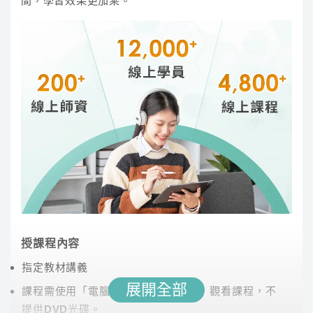
間，學習效果更加乘。
※TKB 購課網國營事業專班僅部分類組有提供專班課
學概論、國學常識等課程教學工作
程，另部分為通用課程，若有疑問請點選右下角線上客
以生動教學激發學習興趣，詳細講解和範例增強文
服諮詢
學知識，系統歸納幫助記憶文學流變。歷年考題提
升解題能力，多樣教材加深學習效果，並加入名作
賞析促進理解提升應考能力。
張逸
授課程內容
指定教材講義
講師經歷 :
國立中央大學 資訊管理研究所 碩士
展開全部
課程需使用「電腦」「平板」「手機」觀看課程，不
課程從基本觀念出發，幫助同學打穩基礎、強化認
提供DVD光碟。