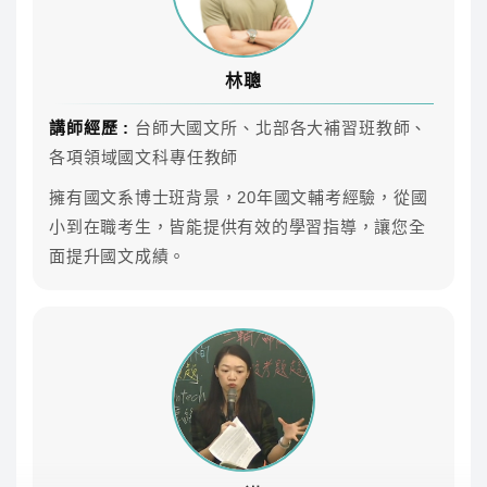
雲端課程不受時間地點、不受制式課表的限制，任何時
候都可以好好準備！
林聰
課程內容
講師經歷 :
台師大國文所、北部各大補習班教師、
各項領域國文科專任教師
專業師資團隊領軍，共同科目、專業科目AB皆可自
由選擇喜歡的師資來搭配
擁有國文系博士班背景，20年國文輔考經驗，從國
小到在職考生，皆能提供有效的學習指導，讓您全
面提升國文成績。
科目
師資
參考時數
上課方式
作文
林聰
11.3
雲端
國文(作文、
李華
13
雲端
公文)
英文
傑瑞
34.4
雲端