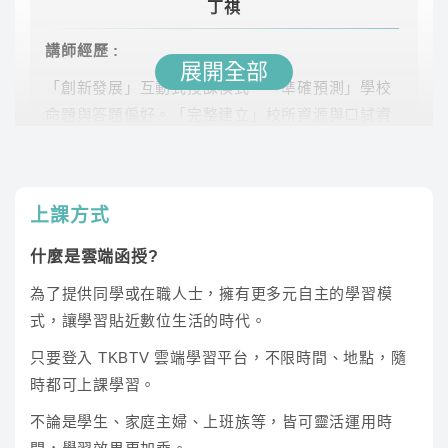
丁祺
計算機概論
張逸
64.6
雲端
講師經歷 :
(公)
展開全部
「創新發展」互動式授課模式。「準確預測」學校
網路通信
張逸
33.9
雲端
命題與答題偏好。「完整建立」校所資源與口試資
料庫。
資訊管理
丁祺
56.2
雲端
上課方式
系統分析與設
張逸
64.9
雲端
計
什麼是雲端函授?
為了提供同學或在職人士，擁有更多元自主的學習模
資料庫
張逸
22.5
雲端
式，讓學習貼近數位生活的時代。
程式語言(程
只要登入 TKBTV 雲端學習平台，不限時間、地點，隨
張逸
28.1
雲端
李華
式設計)
時都可上課學習。
講師經歷 :
國立大學及補習班教師二十餘年經驗、
※此為預估時數，課程時數依照老師實際授課為主
不論是學生、家庭主婦、上班族等，皆可靈活運用時
國營事業及公職人員各項國家考試、國文、本國文