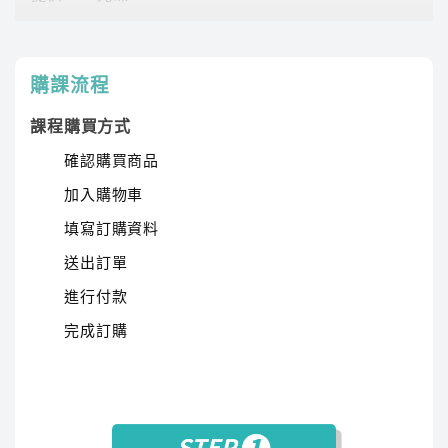
知。透過分類題目進行複習，讓各觀念更加清晰明
課程有時數限制，時數僅在撥放狀態才會進行扣除。
瞭。觀念講解搭配題目練習，並收斂各章節重點，
時數使用說明
讓知識系統化。模擬練習結合歷屆考題，有效提升
購課流程
同學的考試實戰能力。
課程購買方式
確認購買商品
加入購物車
填寫訂購資料
送出訂單
進行付款
傑瑞
完成訂購
講師經歷 :
國立政治大學 英語系、前長榮航空機場
地勤訓練負責人
傑瑞老師用系統化的教學，讓學生能夠輕鬆掌握語
言結構。親自批改同學練習的考古題，提供個人化