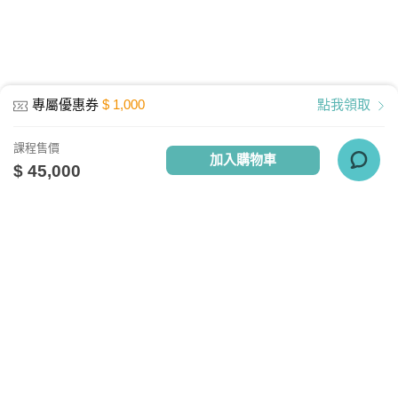
最低配備：CPU Pentium 4以上
記憶體：1GB RAM
網路設備：有線網路、無線WiFi、行動網
專屬優惠券
$ 1,000
點我領取
路
其他週邊需求：耳機或喇叭
課程售價
加入購物車
執行環境
$ 45,000
電腦: Windows10、Mac10.13、Linux
APP：Android 4.4 以上、IOS 9 -14.4以
上
關於我們
相關社群
相關網站
TV雲端播放器最新版本4.9連線需求
台灣知識庫簡介
TKB銀行
TKBTV雲端學習
實測網路頻寬約 30M以上
台大網路測速
、
Speedtest網路測速
服務與問答
TKB美語
TKBXO題庫
人才招募
好學阿宅
以行動裝置觀看雲端教育課程，宜採用
會員權益說明
狀元閣公職
WiFi觀看為優先選擇。(但若使用WiFi觀