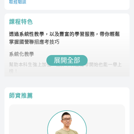
取經驗談
課程特色
透過系統性教學，以及豐富的學習服務，帶你輕鬆
掌握國營聯招應考技巧
系統化教學
展開全部
幫助本科生強上加強，讓非本科生從零開始也能一舉上
榜！
課程最齊全
專業師資團隊，教學內容紮實完整，課程類組選擇多元
師資推薦
豐富課後資源
課後LINE社群與其他考生切磋討論、專員1對1諮詢協助
制定讀書計畫
學習不受限