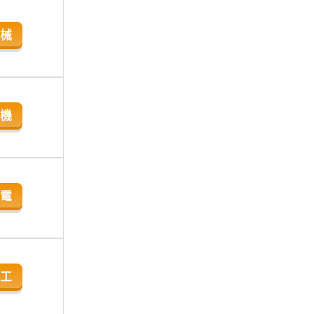
械
機
電
工