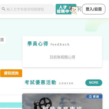
shopping_cart
search
登入/註冊
酒
學員心得
feedback
目前無相關心得
課程諮詢
考試優惠活動
MORE
course