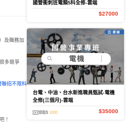
國營衝刺班電類5科全修-雲端
$27000
月）及職務加
很多競爭
營聯招不限科
台電、中油、台水新進職員甄試-電機
全修(三個月)-雲端
。
$35000
領取$
1000
吧！