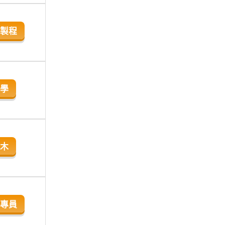
製程
學
木
專員