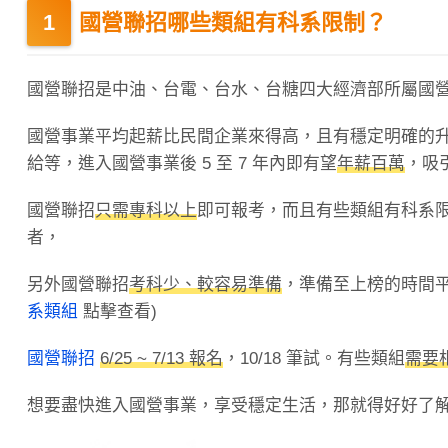
國營聯招哪些類組有科系限制？
國營聯招是中油、台電、台水、台糖四大經濟部所屬國
國營事業平均起薪比民間企業來得高，且有穩定明確的升遷
給等，進入國營事業後 5 至 7 年內即有望
年薪百萬
，吸
國營聯招
只需專科以上
即可報考，而且有些類組有科系
者，
另外國營聯招
考科少、較容易準備
，準備至上榜的時間平
系類組
點擊查看)
國營聯招
6/25 ~ 7/13 報名
，10/18 筆試。有些類組
需要
想要盡快進入國營事業，享受穩定生活，那就得好好了