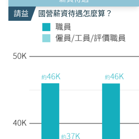
請益
國營薪資待遇怎麼算？