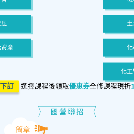
政風
土
化資產
化
化工
下訂
選擇課程後領取
優惠券
全修課程現折