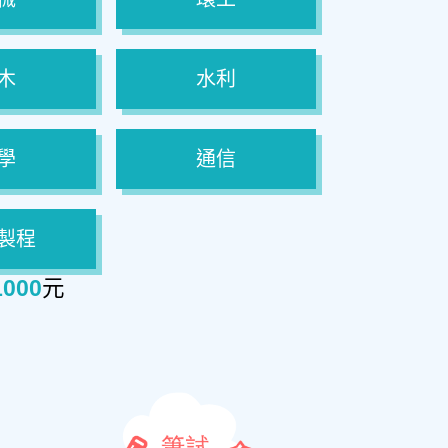
木
水利
學
通信
製程
1000
元