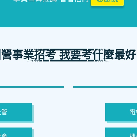
國營事業招考 我要考什麼最好
企管
電
財會
機