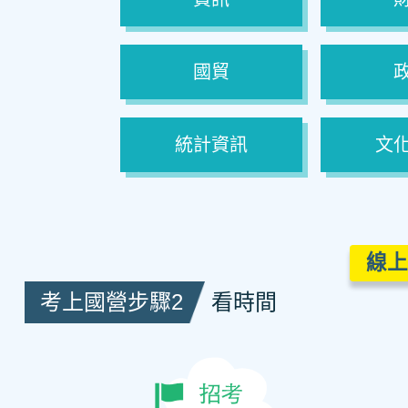
國貿
統計資訊
文
線上
考上國營步驟2
看時間