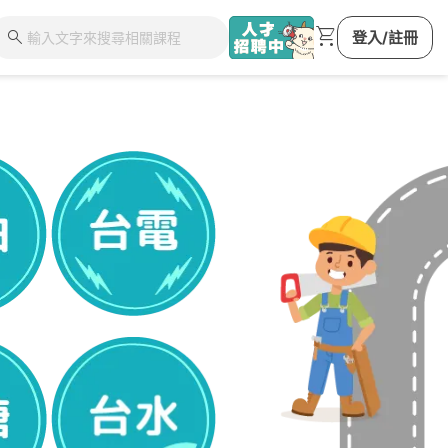
shopping_cart
search
登入/註冊