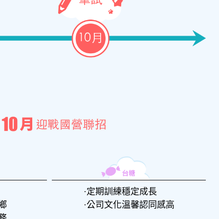
定期訓練穩定成長
鄉
公司文化溫馨認同感高
務