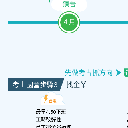
考上國營步驟3
找企業
最早4:50下班
工時較彈性
員工宿舍省荷包