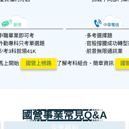
中職畢業即可考
多考選擇題
外勤專科只考單選題
官股撐腰成功轉型
少考3科就領41K
前景無限通訊業
馬上開始
國營上榜路
了解考科組合、簡章資訊
國
國營事業常見Q&A
企業福利