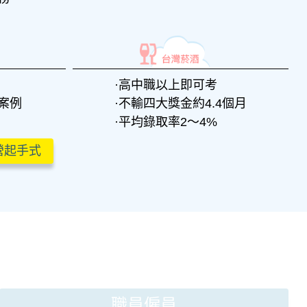
高中職以上即可考
案例
不輸四大獎金約4.4個月
平均錄取率2～4%
營起手式
職員僱員