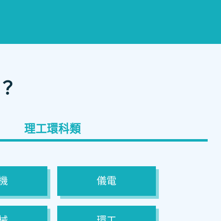
？
理工環科類
機
儀電
械
環工