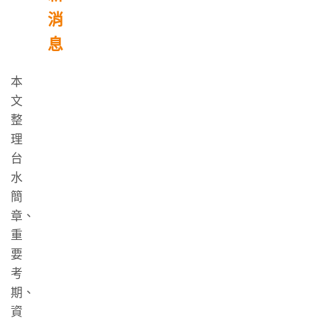
消
息
本
文
整
理
台
水
簡
章、
重
要
考
期、
資