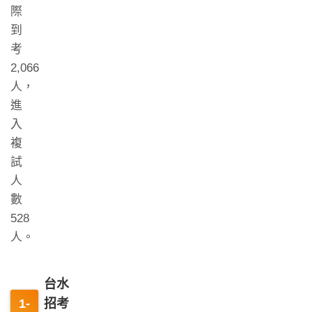
際
到
考
2,066
人，
進
入
複
試
人
數
528
人。
台水
招考