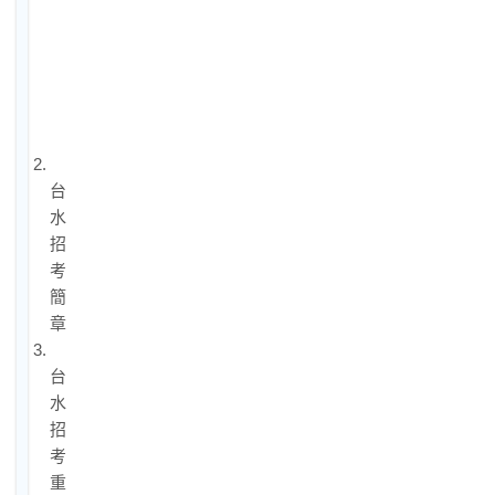
水
招
考
是
什
麼？
2.
台
水
招
考
簡
章
3.
台
水
招
考
重