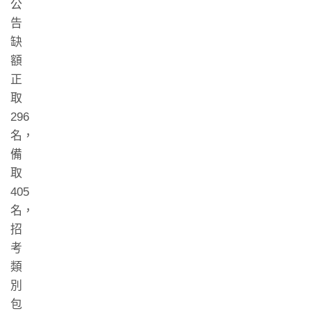
公
告
缺
額
正
取
296
名，
備
取
405
名，
招
考
類
別
包