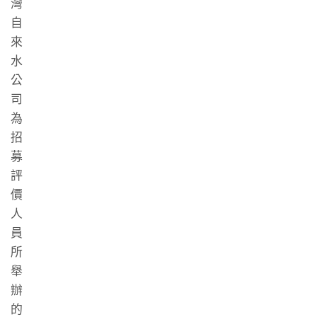
灣
自
來
水
公
司
為
招
募
評
價
人
員
所
舉
辦
的