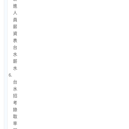
進
人
員
薪
資
表/
台
水
薪
水
6.
台
水
招
考
錄
取
率、