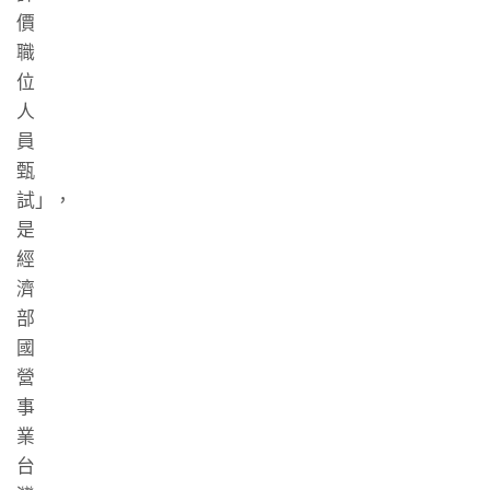
價
職
位
人
員
甄
試」，
是
經
濟
部
國
營
事
業
台