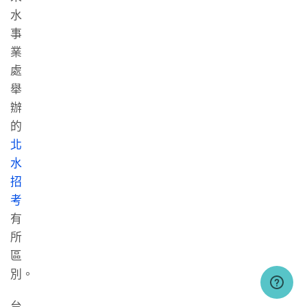
水
事
業
處
舉
辦
的
北
水
招
考
有
所
區
別。
台