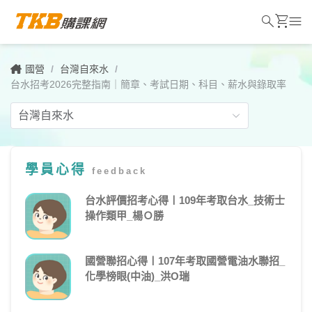
search
shopping_cart
menu
國營
/
台灣自來水
/
台水招考2026完整指南｜簡章、考試日期、科目、薪水與錄取率
學員心得
feedback
台
水
台水評價招考心得〡109年考取台水_技術士
操作類甲_楊Ｏ勝
招
考
國營聯招心得〡107年考取國營電油水聯招_
2026
化學榜眼(中油)_洪O瑞
完