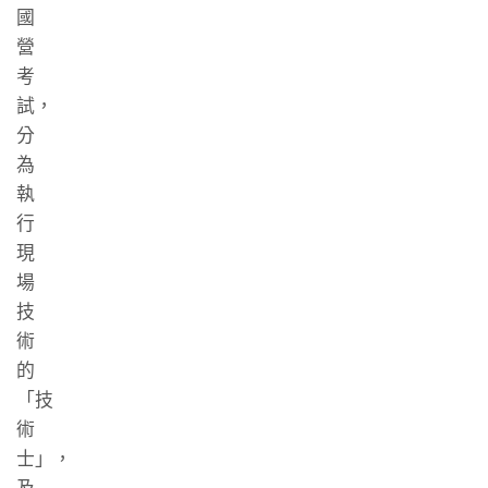
國
營
考
試，
分
為
執
行
現
場
技
術
的
「技
術
士」，