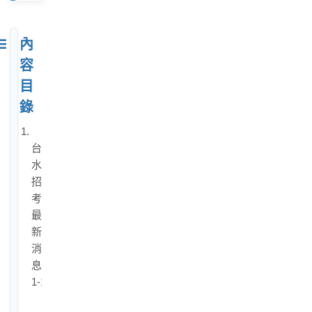
內
容
目
錄
1.
台
水
招
考
最
新
消
息
1-1.
台