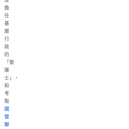
及
擔
任
基
層
行
政
的
「營
運
士」，
和
考
取
國
營
聯