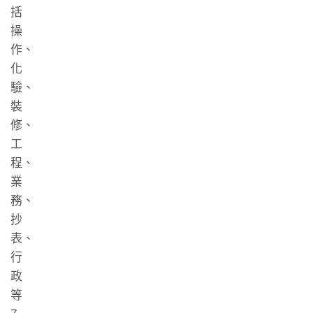
括
操
作、
化
驗、
裝
修、
工
程、
業
務、
抄
表、
行
政
等