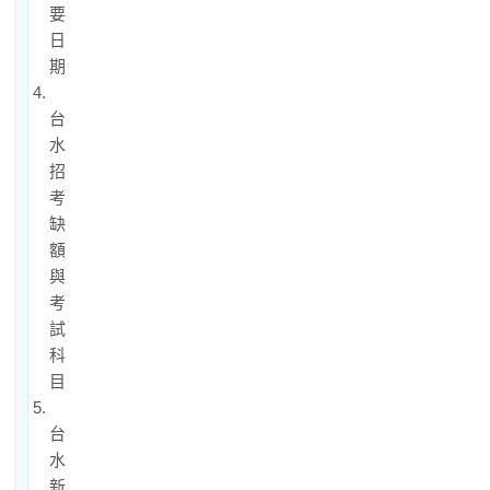
要
日
期
4.
台
水
招
考
缺
額
與
考
試
科
目
5.
台
水
新