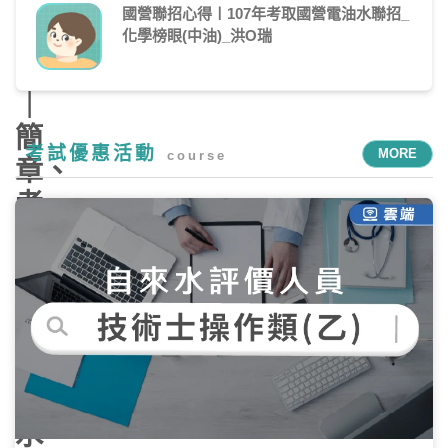
整
國營聯招心得〡107年考取國營電油水聯招_
指
化學榜眼(中油)_洪O瑞
南
｜
簡
考試優惠活動
MORE
course
章、
考
試
日
期、
科
目、
薪
水