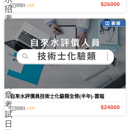
$26000
領取$
1000
招
考
2026
完
整
指
南
｜
簡
章、
自來水評價員技術士化驗類全修(半年)-雲端
考
$24000
領取$
1000
試
日