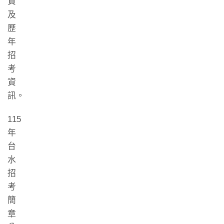
資
及
歷
年
招
考
資
訊。
115
年
台
水
招
考
簡
章