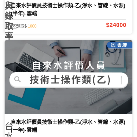
與
自來水評價員技術士操作類-乙(淨水、管線、水源)
(半年)-雲端
錄
$24000
取
領取$
1000
率
課程諮詢
2026-
07-14
285597
自來水評價員技術士操作類-乙(淨水、管線、水源)
台
(一年)-雲端
水