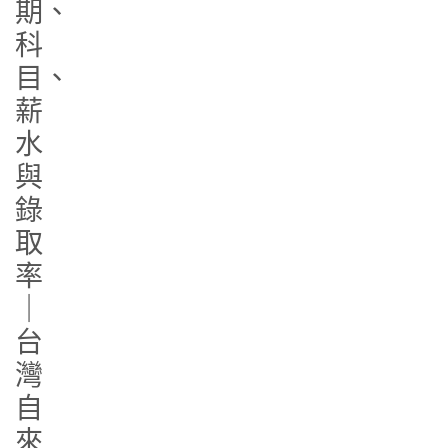
期、
科
目、
薪
水
與
錄
取
率
｜
台
灣
自
來