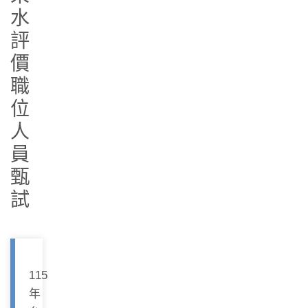
水
評
價
職
位
人
員
甄
試
115
年