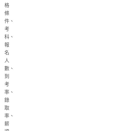
格
條
件、
考
科、
報
名
人
數、
到
考
率、
錄
取
率、
薪