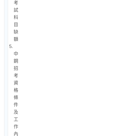
考
試
科
目、
缺
額
5.
中
鋼
招
考
資
格
條
件
及
工
作
內