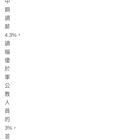
中
鋼
調
薪
4.3%，
調
幅
優
於
軍
公
教
人
員
的
3%，
並