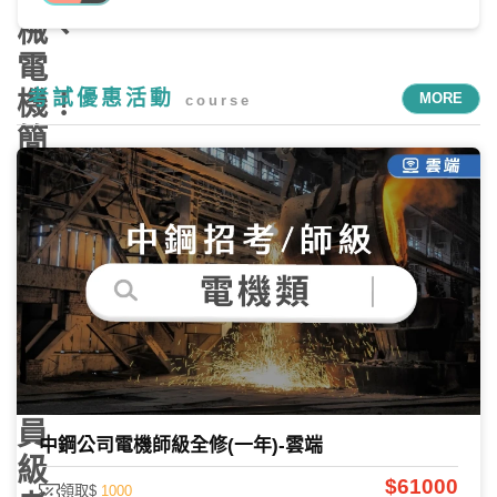
械、
電
考試優惠活動
機！
MORE
course
簡
章、
報
名
日
期、
師
級
員
中鋼公司電機師級全修(一年)-雲端
級
$61000
領取$
1000