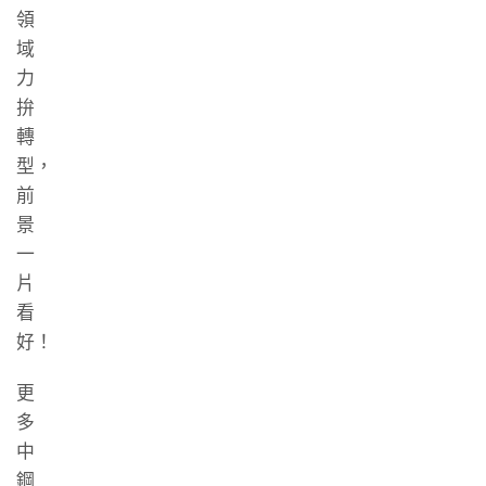
領
域
力
拚
轉
型，
前
景
一
片
看
好！
更
多
中
鋼