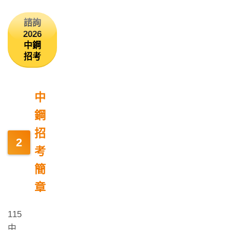
諮詢
2026
中鋼
招考
中
鋼
招
考
簡
章
115
中