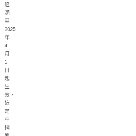
追
溯
至
2025
年
4
月
1
日
起
生
效，
這
是
中
鋼
連