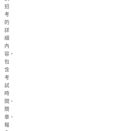
招
考
的
詳
細
內
容，
包
含
考
試
時
間、
簡
章、
報