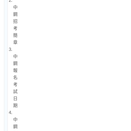
2.
中
鋼
招
考
簡
章
3.
中
鋼
報
名
考
試
日
期
4.
中
鋼