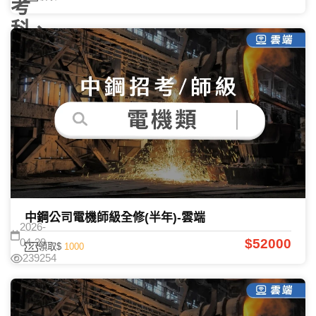
考
科、
薪
資
一
次
看
課程諮詢
中鋼公司電機師級全修(半年)-雲端
2026-
$52000
04-29
領取$
1000
239254