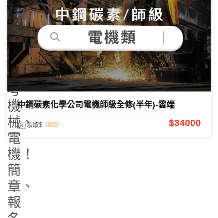
2026
中
鋼
招
考
機
中鋼碳素化學公司電機師級全修(半年)-雲端
械、
$34000
領取$
1000
電
機！
簡
章、
報