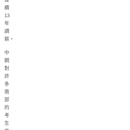
續
13
年
調
薪。
中
鋼
對
許
多
南
部
的
考
生