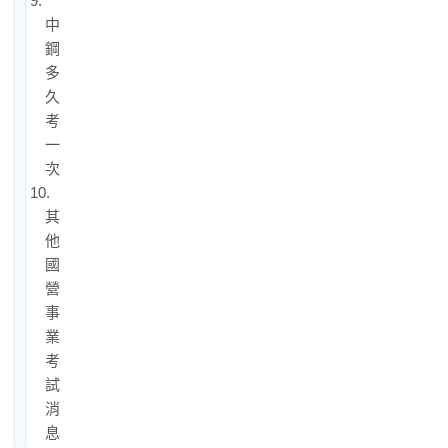
9.
中
鋼
多
久
考
一
次？
10.
其
他
國
營
事
業
考
試
消
息