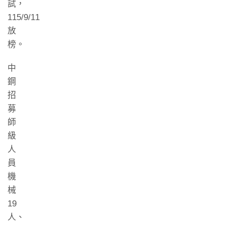
試，
115/9/11
放
榜。
中
鋼
招
募
師
級
人
員
機
械
19
人、