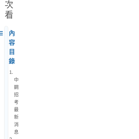
次
看
內
容
目
錄
1.
中
鋼
招
考
最
新
消
息