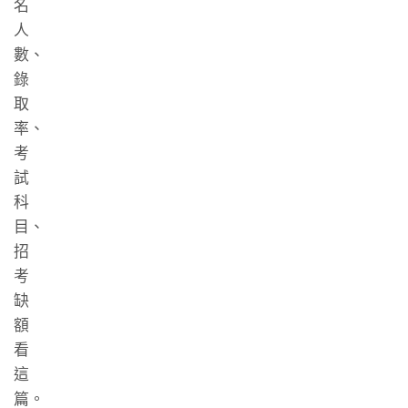
名
人
數、
錄
取
率、
考
試
科
目、
招
考
缺
額
看
這
篇。