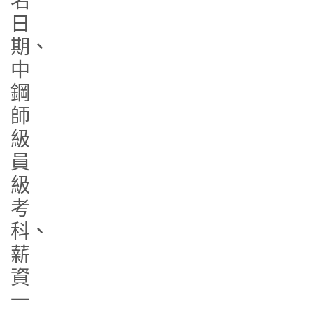
名
日
期、
中
鋼
師
級
員
級
考
科、
薪
資
一