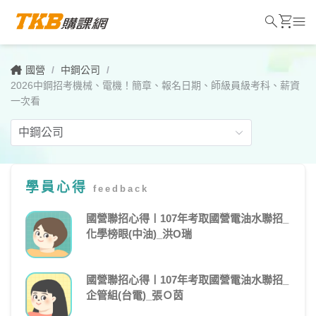
search
shopping_cart
menu
國營
/
中鋼公司
/
2026中鋼招考機械、電機！簡章、報名日期、師級員級考科、薪資
一次看
學員心得
feedback
2026
中
國營聯招心得〡107年考取國營電油水聯招_
化學榜眼(中油)_洪O瑞
鋼
招
國營聯招心得〡107年考取國營電油水聯招_
考
企管組(台電)_張Ｏ茵
機