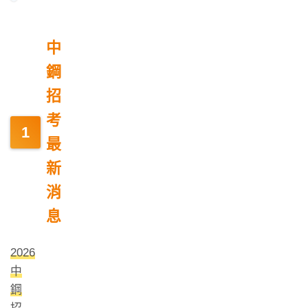
中
鋼
招
考
最
新
消
息
2026
中
鋼