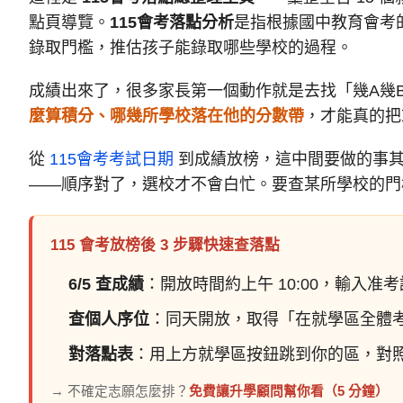
點頁導覽。
115會考落點分析
是指根據國中教育會考
錄取門檻，推估孩子能錄取哪些學校的過程。
成績出來了，很多家長第一個動作就是去找「幾A幾
麼算積分、哪幾所學校落在他的分數帶
，才能真的把
從
115會考考試日期
到成績放榜，這中間要做的事其
——順序對了，選校才不會白忙。要查某所學校的門檻
115 會考放榜後 3 步驟快速查落點
6/5 查成績
：開放時間約上午 10:00，輸入准考證
查個人序位
：同天開放，取得「在就學區全體考生
對落點表
：用上方就學區按鈕跳到你的區，對照
→ 不確定志願怎麼排？
免費讓升學顧問幫你看（5 分鐘）