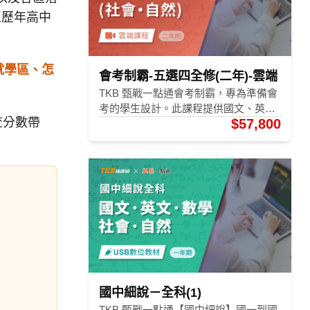
區歷年高中
就學區、怎
會考制霸-五選四全修(二年)-雲端
TKB 甄戰一點通會考制霸，專為準備會
考的學生設計。此課程提供國文、英
查分數帶
$57,800
文、數學、社會或自然科目中任選三科
的核心觀念奠定，幫助學生在短時間內
。
掌握各科重點，進行獨家素養訓練，達
到最佳會考成績。 備註： 1. 會考制霸-
理化(A)與會考制霸-理化(B)課程內容相
同，物理師資不同 2. 會考制霸-生物(A)
與會考制霸-生物(B)課程內容相同。
國中細說－全科(1)
TKB 甄戰一點通【國中細說】國一到國