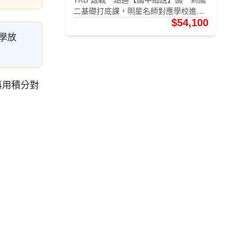
二基礎打底課，明星名師對應學校進
$54,100
度，五科逐章補觀念、穩段考，不限次
數觀看，立即免費試聽。
入學放
再用積分對