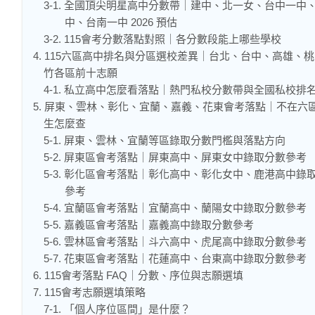
3-1. 全國頂尖明星高中分數帶｜建中、北一女、台中一中
中、台南一中 2026 預估
3-2. 115會考分數落點對照｜各分數段能上哪些學校
4. 115六區高中排名與分區選校差異｜台北、台中、高雄、
竹各區前十志願
4-1. 私立高中怎麼看落點｜熱門私校分數帶與全國私校排
5. 屏東、雲林、彰化、宜蘭、嘉義、花東會考落點｜不在六
生怎麼查
5-1. 屏東、雲林、宜蘭等區錄取分數門檻與落點方向
5-2. 屏東區會考落點｜屏東高中、屏東女中錄取分數參考
5-3. 彰化區會考落點｜彰化高中、彰化女中、鹿港高中錄
參考
5-4. 宜蘭區會考落點｜宜蘭高中、蘭陽女中錄取分數參考
5-5. 嘉義區會考落點｜嘉義高中錄取分數參考
5-6. 雲林區會考落點｜斗六高中、虎尾高中錄取分數參考
5-7. 花東區會考落點｜花蓮高中、台東高中錄取分數參考
6. 115會考落點 FAQ｜分數、序位與志願選填
7. 115會考志願選填策略
7-1. 「個人序位區間」是什麼？