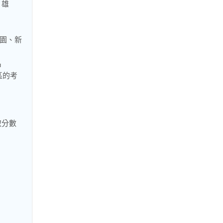
、雄
桃園、新
名
區的考
取分數