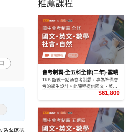
推薦課程
口
會考制霸-全五科全修(二年)-雲端
TKB 甄戰一點通會考制霸，專為準備會
考的學生設計。此課程提供國文、英
$61,800
文、數學、社會或自然科目中任選三科
的核心觀念奠定，幫助學生在短時間內
掌握各科重點，進行獨家素養訓練，達
▶
到最佳會考成績。 備註： 1. 會考制霸-
理化(A)與會考制霸-理化(B)課程內容相
同，物理師資不同 2. 會考制霸-生物(A)
以及各區落
與會考制霸-生物(B)課程內容相同。