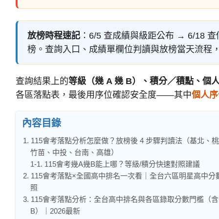
放榜時程速記
：6/5 查成績與級距公布 → 6/18 
榜。查詢入口、成績單欄位判讀與放榜當天流程
查詢結果上的
等級（幾 A 幾 B）、積分／積點、個
各區落點表，最後用序位確認安全度——其中
個人序
內容目錄
1. 115會考落點分析怎麼做？放榜後 4 步驟判讀法（基北、
竹苗、中投、台南、高雄）
1-1. 115會考幾A幾B能上哪？等級/積分快速對照建議
2. 115會考落點×全國高中排名一次看｜全台六區明星高中分
照
3. 115會考落點分析：全台高中排名與各區錄取分數門檻（含
B）｜2026最新