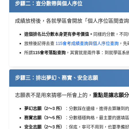
步驟二：查分數帶與個人序位
成績放榜後，各就學區會開放「個人序位區間查詢」，
這個排名比分數本身更有參考價值。
同樣的分數，不同
放榜後記得去查
115會考成績查詢與個人序位查詢
，先
所謂
115會考落點查詢
，其實就是兩件事：到就學區系
步驟三：排出夢幻、務實、安全志願
志願表不是用來猜哪一所會上的，
重點是讓志願分
夢幻志願（2～3 所）
：分數踩在邊緣，進得去算賺到
務實志願（3～5 所）
：分數穩穩夠格，最主要的選填
安全志願（2～3 所）
：保底，寧可不用到，也要準備