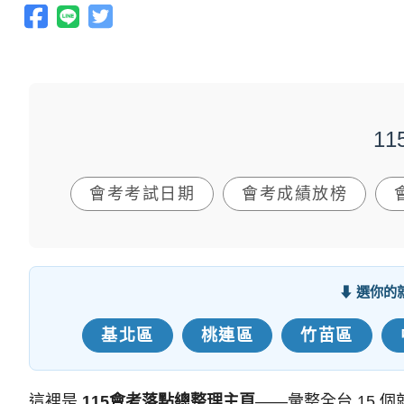
1
會考考試日期
會考成績放榜
⬇ 選你
基北區
桃連區
竹苗區
這裡是
115會考落點總整理主頁
——彙整全台 15