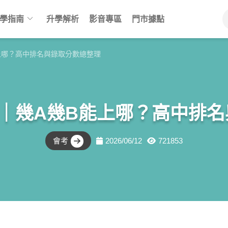
keyboard_arrow_down
學指南
升學解析
影音專區
門市據點
能上哪？高中排名與錄取分數總整理
析｜幾A幾B能上哪？高中排
會考
2026/06/12
721853