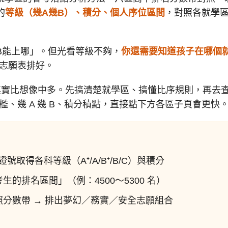
的
等級（幾A幾B）、積分、個人序位區間
，對照各就學
B能上哪」。但光看等級不夠，
你還需要知道孩子在哪個
志願表排好。
實比想像中多。先搞清楚就學區、搞懂比序規則，再去
、幾 A 幾 B、積分積點，直接點下方各區子頁會更快
號取得各科等級（A⁺/A/B⁺/B/C）與積分
的排名區間」（例：4500～5300 名）
分數帶 → 排出夢幻／務實／安全志願組合