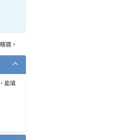
瞎猜。
，能填