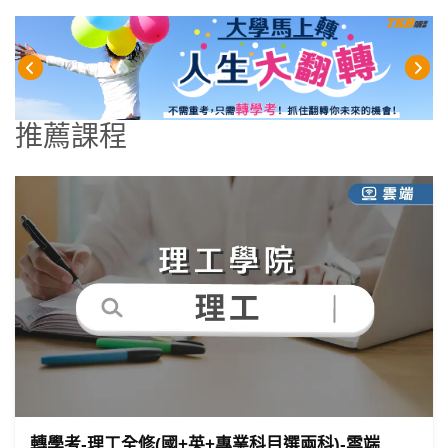
推薦課程
轉學考-理工全修(國+英+專業科目選兩科)-雲端