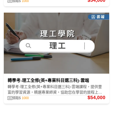
$54,000
皓、蔡力等、劉逸、張逸、潘奕、洪瑄、林碩、張璇、張
領取$
1000
翔、王強、林緯、周易，助您考上第一志願。
轉學考-理工全修(英+專業科目選三科)-雲端
轉學考-理工全修(英+專業科目選三科)-雲端課程，提供豐
富的學習資源，精選專業師資，協助您在學習的旅程上突
$54,000
破困難。
領取$
1000