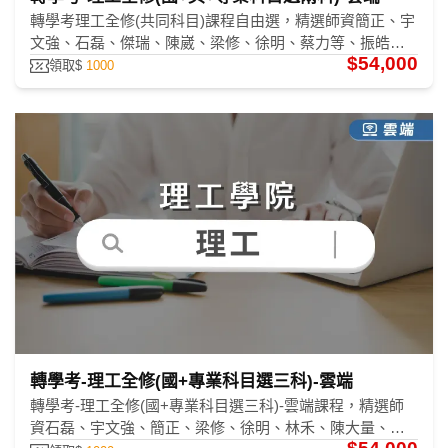
轉學考理工全修(共同科目)課程自由選，精選師資簡正、宇
文強、石磊、傑瑞、陳崴、梁修、徐明、蔡力等、振皓、
$54,000
陳大量、林禾、劉逸、張逸、潘奕、洪瑄、張翔、張璇、
領取$
1000
林碩、王強、林緯、周易，助您考上第一志願。
轉學考-理工全修(國+專業科目選三科)-雲端
轉學考-理工全修(國+專業科目選三科)-雲端課程，精選師
資石磊、宇文強、簡正、梁修、徐明、林禾、陳大量、振