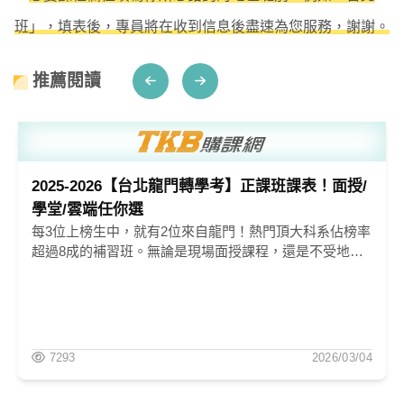
班」，填表後，專員將在收到信息後盡速為您服務，謝謝。
推薦閱讀
2025-2026【台北龍門轉學考】正課班課表！面授/
學堂/雲端任你選
每3位上榜生中，就有2位來自龍門！熱門頂大科系佔榜率
超過8成的補習班。無論是現場面授課程，還是不受地點
限制的雲端學堂，2024-2025龍門轉學考正課班已經開
課！不論你是五專學生想藉插大進入頂大，私立大學學生
想轉入國立大學，還是冷門科系學生想轉進頂尖大學熱門
科系，快來諮詢轉學考課程吧！
7293
2026/03/04