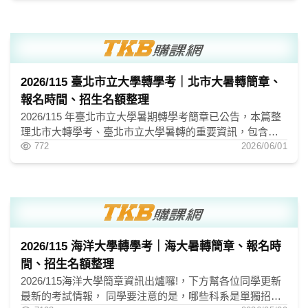
「成績不好可以當醫生嗎」這類常見疑問。
2026/115 臺北市立大學轉學考｜北市大暑轉簡章、
報名時間、招生名額整理
2026/115 年臺北市立大學暑期轉學考簡章已公告，本篇整
理北市大轉學考、臺北市立大學暑轉的重要資訊，包含報
名方式、報名時間、考試日期、放榜日期、簡章公告，以
772
2026/06/01
及二年級、三年級招生科系與名額。 115 學年度北市大轉
學考招收二、三年級轉學生，考生除了完成網路報名與繳
費，也需要在期限內郵寄書面資料。若目標學系有面試、
術科或筆試，務必再到學系網頁確認考試時間與注意事
項。
2026/115 海洋大學轉學考｜海大暑轉簡章、報名時
間、招生名額整理
2026/115海洋大學簡章資訊出爐囉!，下方幫各位同學更新
最新的考試情報， 同學要注意的是，哪些科系是單獨招