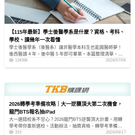
【115年最新】學士後醫學系是什麼？資格、考科、
學校、讀幾年一次看懂
學士後醫學系（後醫系）讓非醫學本科生也能圓醫師夢！
後西醫讀 4 年、後中醫 5 年即可畢業。本篇整理清華、中
興、高醫、中山等校報考資格、考試科目與各組差異，幫
134396
2026/07/06
你快速掌握方向。
2026轉學考準備攻略｜大一逆襲頂大第二次機會，
龍門BTS報名抽iPad
大一選錯校系不甘心？2026龍門BTS逆襲頂大計畫，用轉
學考帶你重新選校。活動辦法、抽獎資格、轉學考準備三
步驟一次看，報名指定全修課程再抽iPad，現在就開始逆
333
2026/06/17