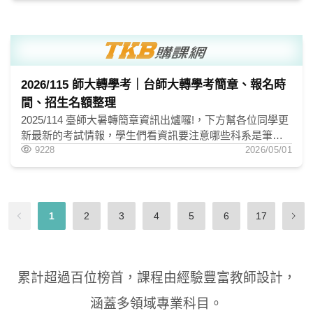
2026/115 師大轉學考｜台師大轉學考簡章、報名時
間、招生名額整理
2025/114 臺師大暑轉簡章資訊出爐囉!，下方幫各位同學更
新最新的考試情報，學生們看資訊要注意哪些科系是筆
試、 書審。下方招生名額、考試科目，最新的榜單資訊一
9228
2026/05/01
併整理在下方。
1
2
3
4
5
6
17
累計超過百位榜首，課程由經驗豐富教師設計，
涵蓋多領域專業科目。