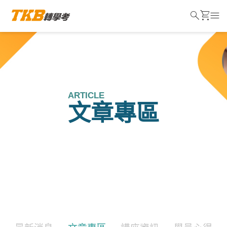
search
shopping_cart
menu
ARTICLE
文章專區