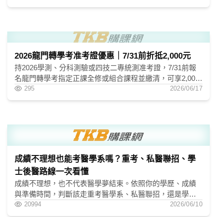
襲！
2026龍門轉學考准考證優惠｜7/31前折抵2,000元
持2026學測、分科測驗或四技二專統測准考證，7/31前報
名龍門轉學考指定正課全修或組合課程並繳清，可享2,000
元折抵；大傳/新聞專案課表不適用。
295
2026/06/17
成績不理想也能考醫學系嗎？重考、私醫聯招、學
士後醫路線一次看懂
成績不理想，也不代表醫學夢結束。依照你的學歷、成績
與準備時間，判斷該走重考醫學系、私醫聯招，還是學士
後醫。這篇會用廣告進站考生最需要的角度，整理如何考
20994
2026/06/10
上醫學系、醫學系轉學考與考醫學系的準備方向，也回答