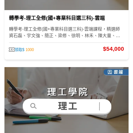
轉學考-理工全修(國+專業科目選三科)-雲端
轉學考-理工全修(國+專業科目選三科)-雲端課程，精選師
資石磊、宇文強、簡正、梁修、徐明、林禾、陳大量、振
皓、蔡力等、劉逸、張逸、潘奕、洪瑄、林碩、張璇、張
$54,000
翔、王強、林緯、周易，助您考上第一志願。
領取$
1000