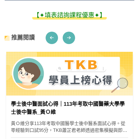
【✦填表諮詢課程優惠✦】
推薦閱讀
學士後中醫面試心得｜113年考取中國醫藥大學學
士後中醫系_黃Ｏ維
黃Ｏ維分享113年考取中國醫學士後中醫系面試心得。從
零經驗到口試95分，TKB蕭芷君老師透過密集模擬與即時
回饋，助他兩週內掌握MMI技巧，成功翻轉上榜。