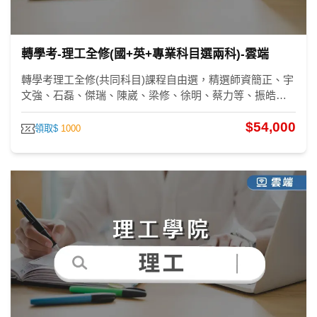
轉學考-理工全修(國+英+專業科目選兩科)-雲端
轉學考理工全修(共同科目)課程自由選，精選師資簡正、宇
文強、石磊、傑瑞、陳崴、梁修、徐明、蔡力等、振皓、
陳大量、林禾、劉逸、張逸、潘奕、洪瑄、張翔、張璇、
$54,000
林碩、王強、林緯、周易，助您考上第一志願。
領取$
1000