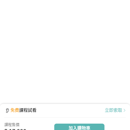
播放檔案大小為 531 MB，為提供學員觀看課程之品
質、防護安全，皆經過多重防毒保護、下載無疑。
免費
課程試看
立即索取
課程售價
加入購物車