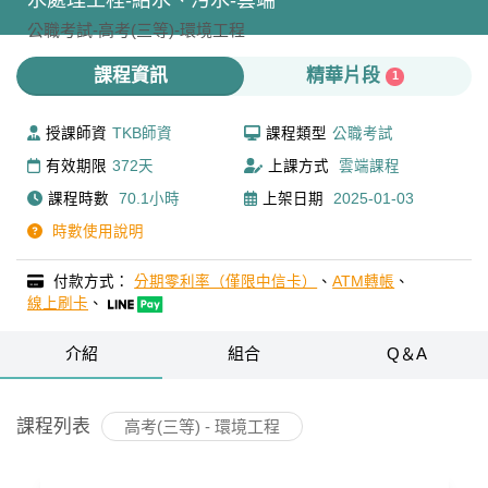
水處理工程-給水、污水-雲端
公職考試-
高考(三等)-
環境工程
課程資訊
精華片段
1
授課師資
TKB師資
課程類型
公職考試
有效期限
372天
上課方式
雲端課程
課程時數
70.1小時
上架日期
2025-01-03
時數使用說明
付款方式：
分期零利率（僅限中信卡）
、
ATM轉帳
、
線上刷卡
、
介紹
組合
Q＆A
課程列表
高考(三等) - 環境工程