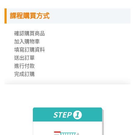
指定教材講義
課程購買方式
課程需使用「電腦」「平板」「手機」觀看課程，
不提供DVD光碟。
課程有時數限制，時數僅在撥放狀態才會進行扣
確認購買商品
除。
加入購物車
時數使用說明
填寫訂購資料
送出訂單
進行付款
完成訂購