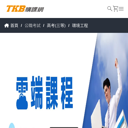
search
shopping_cart
menu
首頁
/
公職考試
/
高考(三等)
/
環境工程