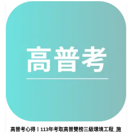
高普考心得〡113年考取高普雙榜三級環境工程_施