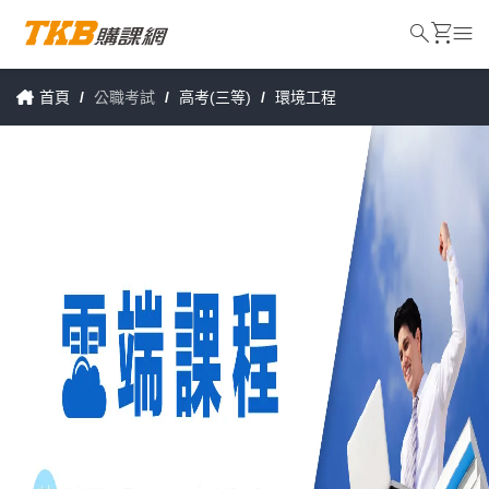
search
shopping_cart
menu
首頁
/
公職考試
/
高考(三等)
/
環境工程