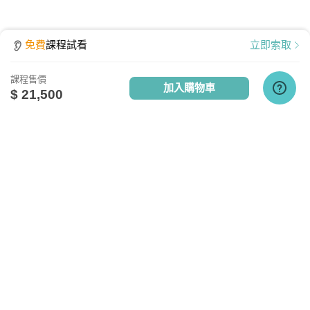
免費
課程試看
立即索取
課程售價
加入購物車
$ 21,500
點擊查看課程使用說明
關於我們
相關社群
相關網站
設備需求
台灣知識庫簡介
TKB銀行
TKBTV雲端學習
服務與問答
TKB美語
TKBXO題庫
電腦硬體需求
人才招募
好學阿宅
最低配備：CPU Pentium 4以上
會員權益說明
狀元閣公職
記憶體：1GB RAM
反詐騙聲明
大學升了沒
網路設備：有線網路、無線WiFi、行動網路
隱私權政策
甄試FUN試