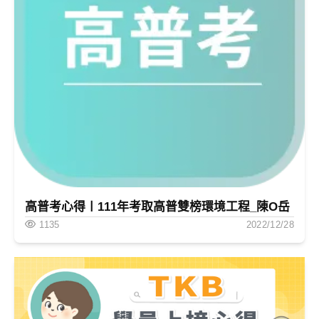
高普考心得〡111年考取高普雙榜環境工程_陳O岳
1135
2022/12/28