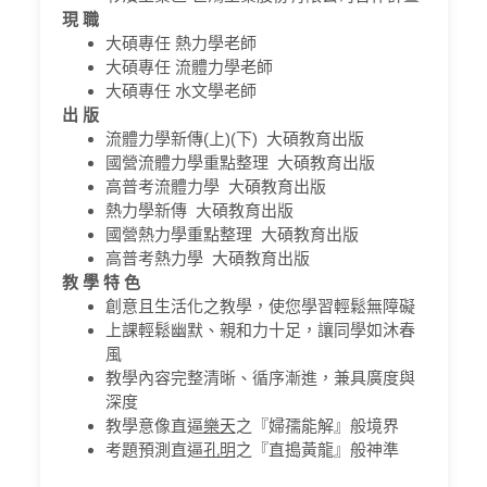
現 職
大碩專任 熱力學老師
大碩專任 流體力學老師
大碩專任 水文學老師
出 版
流體力學新傳(上)(下) 大碩教育出版
國營流體力學重點整理 大碩教育出版
高普考流體力學 大碩教育出版
熱力學新傳 大碩教育出版
國營熱力學重點整理 大碩教育出版
高普考熱力學 大碩教育出版
教 學 特 色
創意且生活化之教學，使您學習輕鬆無障礙
上課輕鬆幽默、親和力十足，讓同學如沐春
風
教學內容完整清晰、循序漸進，兼具廣度與
深度
教學意像直逼
樂天
之『婦孺能解』般境界
考題預測直逼
孔明
之『直搗黃龍』般神準