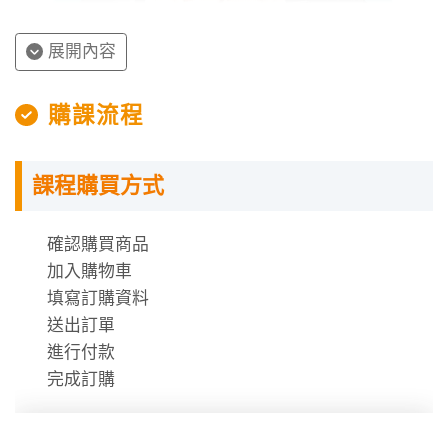
展開內容
授課程內容
購課流程
指定教材講義
課程購買方式
課程需使用「電腦」「平板」「手機」觀看課程，
不提供DVD光碟。
課程有時數限制，時數僅在撥放狀態才會進行扣
確認購買商品
除。
加入購物車
時數使用說明
填寫訂購資料
送出訂單
進行付款
完成訂購