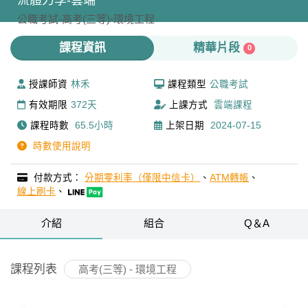
流體力學-雲端
公職考試-
高考(三等)-
環境工程
課程資訊
精華片段
0
授課師資
林禾
課程類型
公職考試
有效期限
372天
上課方式
雲端課程
課程時數
65.5小時
上架日期
2024-07-15
時數使用說明
付款方式：
分期零利率（僅限中信卡）
、
ATM轉帳
、
線上刷卡
、
介紹
組合
Q＆A
課程列表
高考(三等) - 環境工程