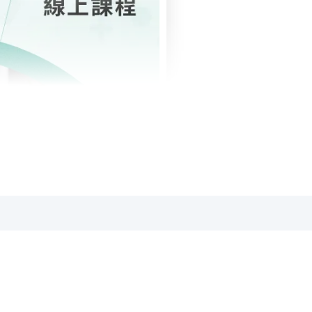
提供DVD光碟。
。