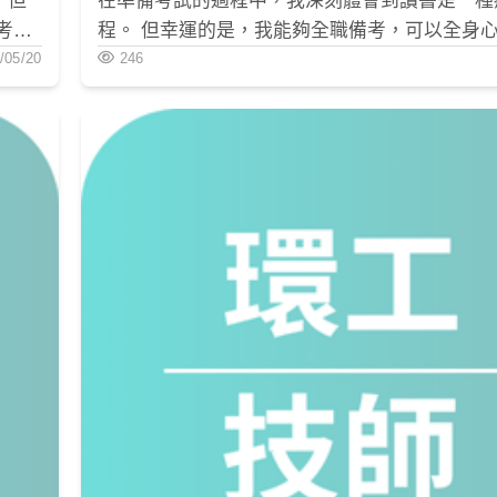
，但
在準備考試的過程中，我深刻體會到讀書是一種
考題
程。 但幸運的是，我能夠全職備考，可以全身
 個
/05/20
書，並擁有破釜沉舟的動力。 與在職備考的人
246
成複
受的精神壓力相對較小。 為了降低壓力和重新
動力，我會適當地出門走走，讓自己放鬆一下。
專業
立學習目標，也設置了停損點，以確保自己在讀
選擇
不會迷失方向。 之後即使讀書是痛苦的，也知
心來
了達到目標，必須經歷的過程。 因此，我將自
的讀書機器，專注於達成目標，並努力克服一切困
段心路歷程讓我深信只要有明確的方向和堅定的
何困難都能夠克服。 最後我今年是用考環工技
準備的，因為環工技師的考科最全面， 難度也
很幸運的我今年公職和技師都有上，環工技師執
的退路， 儘管公職時用不到，但我在工作時的
人輕鬆。