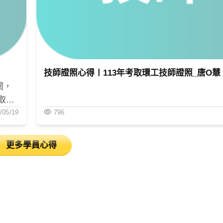
技師證照心得〡113年考取環工技師證照_唐O慧
關，
取得
，當
/05/19
796
三歲
更多學員心得
效率
方式
個月瀏
後半
tkb