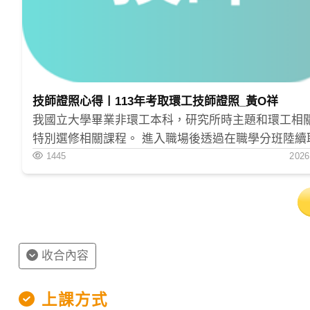
技師證照心得〡113年考取環工技師證照_黃O祥
我國立大學畢業非環工本科，研究所時主題和環工相
特別選修相關課程。 進入職場後透過在職學分班陸續
核心課程。工作幾年後發現環工技師證照為職場必須
1445
2026
年立即規劃報考。 當時，距離考試時間剩4個月，考量考
科眾多、許多科目都沒什麼把握，評估自身還有兩個
小孩要顧，準備考試時間有限且零碎， 所以決定用有
的方式準備考試。試聽tkb課程後，認為線上隨選課程
適合我的情況，即報名一年期的環工全科班。 花2.5
收合內容
覽過需要的課程內容，花1個月準備筆記一邊複習，最
個月熟悉各科的基本題型。 工欲善其事，必先利其器，
上課方式
課程和講義真的很值得！