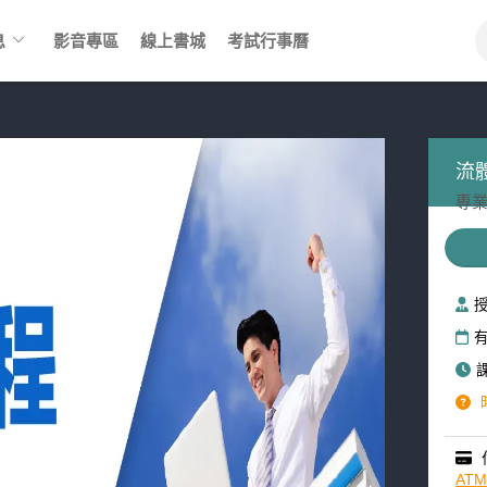
keyboard_arrow_down
息
影音專區
線上書城
考試行事曆
流
專業
AT