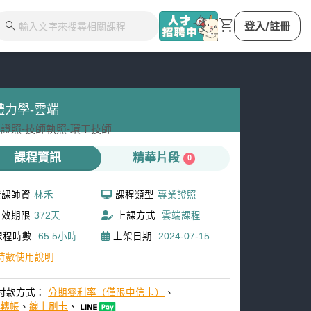
shopping_cart
search
登入/註冊
體力學-雲端
證照-
技師執照-
環工技師
課程資訊
精華片段
0
授課師資
林禾
課程類型
專業證照
有效期限
372天
上課方式
雲端課程
課程時數
65.5小時
上架日期
2024-07-15
時數使用說明
付款方式：
分期零利率（僅限中信卡）
、
M轉帳
、
線上刷卡
、