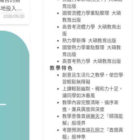
痛苦的過
育出版
心地投入讀
國營流體力學重點整理 大碩
相比，所承
2026/05/20
教育出版
振作讀書的
高普考流體力學 大碩教育出
 同時，確
版
熱力學新傳 大碩教育出版
書過程中
國營熱力學重點整理 大碩教
道這只是為
育出版
己視為一年
高普考熱力學 大碩教育出版
難。 這
教 學 特 色
創意且生活化之教學，使您學
信念，任
習輕鬆無障礙
師的心態來
上課輕鬆幽默、親和力十足，
是最難的，
讓同學如沐春風
照算是我
教學內容完整清晰、循序漸
進，兼具廣度與深度
心境也比別
教學意像直逼
樂天
之『婦孺能
解』般境界
考題預測直逼
孔明
之『直搗黃
龍』般神準