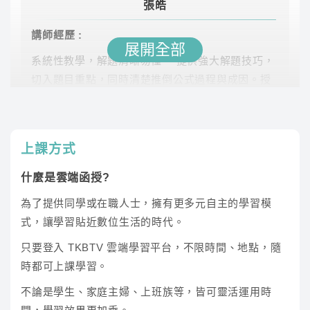
張皓
材料力學(公
祝裕
53.1
雲端
講師經歷 :
職)
展開全部
系統性教學，解題清晰易懂。 提供強大解題技巧，
材料力學
張皓
80.7
數位
切入題目重點，同時清楚推倒公式過程與成因。授
課速度平穩，搭配簡潔板書輔助。
應用力學(公)
祝裕
62
雲端
上課方式
熱力學
林禾
60
雲端
什麼是雲端函授?
流體力學
林禾
65.5
雲端
為了提供同學或在職人士，擁有更多元自主的學習模
式，讓學習貼近數位生活的時代。
流體機械
林禾
8.9
雲端
只要登入 TKBTV 雲端學習平台，不限時間、地點，隨
祝裕
※此為預估時數，課程時數依照老師實際授課為主
時都可上課學習。
※TKB 購課網國營事業專班僅部分類組有提供專班課
講師經歷 :
公職及研究所補習班機械類專業科目講
不論是學生、家庭主婦、上班族等，皆可靈活運用時
程，另部分為通用課程，若有疑問請點選右下角線上客
師、機械檢測實驗室負責人、機械技師及格、國家
服諮詢