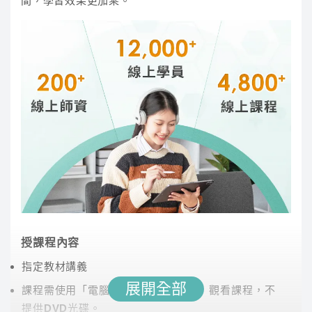
間，學習效果更加乘。
考試機械高考及格、國營事業考試及格、清華大學
動力機械所畢業
觀念由淺而深奠定力學基礎，跨章教學讓學生融會
貫通並建立思考邏輯及解題觀念。分章節整理考題
以掌握解題要領，學生可省去自行整理考古題時
間，讓同學在最短時間內有效果。
授課程內容
李華
指定教材講義
展開全部
課程需使用「電腦」「平板」「手機」觀看課程，不
講師經歷 :
國立大學及補習班教師二十餘年經驗、
提供DVD光碟。
國營事業及公職人員各項國家考試、國文、本國文