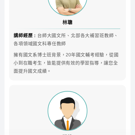
雲端課程不受時間地點、不受制式課表的限制，任何時
候都可以好好準備！
林聰
課程內容
講師經歷 :
台師大國文所、北部各大補習班教師、
各項領域國文科專任教師
專業師資團隊領軍，共同科目、專業科目AB皆可自
由選擇喜歡的師資來搭配
擁有國文系博士班背景，20年國文輔考經驗，從國
小到在職考生，皆能提供有效的學習指導，讓您全
面提升國文成績。
科目
師資
參考時數
上課方式
作文
林聰
11.3
雲端
國文(作文、
李華
13
雲端
公文)
英文
傑瑞
34.4
雲端