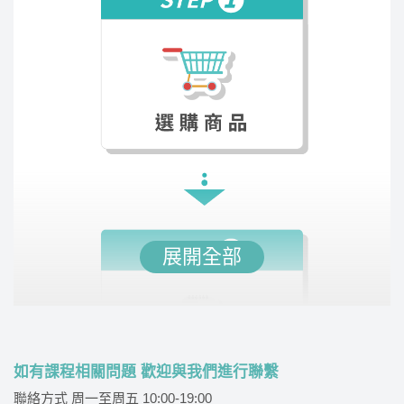
傑瑞老師用系統化的教學，讓學生能夠輕鬆掌握語
言結構。親自批改同學練習的考古題，提供個人化
指導，並整理出應考必備的單字書，增強同學的詞
彙量。課堂氣氛輕鬆有趣，老師口條清晰，讓學習
過程既有效又愉快。
展開全部
林禾
講師經歷 :
成功大學工學碩博士、大學講師、大碩
如有課程相關問題 歡迎與我們進行聯繫
專任 熱力學老師、流體力學老師、水文學老師
聯絡方式 周一至周五 10:00-19:00