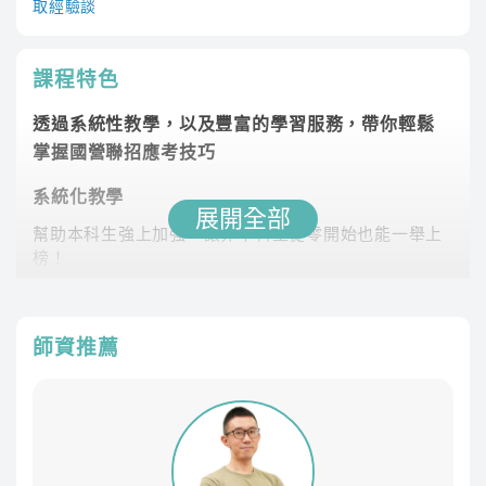
取經驗談
課程特色
透過系統性教學，以及豐富的學習服務，帶你輕鬆
掌握國營聯招應考技巧
系統化教學
展開全部
幫助本科生強上加強，讓非本科生從零開始也能一舉上
榜！
課程最齊全
專業師資團隊，教學內容紮實完整，課程類組選擇多元
師資推薦
豐富課後資源
課後LINE社群與其他考生切磋討論、專員1對1諮詢協助
制定讀書計畫
學習不受限