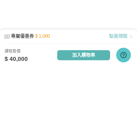
最低配備：CPU Pentium 4以上
記憶體：1GB RAM
網路設備：有線網路、無線WiFi、行動網
專屬優惠券
$ 1,000
點我領取
路
其他週邊需求：耳機或喇叭
課程售價
加入購物車
執行環境
$ 40,000
電腦: Windows10、Mac10.13、Linux
APP：Android 4.4 以上、IOS 9 -14.4以
上
關於我們
相關社群
相關網站
TV雲端播放器最新版本4.9連線需求
台灣知識庫簡介
TKB銀行
TKBTV雲端學習
實測網路頻寬約 30M以上
台大網路測速
、
Speedtest網路測速
服務與問答
TKB美語
TKBXO題庫
人才招募
好學阿宅
以行動裝置觀看雲端教育課程，宜採用
會員權益說明
狀元閣公職
WiFi觀看為優先選擇。(但若使用WiFi觀