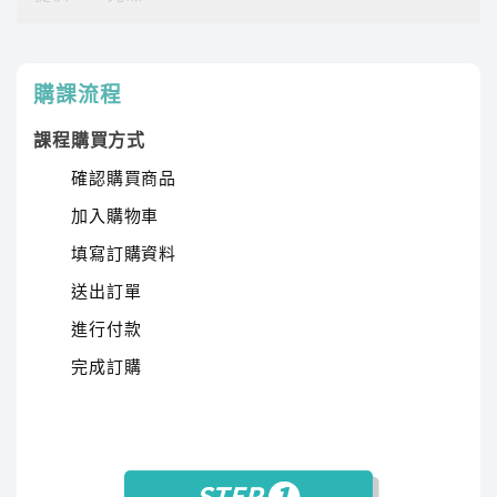
學概論、國學常識等課程教學工作
課程有時數限制，時數僅在撥放狀態才會進行扣除。
時數使用說明
以生動教學激發學習興趣，詳細講解和範例增強文
購課流程
學知識，系統歸納幫助記憶文學流變。歷年考題提
升解題能力，多樣教材加深學習效果，並加入名作
課程購買方式
賞析促進理解提升應考能力。
確認購買商品
加入購物車
填寫訂購資料
送出訂單
進行付款
完成訂購
傑瑞
講師經歷 :
國立政治大學 英語系、前長榮航空機場
地勤訓練負責人