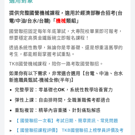
適用對象
提供完整國營機械課程，適用於經濟部聯合招考(台
電/中油/台水/台糖)「
機械
類組」
國營聯招固定每年年底筆試，大專院校畢業即可報考，
想要穩定高獎金鐵飯碗立即報名課程！
透過系統性教學，無論你是零基礎、還是想重溫舊學的
考生，都能輕鬆掌握考試重點。
TKB國營機械課程，陪你一路考取國營聯招。
如果你有以下需求，非常適合選用【台電、中油、台水
新進職員甄試-機械全修(半年)】
完整學習：零基礎也OK，系統性教學培養實力
彈性上課：自由排時間，全職兼職備考都適合
重點複習：精華內容重播、針對痛點解惑
【 國營聯招一次看】考試日期、簡章資訊、常見問題
►
【 國營聯招課程評價】 TKB國營聯招上榜學員評價及考
►