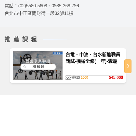
創意且生活化之教學，使您學習輕鬆無障礙。 教學
電話：(02)5580-5608、0985-368-799
內容完整清晰、循序漸進，兼具廣度與深度。
台北市中正區開封街一段32號11樓
推薦課程
台電、中油、台水新進職員
甄試-機械全修(一年)-雲端
如何查看課程
首次使用，請至
TKBTV 下載並安裝「課程播放器」
。
$45,000
領取$
1000
播放檔案大小為 531 MB，為提供學員觀看課程之品
質、防護安全，皆經過多重防毒保護、下載無疑。