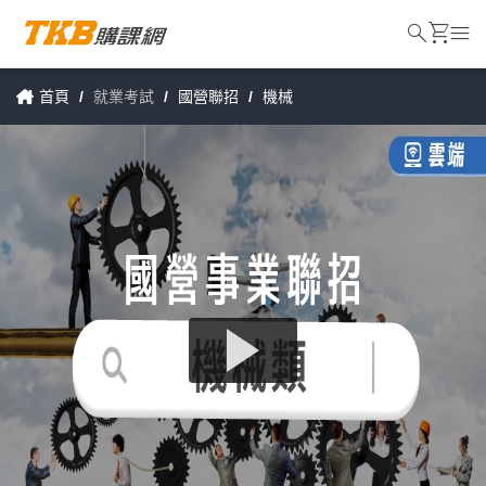
search
shopping_cart
menu
首頁
/
就業考試
/
國營聯招
/
機械