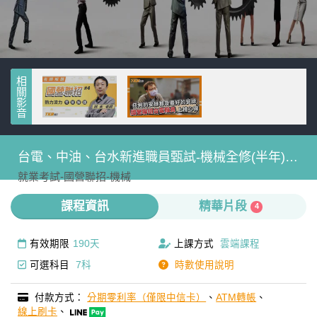
相關影音
台電、中油、台水新進職員甄試-機械全修(半年)-
就業考試-
國營聯招-
機械
雲端
課程資訊
精華片段
4
有效期限
190天
上課方式
雲端課程
可選科目
7科
時數使用說明
付款方式：
分期零利率（僅限中信卡）
、
ATM轉帳
、
線上刷卡
、