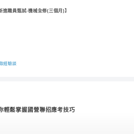
進職員甄試-機械全修(三個月)】
考取經驗談
你輕鬆掌握國營聯招應考技巧