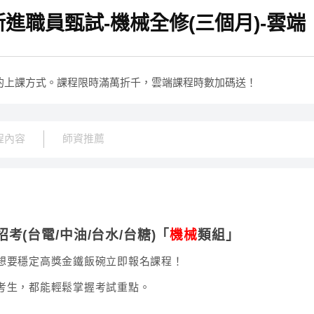
進職員甄試-機械全修(三個月)-雲端
的上課方式。課程限時滿萬折千，雲端課程時數加碼送！
程內容
師資推薦
(台電/中油/台水/台糖)「
機械
類組」
想要穩定高獎金鐵飯碗立即報名課程！
考生，都能輕鬆掌握考試重點。