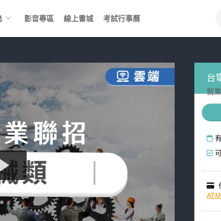
keyboard_arrow_down
息
影音專區
線上書城
考試行事曆
台
就業
(三
AT