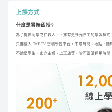
流體力學
林禾
上課方式
流體機械
林禾
李華
什麼是雲端函授?
※此為預估時數，課程時數依照老師實際授課為主
講師經歷 :
國立大學及補
為了提供同學或在職人士，擁有更多元自主的學習模式
本國文學概論、國學常識
※TKB 購課網國營事業專班僅部分類組有提供專班課
只要登入 TKBTV 雲端學習平台，不限時間、地點，
以生動教學激發學習興趣，詳細講解和範例增強文
不論是學生、家庭主婦、上班族等，皆可靈活運用時間
材加深學習效果，並加入名作賞析促進理解提升應
傑瑞
講師經歷 :
國立政治大學