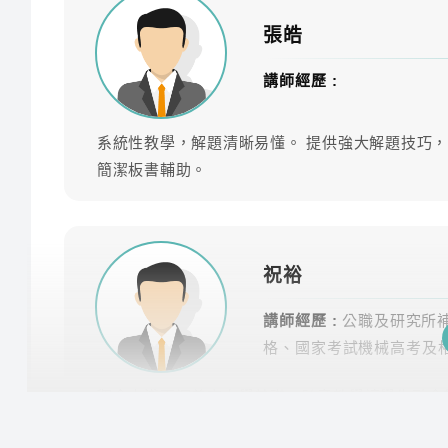
張皓
科目
師資
講師經歷 :
作文
林聰
系統性教學，解題清晰易懂。 提供強大解題技巧
國文(作文、公文)
李華
簡潔板書輔助。
英文
傑瑞
材料力學(公職)
祝裕
祝裕
材料力學
張皓
講師經歷 :
公職及研究所
格、國家考試機械高考及
應用力學(公)
祝裕
觀念由淺而深奠定力學基礎，跨章教學讓學生融會
熱力學
林禾
生可省去自行整理考古題時間，讓同學在最短時間