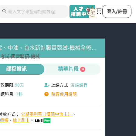
shopping_cart
search
登入/註冊
電、中油、台水新進職員甄試-機械全修
考試-
國營聯招-
機械
個月)-雲端
課程資訊
精華片段
4
有效期限
98天
上課方式
雲端課程
可選科目
7科
時數使用說明
付款方式：
分期零利率（僅限中信卡）
、
M轉帳
、
線上刷卡
、