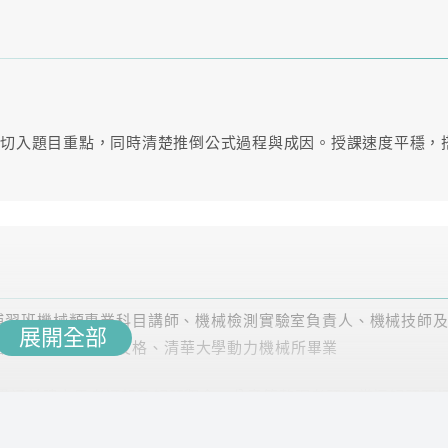
參考時數
上課方式
11.3
雲端
，切入題目重點，同時清楚推倒公式過程與成因。授課速度平穩，
13
雲端
34.4
雲端
53.1
雲端
80.7
數位
補習班機械類專業科目講師、機械檢測實驗室負責人、機械技師
展開全部
格、國營事業考試及格、清華大學動力機械所畢業
62
雲端
貫通並建立思考邏輯及解題觀念。分章節整理考題以掌握解題要
60
雲端
內有效果。