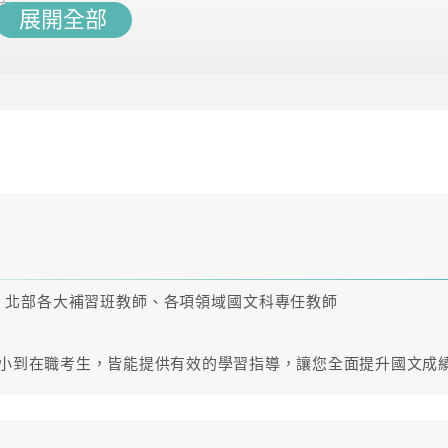
榜！
展開全部
助制定讀書計畫
候都可以好好準備！
、北部各大補習班教師、各項領域國文科專任教師
國小到在職考生，皆能提供有效的學習指導，讓您全面提升國文成
B皆可自由選擇喜歡的師資來搭配