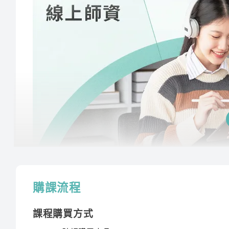
傑瑞老師用系統化的教學，讓學生能夠輕鬆掌握語
必備的單字書，增強同學的詞彙量。課堂氣氛輕鬆
林禾
講師經歷 :
成功大學工學
師
創意且生活化之教學，使您學習輕鬆無障礙。 教
授課程內容
購課流程
指定教材講義
課程購買方式
課程需使用「電腦」「平板」「手機」觀看課程，不