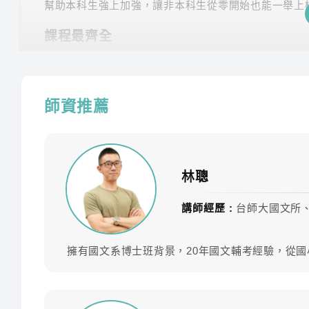
幫助本科生強上加強，讓非本科生從零開始也能一舉上
課程最齊全
專業師資團隊，教學內容紮實完整，課程類組選擇多元
豐富課後資源
師資推薦
課後LINE社群與其他考生切磋討論、專員1對1諮詢協
學習不受限
雲端課程不受時間地點、不受制式課表的限制，任何時
林聰
講師經歷 :
台師大國文所
課程內容
擁有國文系博士班背景，20年國文輔考經驗，從
專業師資團隊領軍，共同科目、專業科目A