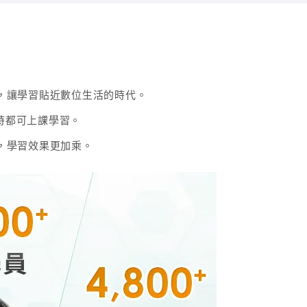
65.5
雲端
8.9
雲端
習班教師二十餘年經驗、國營事業及公職人員各項國家考試、國
，讓學習貼近數位生活的時代。
等課程教學工作
程，另部分為通用課程，若有疑問請點選右下角線上客服諮詢
隨時都可上課學習。
學知識，系統歸納幫助記憶文學流變。歷年考題提升解題能力，
，學習效果更加乘。
考能力。
 英語系、前長榮航空機場地勤訓練負責人