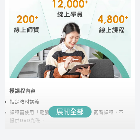
地勤訓練負責人
2.考中鋼要花很多錢嗎？
NO！
全修班價格更優惠！
YES！
傑瑞老師用系統化的教學，讓學生能夠輕鬆掌握語
言結構。親自批改同學練習的考古題，提供個人化
3.雲端課程不受時間地域的限制，任何時地都可以好
好準備！
指導，並整理出應考必備的單字書，增強同學的詞
彙量。課堂氣氛輕鬆有趣，老師口條清晰，讓學習
過程既有效又愉快。
授課程內容
指定教材講義
展開全部
課程需使用「電腦」「平板」「手機」觀看課程，不
林禾
提供DVD光碟。
講師經歷 :
成功大學工學碩博士、大學講師、大碩
課程有時數限制，時數僅在撥放狀態才會進行扣除。
專任 熱力學老師、流體力學老師、水文學老師
時數使用說明