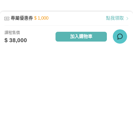
記憶體：1GB RAM
網路設備：有線網路、無線WiFi、行動網
專屬優惠券
$ 1,000
點我領取
路
其他週邊需求：耳機或喇叭
課程售價
加入購物車
執行環境
$ 38,000
電腦: Windows10、Mac10.13、Linux
APP：Android 4.4 以上、IOS 9 -14.4以
上
關於我們
相關社群
相關網站
TV雲端播放器最新版本4.9連線需求
台灣知識庫簡介
TKB銀行
TKBTV雲端學習
實測網路頻寬約 30M以上
台大網路測速
、
Speedtest網路測速
服務與問答
TKB美語
TKBXO題庫
人才招募
好學阿宅
以行動裝置觀看雲端教育課程，宜採用
會員權益說明
狀元閣公職
WiFi觀看為優先選擇。(但若使用WiFi觀
反詐騙聲明
大學升了沒
看仍有不順或斷線情形，則建議改採網速
較穩定的有線網路進行課程觀看)
隱私權政策
甄試FUN試