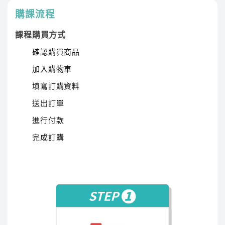
購課流程
創意且生活化之教學，使您學習輕鬆無障礙。 教學
內容完整清晰、循序漸進，兼具廣度與深度。
課程購買方式
確認購買商品
加入購物車
填寫訂購資料
送出訂單
進行付款
完成訂購