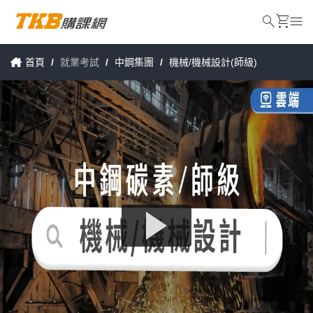
search
shopping_cart
menu
首頁
/
就業考試
/
中鋼集團
/
機械/機械設計(師級)