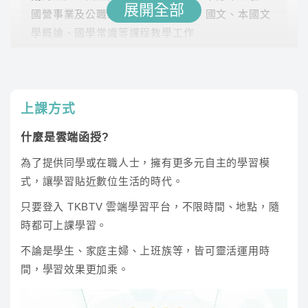
林聰
33.7
雲端
展開全部
識)
國營事業及公職人員各項國家考試、國文、本國文
學概論、國學常識等課程教學工作
英文
傑瑞
34.4
雲端
以生動教學激發學習興趣，詳細講解和範例增強文
學知識，系統歸納幫助記憶文學流變。歷年考題提
熱力學
林禾
60
雲端
升解題能力，多樣教材加深學習效果，並加入名作
上課方式
賞析促進理解提升應考能力。
流體力學
林禾
65.5
雲端
什麼是雲端函授?
機械製造
程東
55.2
雲端
為了提供同學或在職人士，擁有更多元自主的學習模
式，讓學習貼近數位生活的時代。
※此為預估時數，課程時數依照老師實際授課為主
只要登入 TKBTV 雲端學習平台，不限時間、地點，隨
時都可上課學習。
為什麼選擇TKB
不論是學生、家庭主婦、上班族等，皆可靈活運用時
為什麼你需要這門課程？
傑瑞
間，學習效果更加乘。
1.破千學員口碑推薦，35年專業輔考經驗，專業師資
講師經歷 :
國立政治大學 英語系、前長榮航空機場
團隊，佔榜率最高