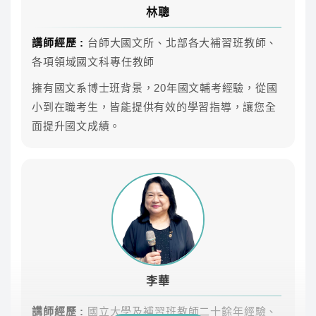
制定讀書計畫
林聰
學習不受限
講師經歷 :
台師大國文所、北部各大補習班教師、
雲端課程不受時間地點、不受制式課表的限制，任何時
各項領域國文科專任教師
候都可以好好準備！
擁有國文系博士班背景，20年國文輔考經驗，從國
小到在職考生，皆能提供有效的學習指導，讓您全
課程內容
面提升國文成績。
專業師資團隊領軍，共同科目、專業科目皆可自由
選擇喜歡的師資來搭配
科目
師資
參考時數
課型
國文(國學常
李華
36.1
雲端
識)
李華
國文(國學常
講師經歷 :
國立大學及補習班教師二十餘年經驗、