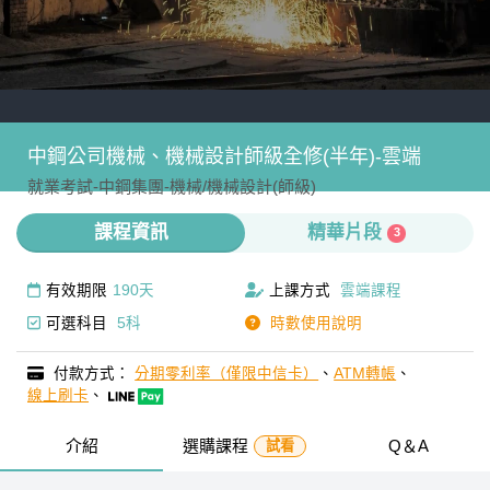
中鋼公司機械、機械設計師級全修(半年)-雲端
就業考試-
中鋼集團-
機械/機械設計(師級)
課程資訊
精華片段
3
有效期限
190天
上課方式
雲端課程
可選科目
5科
時數使用說明
付款方式：
分期零利率（僅限中信卡）
、
ATM轉帳
、
線上刷卡
、
介紹
選購課程
Q＆A
試看