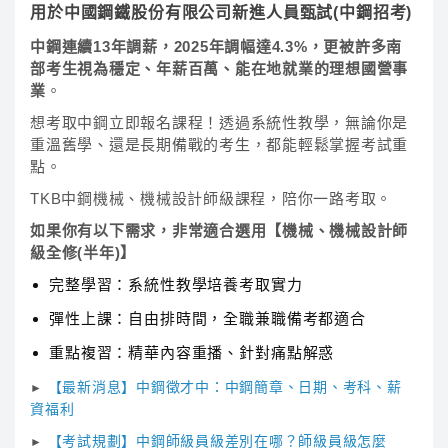
用於中國鋼鐵股份有限公司新進人員甄試(中鋼招考)
中鋼連續13年調薪，2025年調幅達4.3%，更被許多南
部考生視為穩定、年薪百萬、能在地就業的理想國營事
業
。
想考取中鋼立即報名課程！透過系統性教學，無論你是
重溫舊學、還是長期備戰的考生，都能輕鬆掌握考試重
點。
TKB中鋼機械、機械設計師級課程，陪你一路考取。
如果你有以下需求，非常適合選用【機械、機械設計師
級全修(半年)】
完整學習：系統性教學培養考取實力
彈性上課：自由排時間，全職兼職備考都適合
重點複習：精華內容重播、針對痛點解惑
【最新消息】中鋼徵才中：中鋼簡章、日期、考科、薪
►
資福利
【考試規劃】中鋼師級員級差別在哪？師級員級怎麼
►