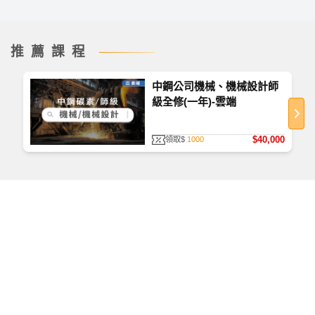
推薦課程
中鋼公司機械、機械設計師
級全修(一年)-雲端
如何查看課程
首次使用，請至
TKBTV 下載並安裝「課程播放器」
。
$40,000
領取$
1000
播放檔案大小為 531 MB，為提供學員觀看課程之品
質、防護安全，皆經過多重防毒保護、下載無疑。