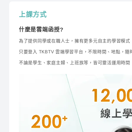
上課方式
為什麼選擇TKB
傑瑞
什麼是雲端函授?
為什麼你需要這門課程？
為了提供同學或在職人士，擁有更多元自主的學習模式
講師經歷 :
國立政治大學
1.破千學員口碑推薦，35年專業輔考經驗，專業師資
只要登入 TKBTV 雲端學習平台，不限時間、地點，
傑瑞老師用系統化的教學，讓學生能夠輕鬆掌握語
2.考中鋼要花很多錢嗎？
NO！
全修班價格更優惠！
Y
不論是學生、家庭主婦、上班族等，皆可靈活運用時間
必備的單字書，增強同學的詞彙量。課堂氣氛輕鬆
3.雲端課程不受時間地域的限制，任何時地都可以好