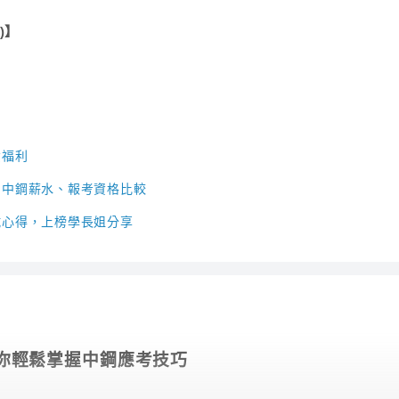
)】
資福利
？中鋼薪水、報考資格比較
試心得，上榜學長姐分享
你輕鬆掌握中鋼應考技巧