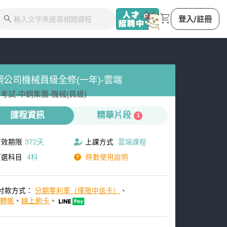
shopping_cart
search
登入/註冊
鋼公司機械員級全修(一年)-雲端
考試-
中鋼集團-
機械(員級)
課程資訊
精華片段
1
有效期限
372天
上課方式
雲端課程
可選科目
4科
時數使用說明
付款方式：
分期零利率（僅限中信卡）
、
M轉帳
、
線上刷卡
、