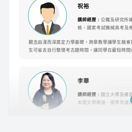
祝裕
講師經歷 :
公職及研究所
科目
師資
格、國家考試機械高考及
國文(國學常識)
李華
觀念由淺而深奠定力學基礎，跨章教學讓學生融會
生可省去自行整理考古題時間，讓同學在最短時間
國文(國學常識)
林聰
英文
傑瑞
李華
機械原理
祝裕
講師經歷 :
國立大學及補
機械製造與機械材料(含機械製
本國文學概論、國學常識
尹浩
圖)
以生動教學激發學習興趣，詳細講解和範例增強文
※此為預估時數，課程時數依照老師實際授課為主
材加深學習效果，並加入名作賞析促進理解提升應