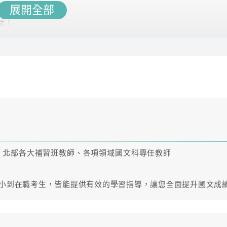
展開全部
榜！
助制定讀書計畫
候都可以好好準備！
、北部各大補習班教師、各項領域國文科專任教師
國小到在職考生，皆能提供有效的學習指導，讓您全面提升國文成
可自由選擇喜歡的師資來搭配