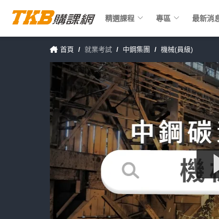
keyboard_arrow_down
keyboard_arrow_down
精選課程
專區
最新消
首頁
/
就業考試
/
中鋼集團
/
機械(員級)