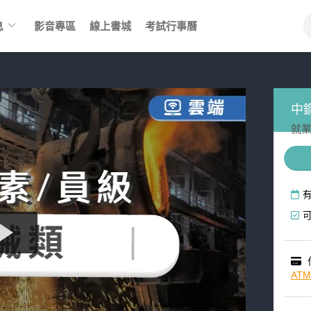
keyboard_arrow_down
息
影音專區
線上書城
考試行事曆
中
就業
AT