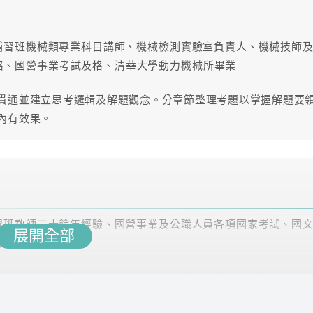
補習班機械類專業科目講師、機械檢測實驗室負責人、機械技師
參考時數
課型
格、國營事業考試及格、清華大學動力機械所畢業
36.1
雲端
貫通並建立思考邏輯及解題觀念。分章節整理考題以掌握解題要
內有效果。
33.7
雲端
34.4
雲端
57
雲端
習班教師二十餘年經驗、國營事業及公職人員各項國家考試、國
展開全部
等課程教學工作
114.6
雲端
學知識，系統歸納幫助記憶文學流變。歷年考題提升解題能力，
考能力。