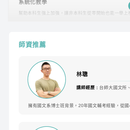
系統化教學
幫助本科生強上加強，讓非本科生從零開始也能一舉上
課程最齊全
專業師資團隊，教學內容紮實完整，課程類組選擇多元
師資推薦
豐富課後資源
課後LINE社群與其他考生切磋討論、專員1對1諮詢協
學習不受限
林聰
雲端課程不受時間地點、不受制式課表的限制，任何時
講師經歷 :
台師大國文所
擁有國文系博士班背景，20年國文輔考經驗，從
課程內容
專業師資團隊領軍，共同科目、專業科目皆