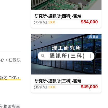
研究所-通訊所(四科)-雲端
$54,000
領取$
1000
信心。在做決
報名 TKB，
研究所-通訊所(三科)-雲端
$49,000
領取$
1000
記複習與單