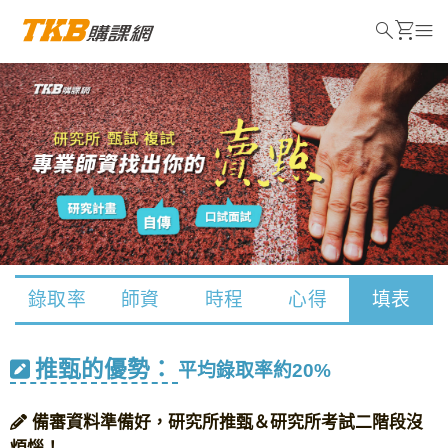
search
shopping_cart
menu
錄取率
師資
時程
心得
填表
推甄的優勢：
平均錄取率約20%
備審資料準備好，研究所推甄＆研究所考試二階段沒