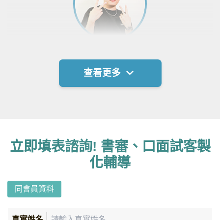
推甄上榜 臺灣大學 資訊工程所甲組_
查看更多
劉O勳
按照老師的指導，就能完成一份超乎預
期的備審資料
甄戰老師的教學風格細心，而且對我的
立即填表諮詢! 書審、口面試客製
領域十分了解，因此給出的建議都相當
專業且準確。在輔導過程中，老師對於
化輔導
研究計畫的指導使我最為深刻，當時和
老師提出一個有關區塊鏈的題目並且討
同會員資料
論出一個框架後，只需要按照老師的規
劃和指導，一步一步就能把看似複雜的
真實姓名