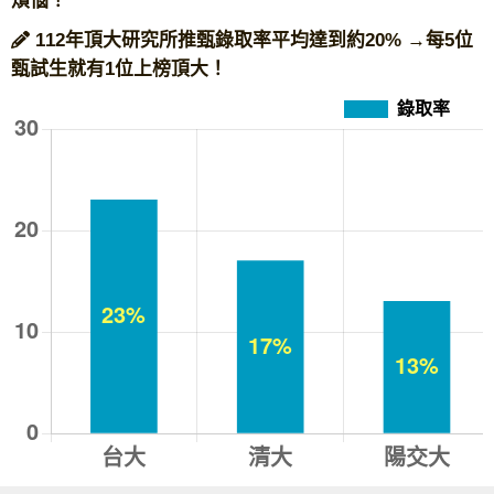
煩惱！
112年頂大研究所推甄錄取率平均達到約20% →每5位
甄試生就有1位上榜頂大！