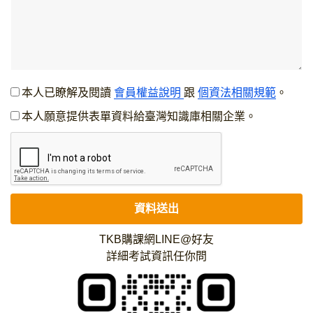
景，因此撰寫書審資料時相對困難，還
好老師指導我用其他的方向來準備，讓
我的書審內容增色不少，也順利通過第
一階段書審資料審查！
本人已瞭解及閱讀
會員權益說明
跟
個資法相關規範
。
本人願意提供表單資料給臺灣知識庫相關企業。
資料送出
TKB購課網LINE@好友
推甄上榜 台灣大學 生命科學系_高 O
詳細考試資訊任你問
TKB甄戰是我研究所甄試路上最堅強
的後盾