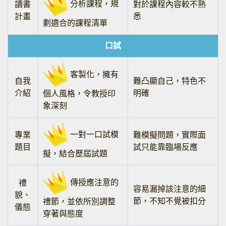
分析課程，規
讀書
對於課程內容較不熟
計畫
悉
劃適合的課程清單
口試
客製化，擁有
自我
難凸顯自己，特色不
介紹
明確
個人風格，令教授印
象深刻
一對一口試模
專業
難模擬問題，實際面
題目
試只能靠臨場反應
擬，結合歷屆試題
傳授應注意的
禮
容易漏掉該注意的細
貌、
節，不知不覺被扣分
禮節，並依所別調整
儀態
穿著與態度