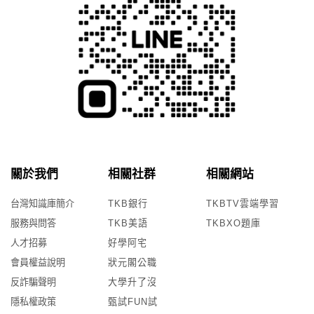
最讓我驚艷的是老師的經歷，在我研究
實驗的數據中，竟然可以和我一起探討
問題所在，讓我順利修正錯誤及延伸出
更多問題。甄戰是我認為在甄試這條路
上最能協助學生的補習班，他能快速幫
你找到問題並提供良好的建議，讓研究
所不再是夢想。
關於我們
相關社群
相關網站
台灣知識庫簡介
TKB銀行
TKBTV雲端學習
服務與問答
TKB美語
TKBXO題庫
人才招募
好學阿宅
會員權益說明
狀元閣公職
反詐騙聲明
大學升了沒
隱私權政策
甄試FUN試
推甄上榜 成功大學 環境醫學研究所乙