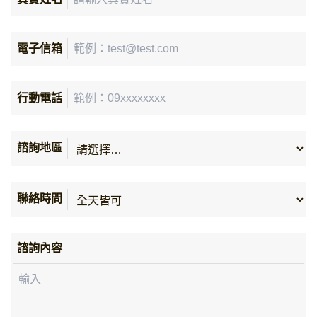
計劃順利完成，最後得到一份超乎期待
的備審資料！
電子信箱
行動電話
諮詢地區
聯絡時間
推甄上榜 成功大學 EMBA_王O云
完美包裝自己的優勢及經歷
諮詢內容
從第一堂課開始，就對老師的細心跟耐
心感到印象深刻，因為這樣的教學態
度，就是我想要的！由於過去非商科背