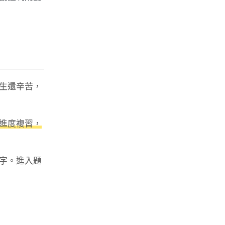
生還辛苦，
進度複習，
字。進入題