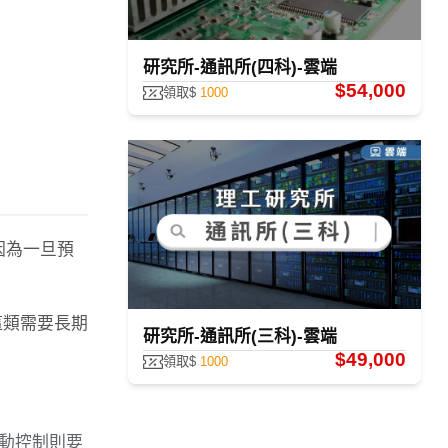
研究所-通訊所(四科)-雲端
$54,000
領取$
1000
因為一旦預
這類需要長期
研究所-通訊所(三科)-雲端
$49,000
領取$
1000
動控制則要