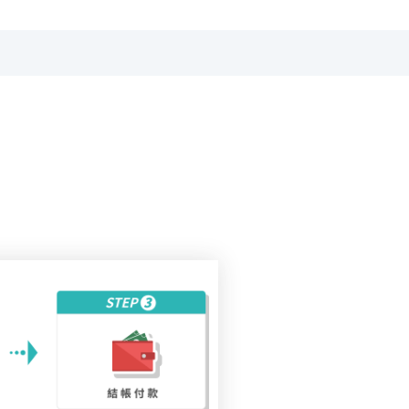
提供DVD光碟。
。