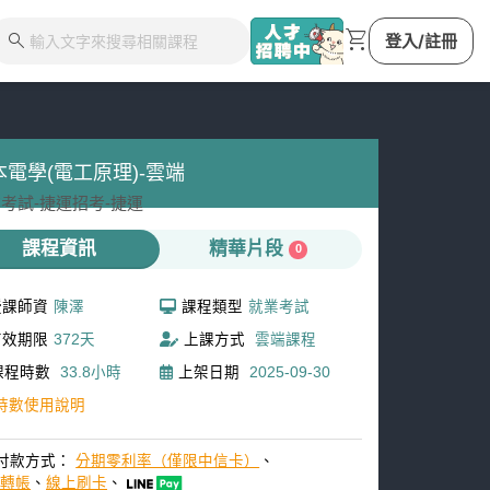
shopping_cart
search
登入/註冊
本電學(電工原理)-雲端
考試-
捷運招考-
捷運
課程資訊
精華片段
0
授課師資
陳澤
課程類型
就業考試
有效期限
372天
上課方式
雲端課程
課程時數
33.8小時
上架日期
2025-09-30
時數使用說明
付款方式：
分期零利率（僅限中信卡）
、
M轉帳
、
線上刷卡
、