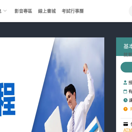
keyboard_arrow_down
息
影音專區
線上書城
考試行事曆
基
就業
AT