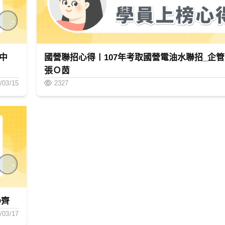
中
國營聯招心得〡107年考取國營電油水聯招_企管組
張Ｏ茵
/03/15
2327
O齊
/03/17