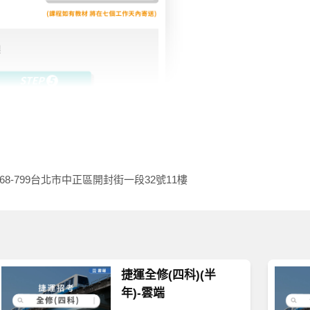
68-799
台北市中正區開封街一段32號11樓
捷運全修(四科)(半
年)-雲端