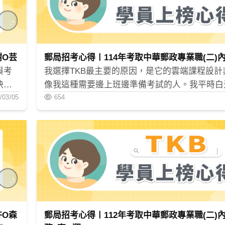
謝O芸
郵局招考心得〡114年考取中華郵政專業職(二)內
與考
我選擇TKB最主要的原因，是它的雲端課程設計
快掌
像我這種需要邊上班邊準備考試的人。我平時白
錯一
/03/05
班，只有晚上和假日能唸書，所以選擇一個可以
654
師在
排時間、隨時重複觀看」的函授課程對我來說非
內容
TKB的影片課程可以在家用電腦看，也能用App
學生
對我來說非常方便。整套課程一次給齊，讓我能
。講
的讀書節奏安排進度，大幅提升了我的準備效率
，不
許O森
郵局招考心得〡112年考取中華郵政專業職(二)內