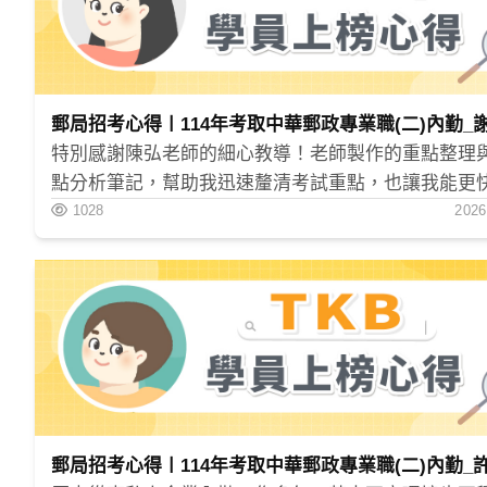
郵局招考心得〡114年考取中華郵政專業職(二)內勤_
特別感謝陳弘老師的細心教導！老師製作的重點整理
點分析筆記，幫助我迅速釐清考試重點，也讓我能更
握自己容易出錯的地方。這次在考試中，郵政三法僅
1028
2026
題，洗錢防制法更是全對，除了大量練習刷題外，老
課堂中補充的實務案例，更讓我能融會貫通，對法條
留下深刻印象。總複習班的課程中，老師也特別點出
常見的失分陷阱，幫助我們提早注意，避免重蹈覆轍
解法條時也搭配試題解析，讓我更容易掌握題目核心
再混淆記憶、放錯重點。
郵局招考心得〡114年考取中華郵政專業職(二)內勤_