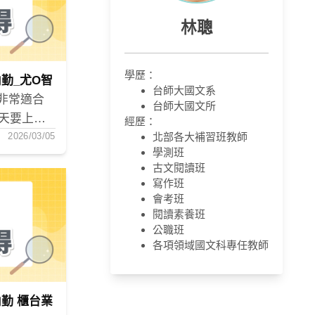
林聰
學歷：
勤_尤O智
台師大國文系
非常適合
台師大國文所
天要上
經歷：
「彈性安
2026/03/05
北部各大補習班教師
學測班
常重要。
古文閱讀班
隨時上課，
寫作班
依照自己
會考班
。
閱讀素養班
公職班
各項領域國文科專任教師
勤 櫃台業