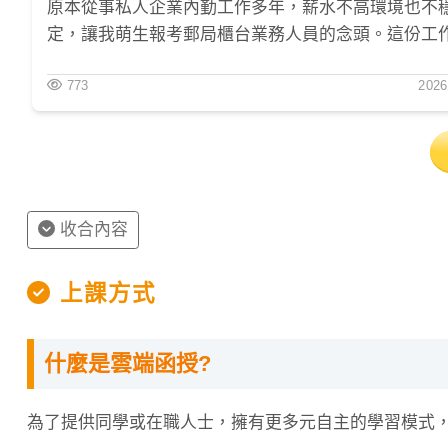
原本從事私人企業內勤工作多年，薪水不高環境也不
定，讓我萌生報考郵局櫃台業務人員的念頭。這份工
僅有明確升遷管道，工作環境也很穩定，薪資條件也
773
2026
錯。準備考試過程雖然辛苦，但我將它視為轉變人生
最重要一步，才會更有動力投入。總之就是堅定自己
念、適當安排讀書及休息時間、相信自己並感恩家人
持、選擇對的補習班能事半功倍以及找時間到文昌廟
求心靈平靜。直到甄試成績公佈那一刻，我真正感受
力是有回報的。
收合內容
上課方式
什麼是雲端函授?
為了提供同學或在職人士，擁有更多元自主的學習模式