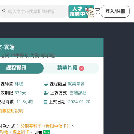
shopping_cart
search
登入/註冊
文-雲端
考試-
中華郵政-
內勤(專業職)
課程資訊
精華片段
2
授課師資
林聰
課程類型
就業考試
有效期限
372天
上課方式
雲端課程
課程時數
11.3小時
上架日期
2024-01-20
時數使用說明
付款方式：
分期零利率（僅限中信卡）
、
M轉帳
、
線上刷卡
、