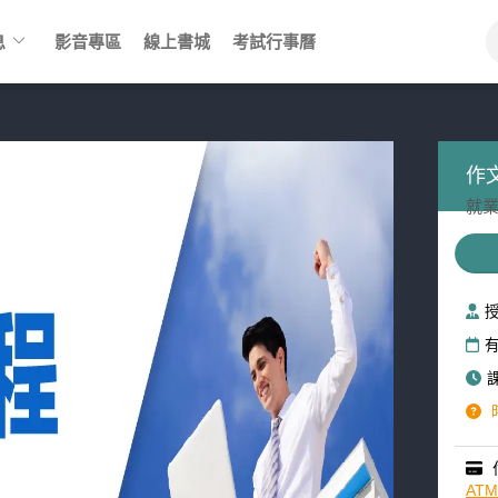
keyboard_arrow_down
息
影音專區
線上書城
考試行事曆
作
就業
AT