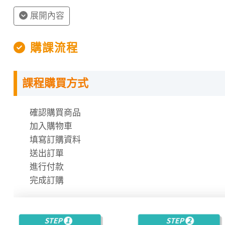
展開內容
購課流程
課程購買方式
授課程內容
確認購買商品
指定教材講義
加入購物車
課程需使用「電腦」「平板」「手機」觀看課程，不
填寫訂購資料
課程有時數限制，時數僅在撥放狀態才會進行扣除
送出訂單
時數使用說明
進行付款
完成訂購