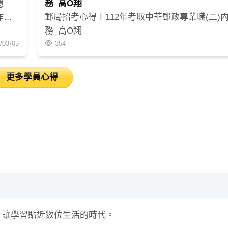
務_高O翔
穩
郵局招考心得〡112年考取中華郵政專業職(二)內
作不
務_高O翔
很不
/03/05
354
軌道
的信
的支
更多學員心得
拜拜
到努
，讓學習貼近數位生活的時代。