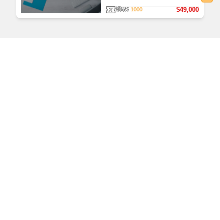
$49,000
領取$
1000
如何查看課程
首次使用，請至
TKBTV 下載並安裝「課程播放器」。
播放檔案大小為 531 MB，為提供學員觀看課程之品