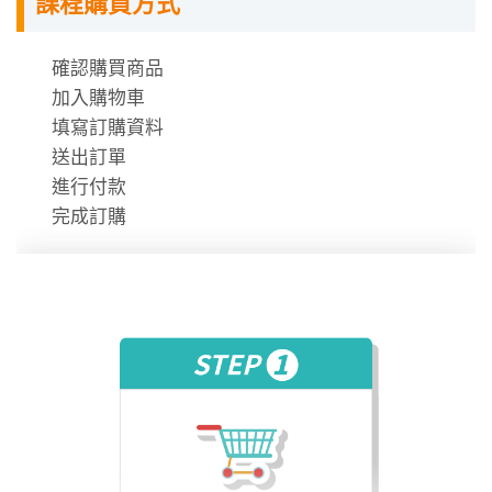
課程購買方式
課程需使用「電腦」「平板」「手機」觀看課程，
不提供DVD光碟。
課程有時數限制，時數僅在撥放狀態才會進行扣
確認購買商品
除。
加入購物車
時數使用說明
填寫訂購資料
送出訂單
進行付款
完成訂購