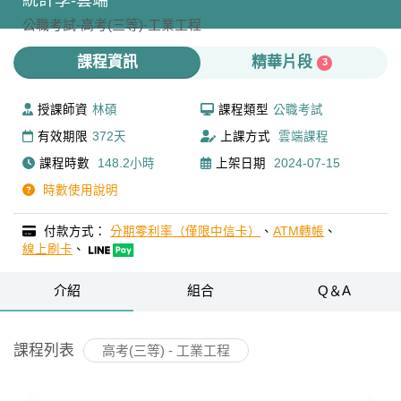
統計學-雲端
公職考試-
高考(三等)-
工業工程
課程資訊
精華片段
3
授課師資
林碩
課程類型
公職考試
有效期限
372天
上課方式
雲端課程
課程時數
148.2小時
上架日期
2024-07-15
時數使用說明
付款方式：
分期零利率（僅限中信卡）
、
ATM轉帳
、
線上刷卡
、
介紹
組合
Q＆A
課程列表
高考(三等) - 工業工程