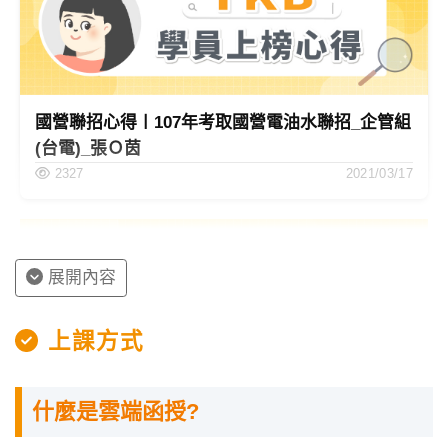
國營聯招心得〡107年考取國營電油水聯招_企管組
(台電)_張Ｏ茵
2327
2021/03/17
展開內容
上課方式
國營聯招心得〡107年考取國營電油水聯招_電機甲
什麼是雲端函授?
(台電)_游O新
1337
2021/03/17