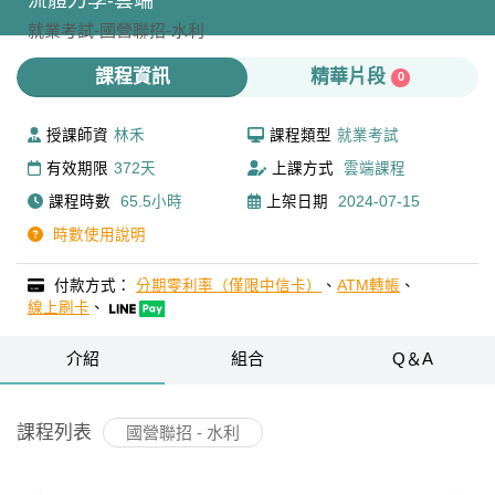
流體力學-雲端
就業考試-
國營聯招-
水利
課程資訊
精華片段
0
授課師資
林禾
課程類型
就業考試
有效期限
372天
上課方式
雲端課程
課程時數
65.5小時
上架日期
2024-07-15
時數使用說明
付款方式：
分期零利率（僅限中信卡）
、
ATM轉帳
、
線上刷卡
、
介紹
組合
Q＆A
課程列表
國營聯招 - 水利