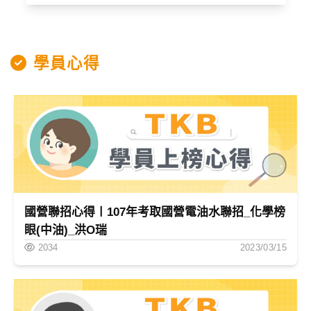
學員心得
國營聯招心得〡107年考取國營電油水聯招_化學榜
眼(中油)_洪O瑞
2034
2023/03/15