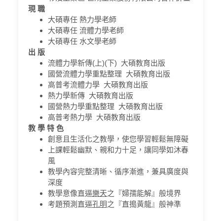
現 職
大碩專任 熱力學老師
大碩專任 流體力學老師
大碩專任 水文學老師
出 版
流體力學新傳(上)(下) 大碩教育出版
國營流體力學重點整理 大碩教育出版
高普考流體力學 大碩教育出版
熱力學新傳 大碩教育出版
國營熱力學重點整理 大碩教育出版
高普考熱力學 大碩教育出版
教 學 特 色
創意且生活化之教學，使您學習輕鬆無障礙
上課輕鬆幽默、親和力十足，讓同學如沐春
風
教學內容完整清晰、循序漸進，兼具廣度與
深度
教學意像直逼
樂天
之『婦孺能解』般境界
考題預測直逼
孔明
之『直搗黃龍』般神準