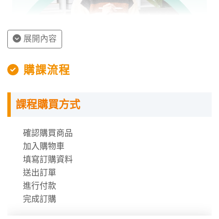
展開內容
授課程內容
購課流程
指定教材講義
課程購買方式
課程需使用「電腦」「平板」「手機」觀看課程，
不提供DVD光碟。
課程有時數限制，時數僅在撥放狀態才會進行扣
確認購買商品
除。
加入購物車
時數使用說明
填寫訂購資料
送出訂單
進行付款
完成訂購