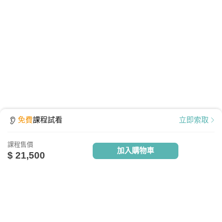
點擊查看課程使用說明
免費
課程試看
立即索取
課程售價
設備需求
加入購物車
$ 21,500
電腦硬體需求
最低配備：CPU Pentium 4以上
記憶體：1GB RAM
關於我們
相關社群
相關網站