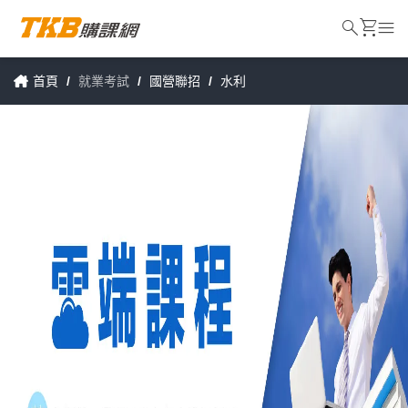
search
shopping_cart
menu
首頁
/
就業考試
/
國營聯招
/
水利