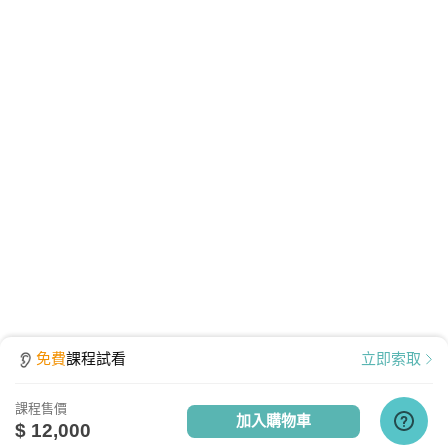
播放檔案大小為 531 MB，為提供學員觀看課程之品
質、防護安全，皆經過多重防毒保護、下載無疑。
免費
課程試看
立即索取
課程售價
加入購物車
$ 12,000