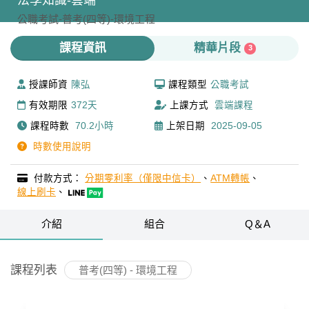
法學知識-雲端
公職考試-
普考(四等)-
環境工程
課程資訊
精華片段
3
授課師資
陳弘
課程類型
公職考試
有效期限
372天
上課方式
雲端課程
課程時數
70.2小時
上架日期
2025-09-05
時數使用說明
付款方式：
分期零利率（僅限中信卡）
、
ATM轉帳
、
線上刷卡
、
介紹
組合
Q＆A
課程列表
普考(四等) - 環境工程