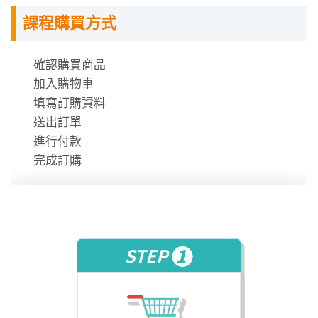
指定教材講義
課程購買方式
課程需使用「電腦」「平板」「手機」觀看課程，
不提供DVD光碟。
課程有時數限制，時數僅在撥放狀態才會進行扣
確認購買商品
除。
加入購物車
時數使用說明
填寫訂購資料
送出訂單
進行付款
完成訂購