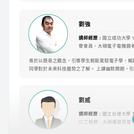
劉強
課程內容
講師經歷 :
國立成功大學 
由TKB百官網公職金牌名師團隊領軍！將所有科目
譽會員、大碩電子電機類
善於以簡易之觀念，引導學生輕鬆駕馭電子學，解
科目
師資
同學對於未來科技趨勢之了解。 上課幽默開朗，
國文(國學常識)-雲端
林聰
國文(國學常識)
李華
劉威
講師經歷 :
國立台灣大學 
作文-雲端
林聰
IC工程師、大碩補習班電
國文(作文、公文)
李華