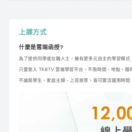
系統化建立完整電子學理論，快速縮短解題撞牆期
習，教導同學如何掌握題目及破題強化拿分技巧。
英文
傑瑞
英文
凱西
上課方式
法學知識
陳弘
廖國宏
什麼是雲端函授?
為了提供同學或在職人士，擁有更多元自主的學習模式
法學知識
廖國宏
講師經歷 :
公家機關合作
只要登入 TKBTV 雲端學習平台，不限時間、地點，
電子學(公)
劉承
廖國宏老師是行政院公務人力發展學院講師，老師
不論是學生、家庭主婦、上班族等，皆可靈活運用時間
晰的口條，讓考生輕鬆就能理解邏輯性。
電子學
劉威
電子學(公)
鄧茗
陳澤
電子學
劉強