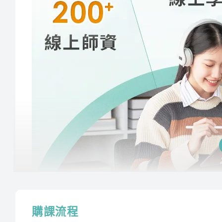
講師經歷 :
電路學
張鼎
觀念由淺而深奠定力學基礎，讓學員融會貫通並建
計算機概論(公)
張逸
在最短時間內有效學習。
電機機械
陳澤
電機機械(進階)
陳澤
李華
電力系統
曾誠
講師經歷 :
國立大學及補
本國文學概論、國學常識
※此為預估時數，課程時數依照老師實際授課為主
以生動教學激發學習興趣，詳細講解和範例增強文
材加深學習效果，並加入名作賞析促進理解提升應
授課程內容
購課流程