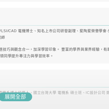
VLSI/CAD 電機博士、知名上市公司研發副理、斐陶斐榮譽學會-
的完整內容報給你知！
老師
題技巧與觀念合一，加深學習印象。 豐富的學界與業界經驗，有
參考時數
上課方式
引領同學提升專注力與學習效率。
33.7
雲端
36.1
雲端
電機系博士候選人、國立台灣大學 電機系 碩士班、IC設計公司 
11.3
雲端
展開全部
子學教師
13
雲端