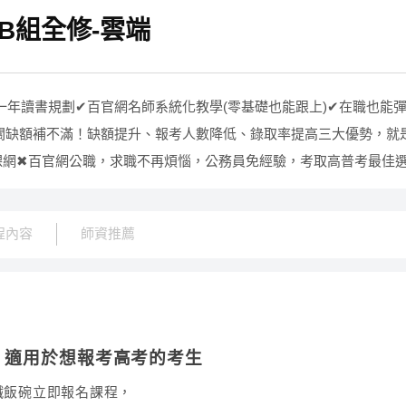
B組全修-雲端
整一年讀書規劃✔百官網名師系統化教學(零基礎也能跟上)✔在職也能
關缺額補不滿！缺額提升、報考人數降低、錄取率提高三大優勢，就
B購課網✖百官網公職，求職不再煩惱，公務員免經驗，考取高普考最佳
程內容
師資推薦
，適用於想報考高考的考生
鐵飯碗立即報名課程，