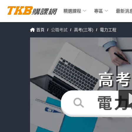
keyboard_arrow_down
keyboard_arrow_down
精選課程
專區
最新消
首頁
/
公職考試
/
高考(三等)
/
電力工程