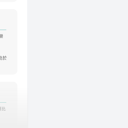
榮
助於
類比