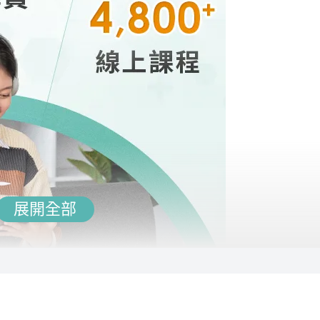
67.8
雲端
構完整的解題邏輯。 課程內容化繁為簡，以考古題內容為主，讓
64.6
雲端
56
雲端
9.5
雲端
86.1
雲端
習班教師二十餘年經驗、國營事業及公職人員各項國家考試、國
等課程教學工作
展開全部
學知識，系統歸納幫助記憶文學流變。歷年考題提升解題能力，
考能力。