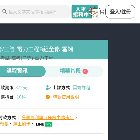
shopping_cart
search
登入/註冊
考/三等-電力工程B組全修-雲端
考試-
高考(三等)-
電力工程
課程資訊
精華片段
8
有效期限
372天
上課方式
雲端課程
可選科目
10科
時數使用說明
付款方式：
分期零利率（僅限中信卡）
、
M轉帳
、
線上刷卡
、