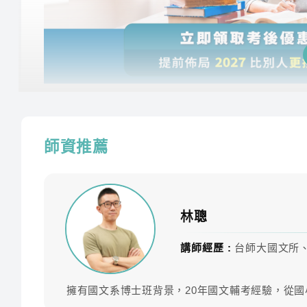
課程特色
師資推薦
最完整課程，直達政府機關大門！
「 史上最完整課程，一條龍服務 」，讓你不必煩
務員享有鐵飯碗！
林聰
跟名師一步一腳印，安心進考場！
講師經歷 :
台師大國文所
無壓力，全程引導！TKB提供最全面的課程，只
完整課程規劃，自由調速！！
擁有國文系博士班背景，20年國文輔考經驗，從
學習不再只限於白天，晚上或週末，TKB課程跟