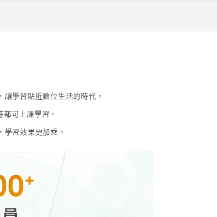
。考前針對所有單元與歷屆題型快速複習，同時提供精選例題給
 以觀念為主授課、以拿分為主解題，提供發問平台。
34.4
雲端
35
雲端
70.2
雲端
，讓學習貼近數位生活的時代。
91.1
雲端
講師、大學兼課講師、TKB法院組織法特聘講師
隨時都可上課學習。
104.4
雲端
擅於圖像式、圖表化的教學法強化理解，從立法原理解說，搭配
，學習效果更加乘。
87
雲端
102.5
雲端
96.5
雲端