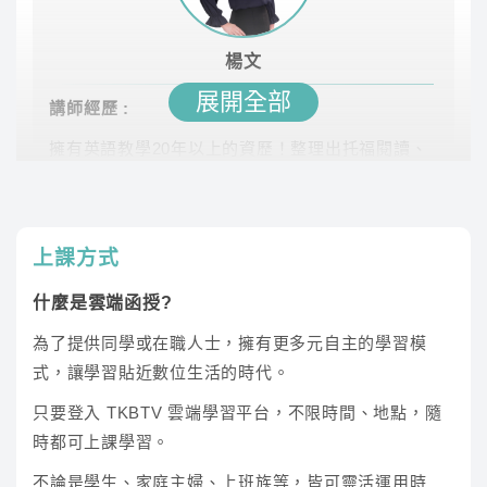
傑瑞
立即試聽
楊文
展開全部
講師經歷 :
文學概論
擁有英語教學20年以上的資歷！整理出托福閱讀、
托福寫作主題式講義，用心批改同學的寫作作業
師資
課程介紹
宇文強
立即試聽
上課方式
什麼是雲端函授?
謝玹
立即試聽
為了提供同學或在職人士，擁有更多元自主的學習模
式，讓學習貼近數位生活的時代。
國學導讀
只要登入 TKBTV 雲端學習平台，不限時間、地點，隨
駱杰
時都可上課學習。
師資
課程介紹
講師經歷 :
不論是學生、家庭主婦、上班族等，皆可靈活運用時