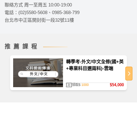
聯絡方式 周一至周五 10:00-19:00
電話：(02)5580-5608、0985-368-799
台北市中正區開封街一段32號11樓
推薦課程
轉學考-外文/中文全修(國+英
+專業科目選兩科)-雲端
如何查看課程
首次使用，請至
TKBTV 下載並安裝「課程播放器」
。
$54,000
領取$
1000
播放檔案大小為 531 MB，為提供學員觀看課程之品
質、防護安全，皆經過多重防毒保護、下載無疑。