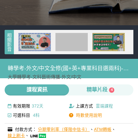
相關影音
轉學考-外文/中文全修(國+英+專業科目選兩科)-雲
大學轉學考-
文科藝術傳播-
外文/中文
端
課程資訊
精華片段
4
有效期限
372天
上課方式
雲端課程
可選科目
4科
時數使用說明
付款方式：
分期零利率（僅限中信卡）
、
ATM轉帳
、
線上刷卡
、