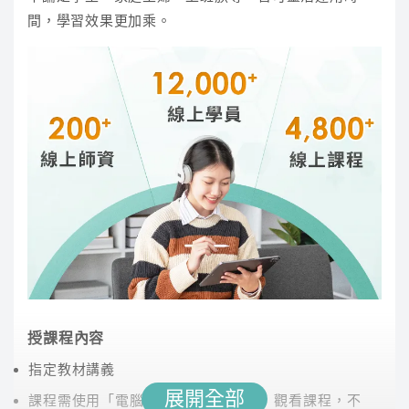
間，學習效果更加乘。
謝玹
立即試聽
宇文強
立即試聽
傑瑞
講師經歷 :
國立政治大學 英語系、前長榮航空機場
地勤訓練負責人
傑瑞老師用系統化的教學，讓學生能夠輕鬆掌握語
言結構。親自批改同學練習的考古題，提供個人化
指導，並整理出應考必備的單字書，增強同學的詞
授課程內容
彙量。課堂氣氛輕鬆有趣，老師口條清晰，讓學習
指定教材講義
過程既有效又愉快。
展開全部
課程需使用「電腦」「平板」「手機」觀看課程，不