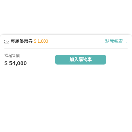
電腦硬體需求
最低配備：CPU Pentium 4以上
記憶體：1GB RAM
網路設備：有線網路、無線WiFi、行動網
專屬優惠券
$ 1,000
點我領取
路
其他週邊需求：耳機或喇叭
課程售價
加入購物車
執行環境
$ 54,000
電腦: Windows10、Mac10.13、Linux
APP：Android 4.4 以上、IOS 9 -14.4以
上
關於我們
相關社群
相關網站
TV雲端播放器最新版本4.9連線需求
台灣知識庫簡介
TKB銀行
TKBTV雲端學習
實測網路頻寬約 30M以上
台大網路測速
、
Speedtest網路測速
服務與問答
TKB美語
TKBXO題庫
人才招募
好學阿宅
以行動裝置觀看雲端教育課程，宜採用