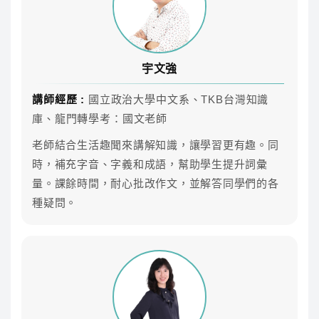
陳崴
立即試聽
宇文強
西洋文學概論
講師經歷 :
國立政治大學中文系、TKB台灣知識
庫、龍門轉學考：國文老師
師資
課程介紹
老師結合生活趣聞來講解知識，讓學習更有趣。同
時，補充字音、字義和成語，幫助學生提升詞彙
楊文
立即試聽
量。課餘時間，耐心批改作文，並解答同學們的各
種疑問。
翻譯寫作
師資
課程介紹
陳崴
立即試聽