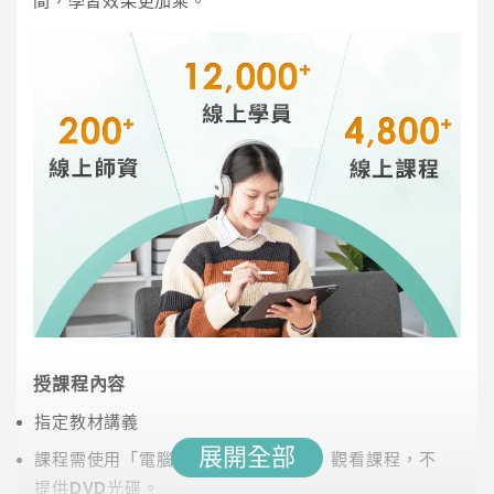
間，學習效果更加乘。
※TKB 購課網國營事業專班僅部分類組有提供專班課
知。透過分類題目進行複習，讓各觀念更加清晰明
程，另部分為通用課程，若有疑問請點選右下角線上客
瞭。觀念講解搭配題目練習，並收斂各章節重點，
服諮詢
讓知識系統化。模擬練習結合歷屆考題，有效提升
同學的考試實戰能力。
李華
授課程內容
講師經歷 :
國立大學及補習班教師二十餘年經驗、
指定教材講義
國營事業及公職人員各項國家考試、國文、本國文
展開全部
課程需使用「電腦」「平板」「手機」觀看課程，不
學概論、國學常識等課程教學工作
提供DVD光碟。