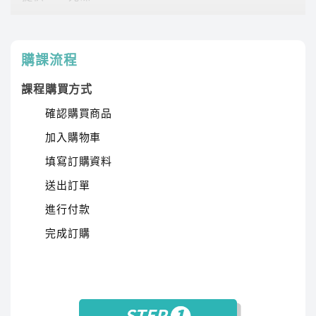
以生動教學激發學習興趣，詳細講解和範例增強文
課程有時數限制，時數僅在撥放狀態才會進行扣除。
學知識，系統歸納幫助記憶文學流變。歷年考題提
時數使用說明
升解題能力，多樣教材加深學習效果，並加入名作
購課流程
賞析促進理解提升應考能力。
課程購買方式
確認購買商品
加入購物車
填寫訂購資料
送出訂單
進行付款
傑瑞
完成訂購
講師經歷 :
國立政治大學 英語系、前長榮航空機場
地勤訓練負責人
傑瑞老師用系統化的教學，讓學生能夠輕鬆掌握語
言結構。親自批改同學練習的考古題，提供個人化