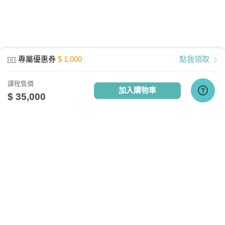
最低配備：CPU Pentium 4以上
記憶體：1GB RAM
網路設備：有線網路、無線WiFi、行動網
專屬優惠券
$ 1,000
點我領取
路
其他週邊需求：耳機或喇叭
課程售價
加入購物車
執行環境
$ 35,000
電腦: Windows10、Mac10.13、Linux
APP：Android 4.4 以上、IOS 9 -14.4以
上
關於我們
相關社群
相關網站
TV雲端播放器最新版本4.9連線需求
台灣知識庫簡介
TKB銀行
TKBTV雲端學習
實測網路頻寬約 30M以上
台大網路測速
、
Speedtest網路測速
服務與問答
TKB美語
TKBXO題庫
人才招募
好學阿宅
以行動裝置觀看雲端教育課程，宜採用
會員權益說明
狀元閣公職
WiFi觀看為優先選擇。(但若使用WiFi觀