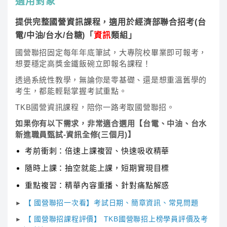
適用對象
提供完整國營資訊課程，適用於經濟部聯合招考(台
電/中油/台水/台糖)「
資訊
類組」
國營聯招固定每年年底筆試，大專院校畢業即可報考，
想要穩定高獎金鐵飯碗立即報名課程！
透過系統性教學，無論你是零基礎、還是想重溫舊學的
考生，都能輕鬆掌握考試重點。
TKB國營資訊課程，陪你一路考取國營聯招。
如果你有以下需求，非常適合選用【台電、中油、台水
新進職員甄試-資訊全修(三個月)】
考前衝刺：倍速上課複習、快速吸收精華
隨時上課：抽空就能上課，短期實現目標
重點複習：精華內容重播、針對痛點解惑
【 國營聯招一次看】考試日期、簡章資訊、常見問題
►
【 國營聯招課程評價】 TKB國營聯招上榜學員評價及考
►