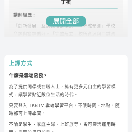
丁祺
計算機概論
張逸
64.6
雲端
講師經歷 :
(公)
展開全部
「創新發展」互動式授課模式。「準確預測」學校
網路通信
張逸
33.9
雲端
命題與答題偏好。「完整建立」校所資源與口試資
料庫。
資訊管理
丁祺
56.2
雲端
上課方式
系統分析與設
張逸
64.9
雲端
計
什麼是雲端函授?
為了提供同學或在職人士，擁有更多元自主的學習模
資料庫
張逸
22.5
雲端
式，讓學習貼近數位生活的時代。
程式語言(程
只要登入 TKBTV 雲端學習平台，不限時間、地點，隨
張逸
28.1
雲端
張逸
式設計)
時都可上課學習。
講師經歷 :
國立中央大學 資訊管理研究所 碩士
※此為預估時數，課程時數依照老師實際授課為主
不論是學生、家庭主婦、上班族等，皆可靈活運用時
課程從基本觀念出發，幫助同學打穩基礎、強化認