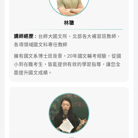
雲端課程不受時間地點、不受制式課表的限制，任何時
候都可以好好準備！
林聰
課程內容
講師經歷 :
台師大國文所、北部各大補習班教師、
各項領域國文科專任教師
專業師資團隊領軍，共同科目、專業科目AB皆可自
由選擇喜歡的師資來搭配
擁有國文系博士班背景，20年國文輔考經驗，從國
小到在職考生，皆能提供有效的學習指導，讓您全
面提升國文成績。
科目
師資
參考時數
上課方式
作文
林聰
11.3
雲端
國文(作文、
李華
13
雲端
公文)
英文
傑瑞
34.4
雲端