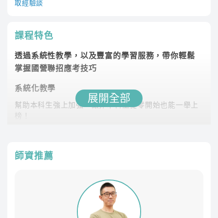
取經驗談
課程特色
透過系統性教學，以及豐富的學習服務，帶你輕鬆
掌握國營聯招應考技巧
系統化教學
展開全部
幫助本科生強上加強，讓非本科生從零開始也能一舉上
榜！
課程最齊全
專業師資團隊，教學內容紮實完整，課程類組選擇多元
師資推薦
豐富課後資源
課後LINE社群與其他考生切磋討論、專員1對1諮詢協助
制定讀書計畫
學習不受限