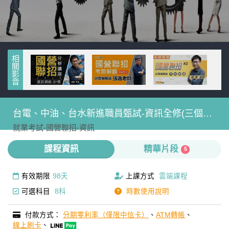
相關影音
台電、中油、台水新進職員甄試-資訊全修(三個
就業考試-
國營聯招-
資訊
月)-雲端
課程資訊
精華片段
5
有效期限
98天
上課方式
雲端課程
可選科目
8科
時數使用說明
付款方式：
分期零利率（僅限中信卡）
、
ATM轉帳
、
線上刷卡
、