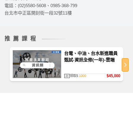
電話：(02)5580-5608、0985-368-799
台北市中正區開封街一段32號11樓
推薦課程
台電、中油、台水新進職員
甄試-資訊全修(一年)-雲端
如何查看課程
首次使用，請至
TKBTV 下載並安裝「課程播放器」
。
$45,000
領取$
1000
播放檔案大小為 531 MB，為提供學員觀看課程之品
質、防護安全，皆經過多重防毒保護、下載無疑。