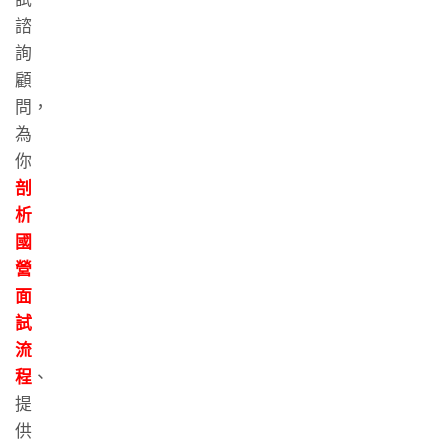
諮
詢
顧
問，
為
你
剖
析
國
營
面
試
流
程
、
提
供