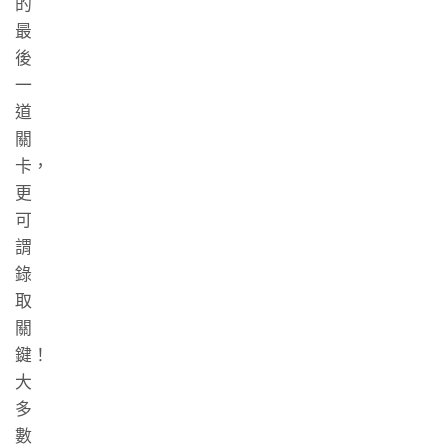
的
最
後
一
道
關
卡，
更
可
謂
錄
取
關
鍵！
大
多
數