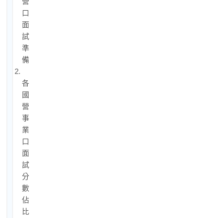
營
口
面
試
準
備
2.
各
國
營
事
業
口
面
試
分
數
佔
比