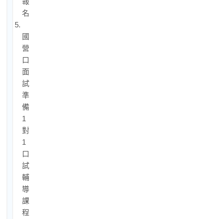
報
名
5.
國
營
口
面
試
準
備：
1
對
1
口
試
輔
導
課
程