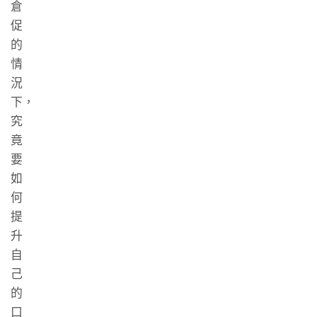
倉
促
的
情
況
下，
究
竟
要
如
何
提
升
自
己
的
口