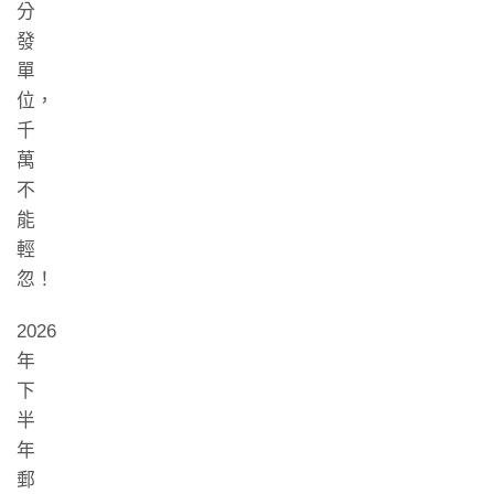
分
發
單
位，
千
萬
不
能
輕
忽！
2026
年
下
半
年
郵