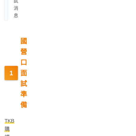
試
消
息
國
營
口
面
試
準
備
TKB
購