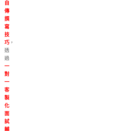
自
傳
撰
寫
技
巧
，
透
過
一
對
一
客
製
化
面
試
輔