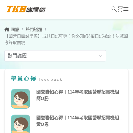
search
shopping_cart
menu
國營
/
熱門議題
/
【國營口面試準備】1對1口試輔導：你必知的3招口試秘訣！決戰國
考錄取關鍵
學員心得
feedback
【國
營
國營聯招心得〡114年考取國營聯招電機組_
簡O勝
口
面
國營聯招心得〡114年考取國營聯招電機組_
試
黃O恩
準