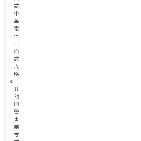
試/
中
華
電
信
口
面
試
攻
略
8.
其
他
國
營
事
業
考