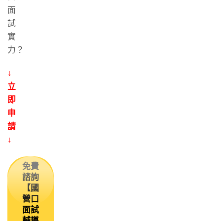
面
試
實
力？
↓
立
即
申
請
↓
免費
諮詢
【國
營口
面試
輔導