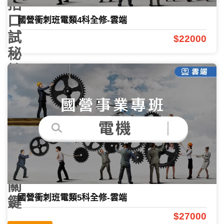
招
口
國營衝刺班電類4科全修-雲端
試
$22000
秘
訣！
決
戰
國
考
錄
取
關
國營衝刺班電類5科全修-雲端
鍵
$27000