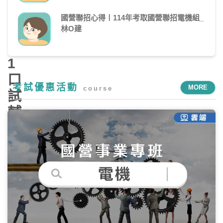
備】
國營聯招心得〡114年考取國營聯招電機組_
1
林O建
對
1
口
考試優惠活動
MORE
course
試
輔
導：
你
必
知
的
3