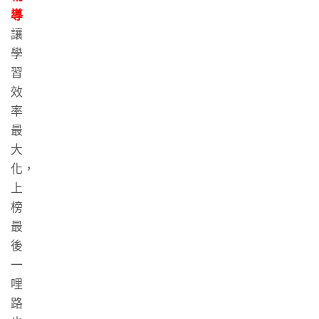
導
讓
學
習
效
率
最
大
化，
上
榜
最
後
一
哩
路