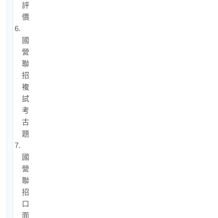
評
價
6.
國
營
聯
招
複
試
考
古
題
7.
國
營
聯
招
口
面