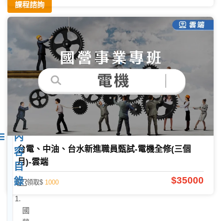
課程諮詢
2026-
04-07
14751
內
台電、中油、台水新進職員甄試-電機全修(三個
容
月)-雲端
目
$35000
錄
領取$
1000
1.
國