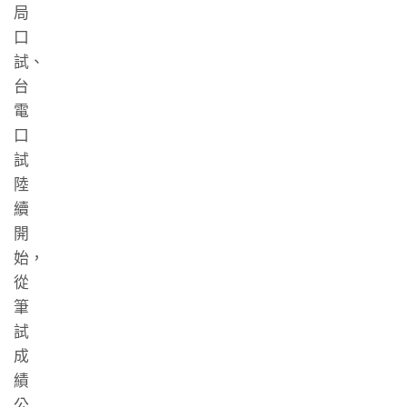
局
口
試、
台
電
口
試
陸
續
開
始，
從
筆
試
成
績
公