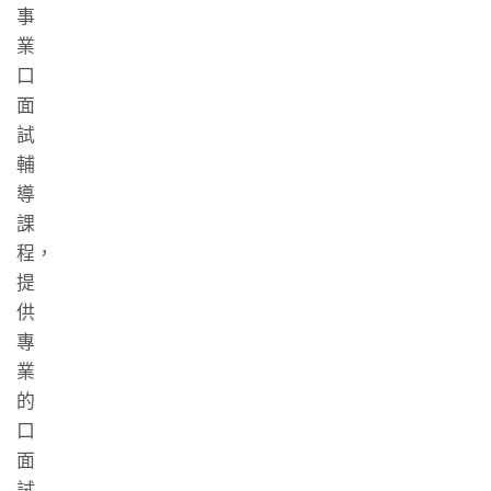
事
業
口
面
試
輔
導
課
程，
提
供
專
業
的
口
面
試