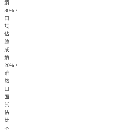
績
80%，
口
試
佔
總
成
績
20%，
雖
然
口
面
試
佔
比
不