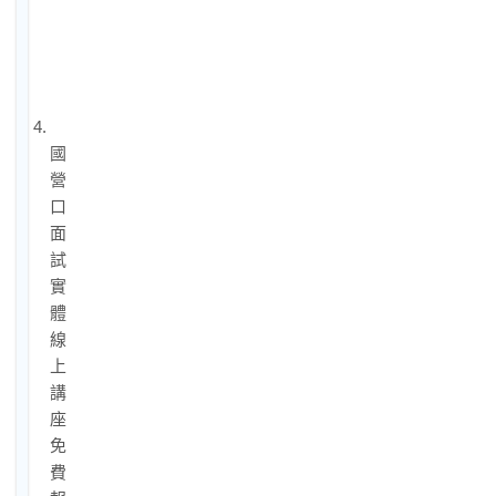
題
庫
演
練
4.
國
營
口
面
試
實
體/
線
上
講
座-
免
費