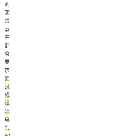
的
國
營
事
業
都
會
要
求
面
試
成
績
須
達
到
60