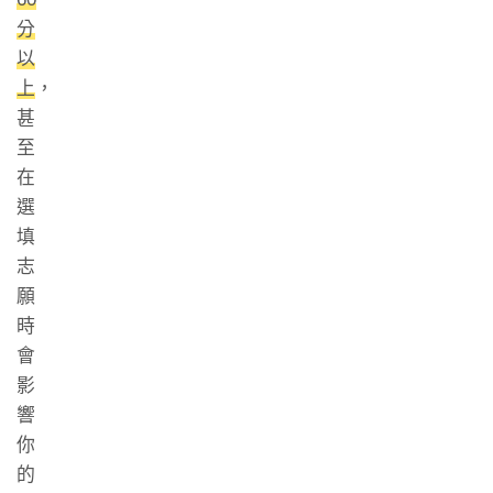
分
以
上
，
甚
至
在
選
填
志
願
時
會
影
響
你
的