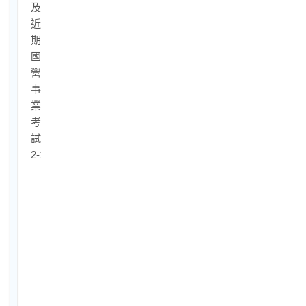
及
近
期
國
營
事
業
考
試
2-1.
國
營
口
面
試
策
略
擬
定