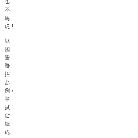
也
不
馬
虎！
以
國
營
聯
招
為
例，
筆
試
佔
總
成