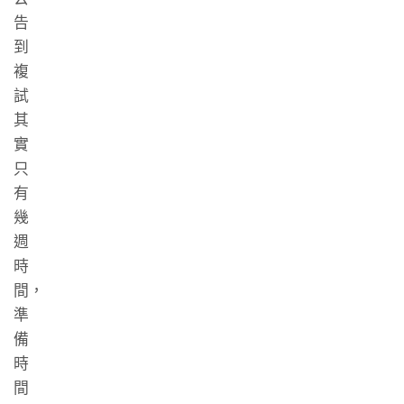
告
到
複
試
其
實
只
有
幾
週
時
間，
準
備
時
間