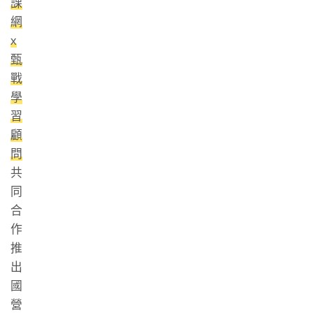
課
網
x
甄
戰
學
習
顧
問
共
同
合
作
推
出
國
營