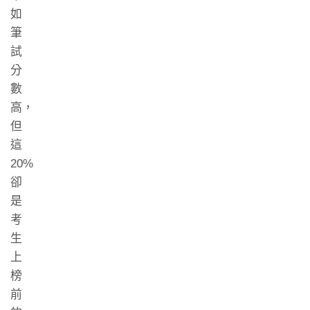
如
筆
試
分
數
高，
但
這
20%
卻
是
考
生
上
榜
前