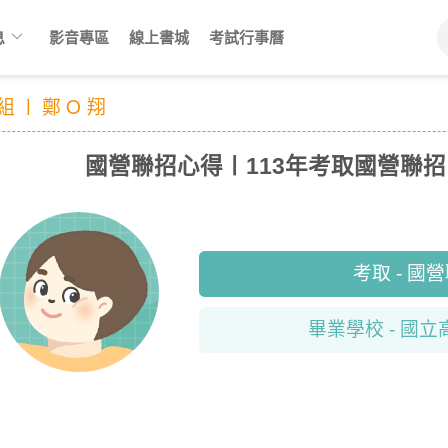
keyboard_arrow_down
息
影音專區
線上書城
考試行事曆
械組〡鄭Ｏ翔
國營聯招心得〡113年考取國營聯招
考取 - 國
畢業學校 - 國