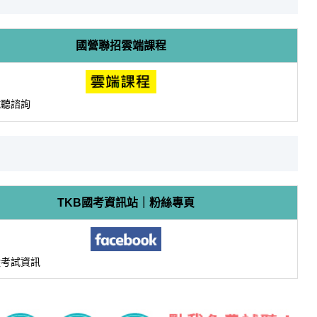
國營聯招雲端課程
試聽諮詢
TKB國考資訊站｜粉絲專頁
蹤考試資訊