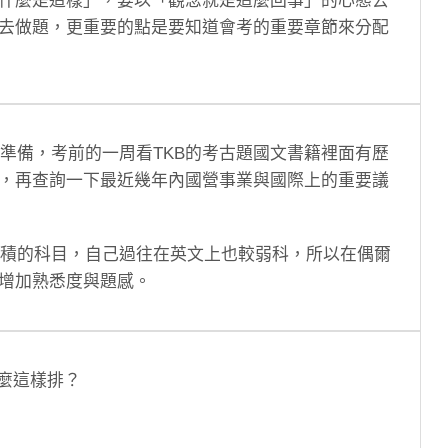
什麼是這樣」，要以「觀念就是這麼回事」的心態去
去做題，更重要的點是要知道會考的重要章節來分配
別準備，考前的一周看TKB的考古題國文書籍裡面有歷
，再查詢一下最近幾年內國營事業與國際上的重要議
去累積的科目，自己過往在英文上也較弱科，所以在偶爾
增加熟悉度與題感。
麼這樣排？