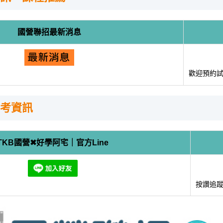
國營聯招最新消息
歡迎預約
考資訊
TKB國營✖好學阿宅｜官方Line
按讚追