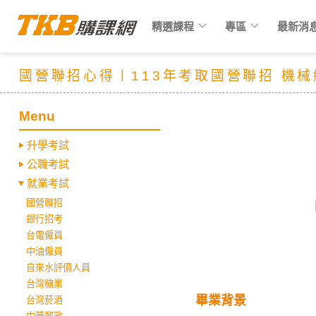
keyboard_arrow_down
keyboard_arrow_down
精選課程
專區
最新消
國營聯招心得〡113年考取國營聯招 機
Menu
升學考試
公職考試
就業考試
國營聯招
銀行招考
台電僱員
中油僱員
自來水評價人員
台灣糖業
畢業背景
台灣菸酒