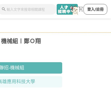
shopping_cart
search
登入/註冊
 機械組〡鄭Ｏ翔
營聯招-機械組
立高雄應用科技大學