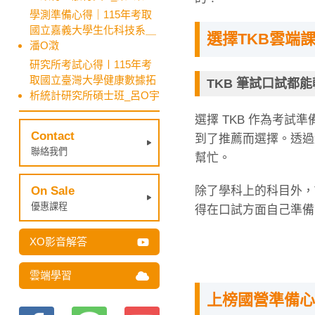
學測準備心得｜115年考取
國立嘉義大學生化科技系＿
選擇TKB雲端
潘O澂
研究所考試心得〡115年考
取國立臺灣大學健康數據拓
TKB 筆試口試都
析統計研究所碩士班_呂O宇
選擇 TKB 作為考試
Contact
到了推薦而選擇。透過
聯絡我們
幫忙。
除了學科上的科目外，
On Sale
優惠課程
得在口試方面自己準備
XO影音解答
雲端學習
上榜國營準備心