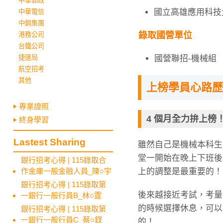
中華郵政
國立高雄應用科技
中華電信
中鋼集團
錄取國營單位
港務公司
台鐵公司
國營聯招-機械組
捷運局
航空招考
其他
上榜學員心路歷
專業證照
4 個月全力拚上榜
終身學習
Lastest Sharing
雖然自己是機械本科生
堂一開始在晚上下班後
銀行招考心得 | 115錄取合
上的調整是最重要的！
作金庫一般金融人員_陳○宇
銀行招考心得 | 115錄取第
後來越接近考試，考量
一銀行一般行員B_林○霆
的時候選擇休息，可以
銀行招考心得 | 115錄取第
一銀行一般行員C_蔡○釵
的！