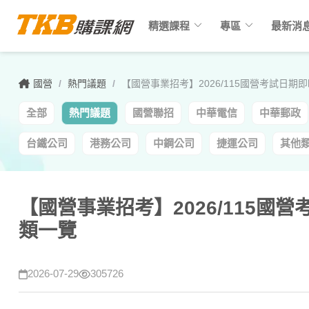
keyboard_arrow_down
keyboard_arrow_down
精選課程
專區
最新消
國營
/
熱門議題
/
【國營事業招考】2026/115國營考試日
全部
熱門議題
國營聯招
中華電信
中華郵政
台鐵公司
港務公司
中鋼公司
捷運公司
其他
【國營事業招考】2026/115國
類一覽
2026-07-29
305726