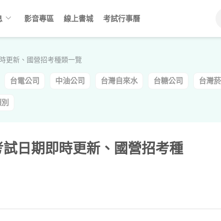
keyboard_arrow_down
息
影音專區
線上書城
考試行事曆
期即時更新、國營招考種類一覽
台電公司
中油公司
台灣自來水
台糖公司
台灣菸
類別
營考試日期即時更新、國營招考種