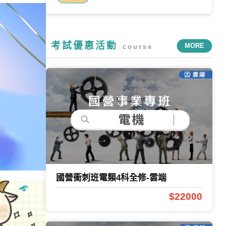
考試優惠活動
MORE
course
國營衝刺班電類4科全修-雲端
$22000