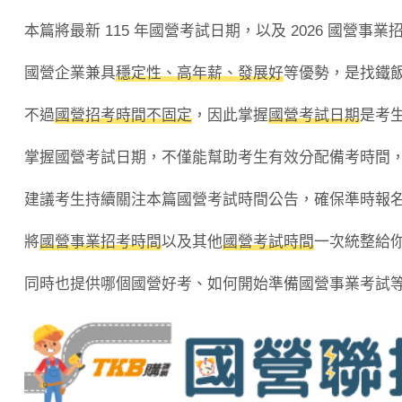
本篇將最新 115 年國營考試日期，以及 2026 國營
國營企業兼具
穩定性、高年薪、發展好
等優勢，是找鐵
不過
國營招考時間不固定
，因此掌握
國營考試日期
是考
掌握國營考試日期，不僅能幫助考生有效分配備考時間
建議考生持續關注本篇國營考試時間公告，確保準時報
將
國營事業招考時間
以及其他
國營考試時間
一次統整給
同時也提供哪個國營好考、如何開始準備國營事業考試