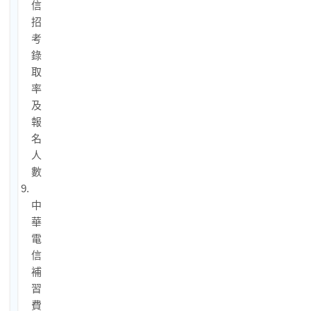
信
招
考
錄
取
率
及
報
名
人
數
9.
中
華
電
信
補
習
費