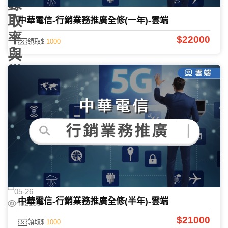
錄
取
中華電信-行銷業務推廣全修(一年)-雲端
率
$22000
領取$
1000
與
常
見
問
題
課程諮詢
2026-
05-26
中華電信-行銷業務推廣全修(半年)-雲端
432185
$21000
領取$
1000