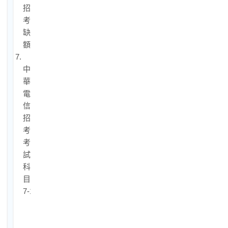
招
考
缺
額
7.
中
華
電
信
招
考
考
試
科
目
7-1.
中
華
電