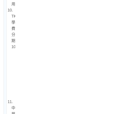
用
10.
TKB
學
費
分
期
10-
1.
中
信
卡
分
期
付
款
11.
中
華