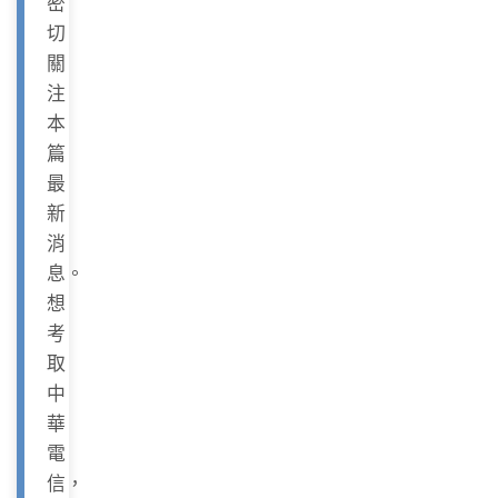
密
切
關
注
本
篇
最
新
消
息。
想
考
取
中
華
電
信，