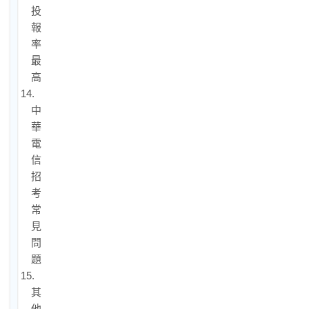
投
報
率
最
高！
14.
中
華
電
信
招
考
常
見
問
題
15.
其
他