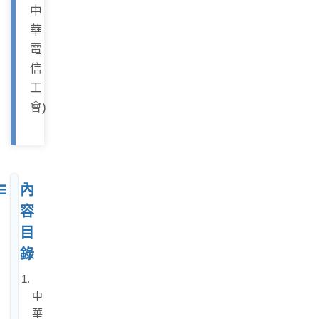
中
華
電
信
工
會)
內
容
目
錄
1.
中
華