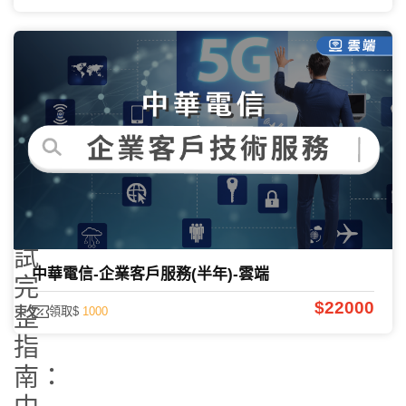
2027
中
華
電
信
考
試
中華電信-企業客戶服務(半年)-雲端
完
$22000
整
領取$
1000
指
南：