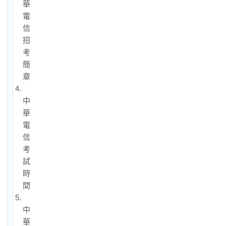
華
電
信
招
考
簡
章
4.
中
華
電
信
考
試
時
間
5.
中
華