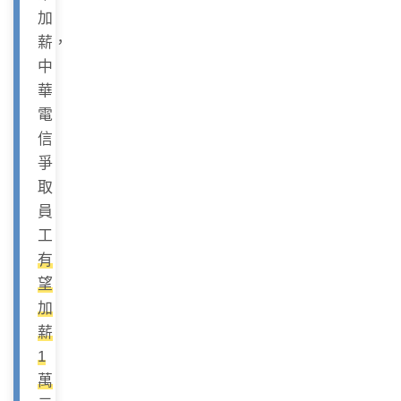
加
薪，
中
華
電
信
爭
取
員
工
有
望
加
薪
1
萬