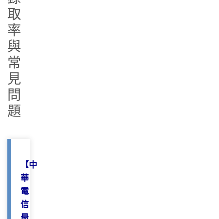
取
率
與
常
見
問
題
【中
華
電
信
最