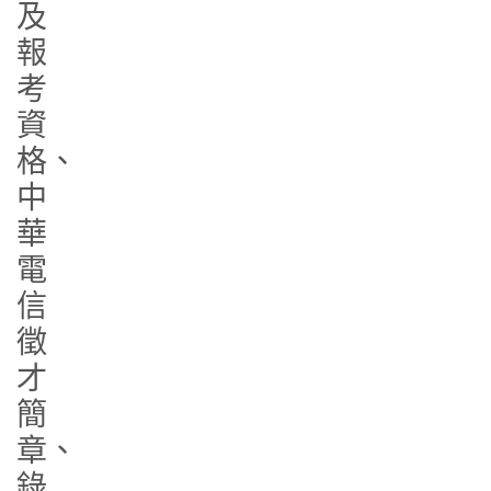
及
報
考
資
格、
中
華
電
信
徵
才
簡
章、
錄