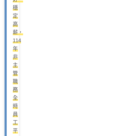
穩
定
高
薪，
114
年
非
主
管
職
務
全
時
員
工
平