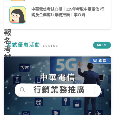
考
中華電信考試心得〡115年考取中華電信 行
簡
銷及企業客戶業務推廣〡李Ｏ齊
章、
報
名
考試優惠活動
MORE
course
考
試
日
期、
報
名
資
格、