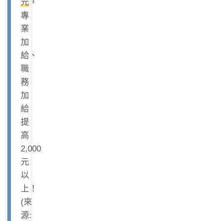
元
，
專
業
加
給、
職
務
加
給
提
高
2,000
元
以
上！
(來
源: