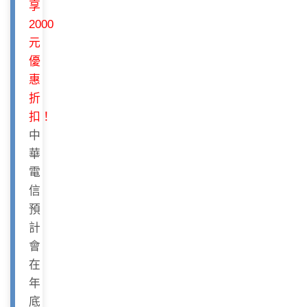
享
2000
元
優
惠
折
扣！
中
華
電
信
預
計
會
在
年
底