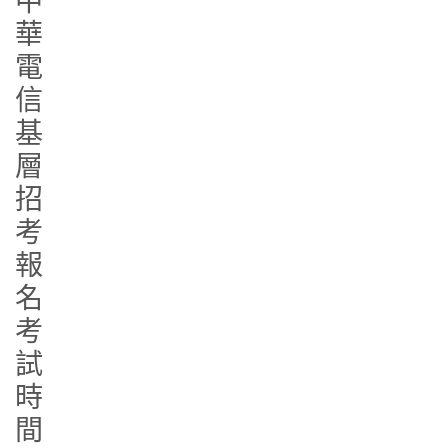
中
華
電
信
基
層
招
考
報
名
考
試
時
間