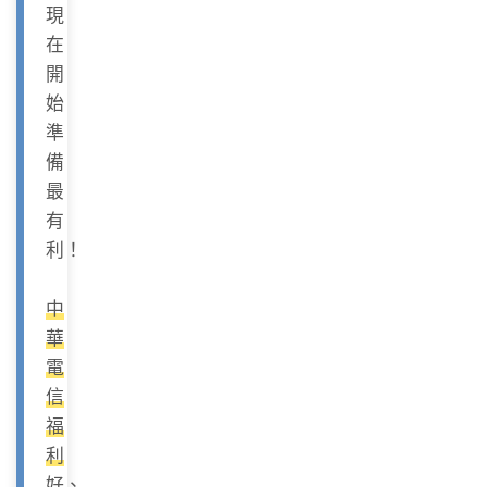
現
在
開
始
準
備
最
有
利！
中
華
電
信
福
利
好、