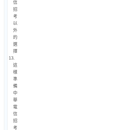
信
招
考
以
外
的
選
擇
13.
這
樣
準
備
中
華
電
信
招
考，