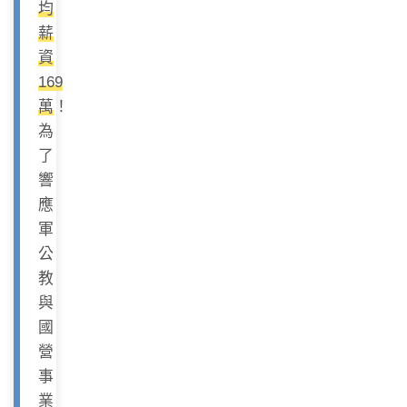
均
薪
資
169
萬
！
為
了
響
應
軍
公
教
與
國
營
事
業