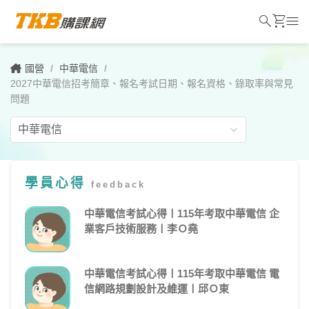
search
shopping_cart
menu
國營
/
中華電信
/
2027中華電信招考簡章、報名考試日期、報名資格、錄取率與常見
問題
學員心得
feedback
2027
中
中華電信考試心得〡115年考取中華電信 企
業客戶技術服務〡李Ｏ堯
華
電
中華電信考試心得〡115年考取中華電信 電
信
信網路規劃設計及維運〡邱Ｏ東
招