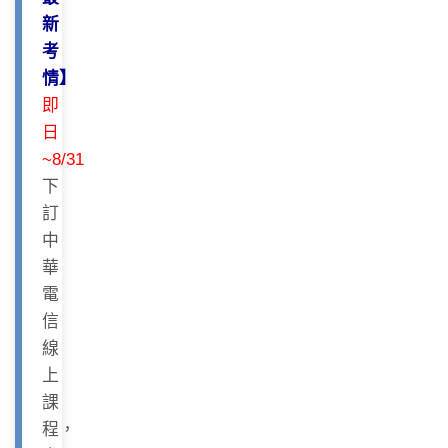
新
考
情】
即
日
~8/31
下
訂
中
華
電
信
線
上
課
程，