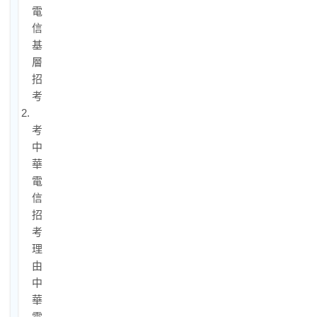
電
信
基
層
招
考
2.
考
中
華
電
信
招
考
理
由：
中
華
電