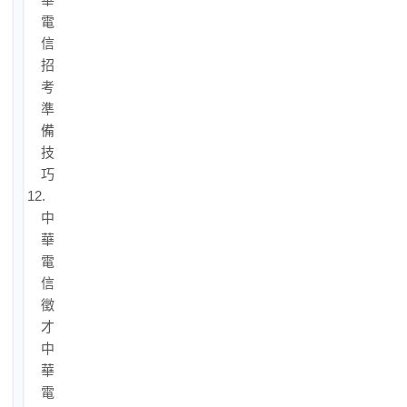
電
信
招
考
準
備
技
巧
12.
中
華
電
信
徵
才：
中
華
電