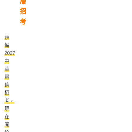
層
招
考
預
備
2027
中
華
電
信
招
考，
現
在
開