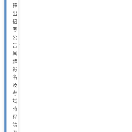
釋
出
招
考
公
告，
具
體
報
名
及
考
試
時
程
請