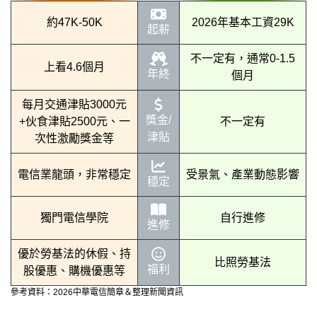
約47K-50K
2026年基本工資29K
起薪
不一定有，通常0-1.5
上看4.6個月
年終
個月
每月交通津貼3000元
獎金/
+伙食津貼2500元、一
不一定有
津貼
次性激勵獎金等
電信業龍頭，非常穩定
受景氣、產業動態影響
穩定
獨門電信學院
自行進修
進修
優於勞基法的休假、持
比照勞基法
福利
股優惠、購機優惠等
參考資料：2026中華電信簡章＆整理新聞資訊