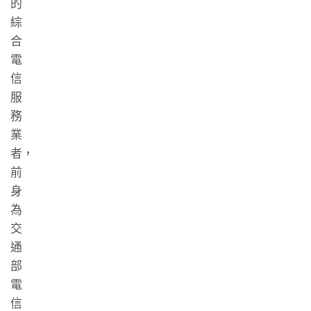
的
綜
合
電
信
服
務
業
者，
前
身
為
交
通
部
電
信