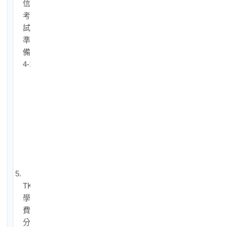
信
考
試
準
備
4-1.
中
華
電
信
補
習
費
用
5.
TKB
學
費
分