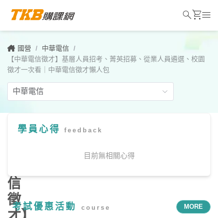
search
shopping_cart
menu
國營
/
中華電信
/
【中華電信徵才】基層人員招考、菁英招募、從業人員遴選、校園
徵才一次看｜中華電信徵才懶人包
學員心得
feedback
【中
華
目前無相關心得
電
信
徵
考試優惠活動
MORE
course
才】