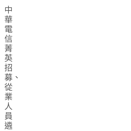
中
華
電
信
菁
英
招
募、
從
業
人
員
遴