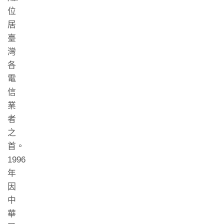
位
居
臺
灣
各
電
信
業
者
之
首。
1996
年
因
中
華