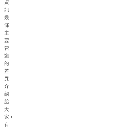
資
訊
幾
條
主
要
管
道
的
差
異
介
紹
給
大
家，
有