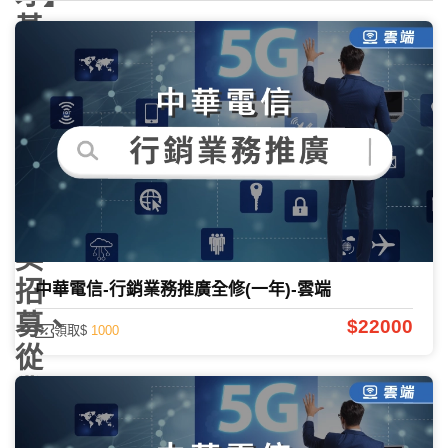
基
層
人
員
招
考、
菁
英
招
中華電信-行銷業務推廣全修(一年)-雲端
募、
$22000
領取$
1000
從
業
人