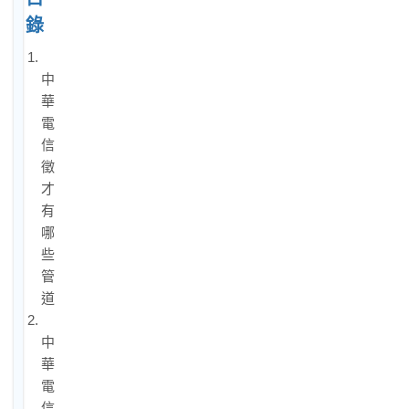
錄
1.
中
華
電
信
徵
才
有
哪
些
管
道？
2.
中
華
電
信