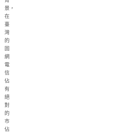
背
景，
在
臺
灣
的
固
網
電
信
佔
有
絕
對
的
市
佔