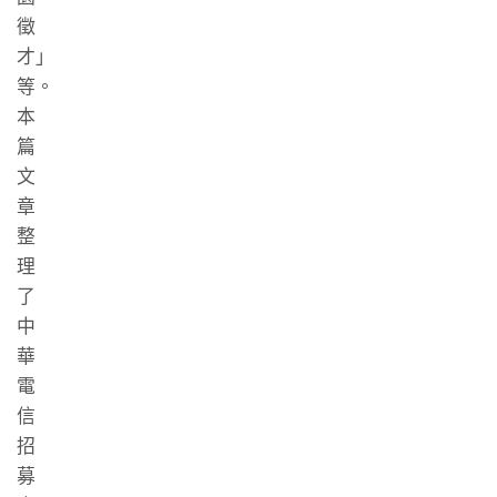
徵
才」
等。
本
篇
文
章
整
理
了
中
華
電
信
招
募