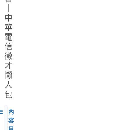
｜
中
華
電
信
徵
才
懶
人
包
內
容
目