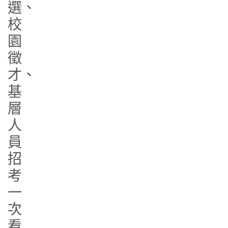
選、
校
園
徵
才、
基
層
人
員
招
考
一
次
看