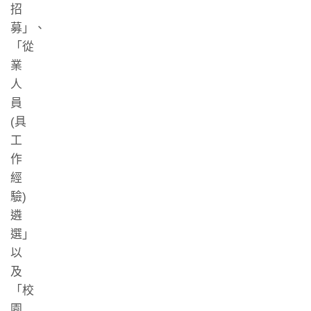
招
募」、
「從
業
人
員
(具
工
作
經
驗)
遴
選」
以
及
「校
園