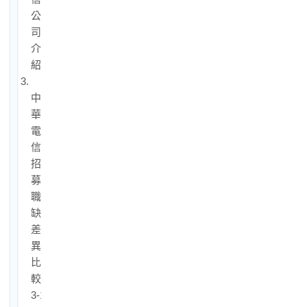
公
司
介
紹
3.
中
華
電
信
招
募
職
缺
差
異
比
較
3-1.