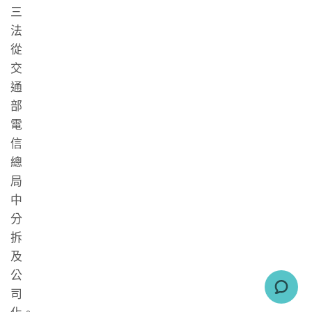
三
法
從
交
通
部
電
信
總
局
中
分
拆
及
公
司