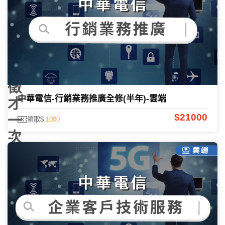
員
遴
選、
校
園
徵
中華電信-行銷業務推廣全修(半年)-雲端
才
$21000
一
領取$
1000
次
看
｜
中
華
電