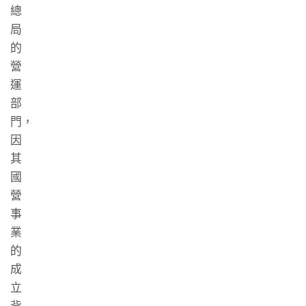
總
局
的
營
運
部
門，
因
其
國
營
事
業
的
成
立