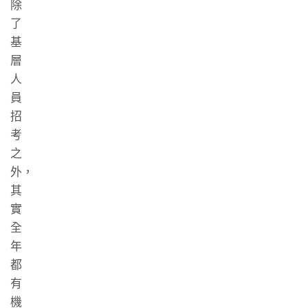
除
了
基
層
人
員
招
考
之
外，
其
實
全
年
都
有
機