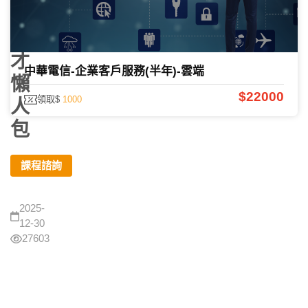
信
徵
才
中華電信-企業客戶服務(半年)-雲端
懶
$22000
領取$
1000
人
包
課程諮詢
2025-
12-30
27603