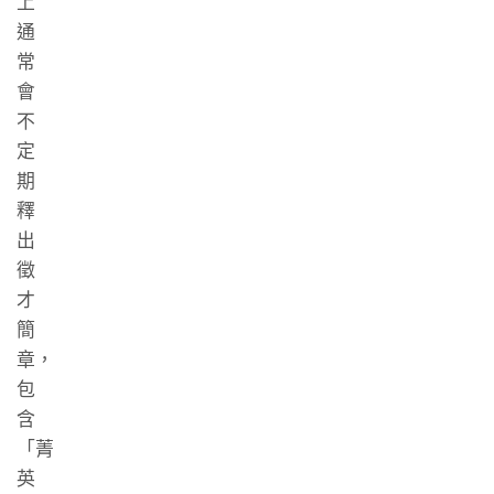
上
通
常
會
不
定
期
釋
出
徵
才
簡
章，
包
含
「菁
英