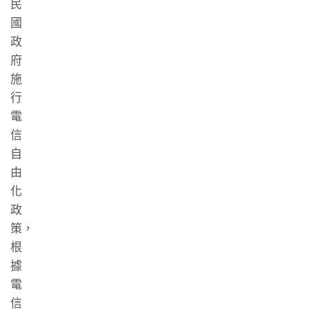
民
國
政
府
施
行
電
信
自
由
化
政
策，
根
據
電
信