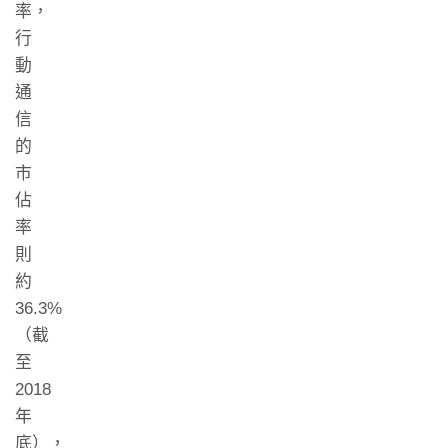
率，
行
動
通
信
的
市
佔
率
則
約
36.3%
（截
至
2018
年
底），