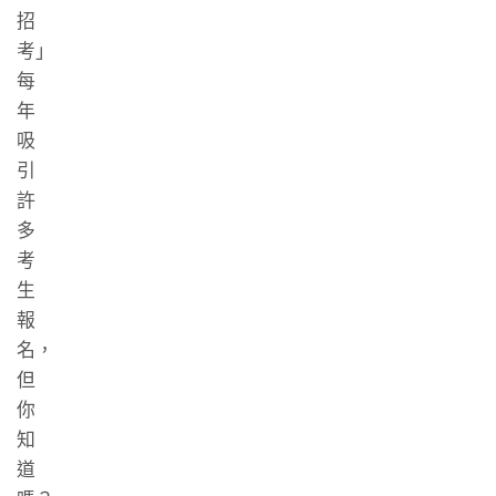
招
考」
每
年
吸
引
許
多
考
生
報
名，
但
你
知
道