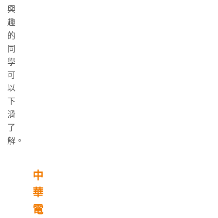
興
趣
的
同
學
可
以
下
滑
了
解。
中
華
電