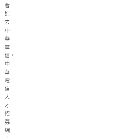
會
進
去
中
華
電
信，
中
華
電
信
人
才
招
募
網