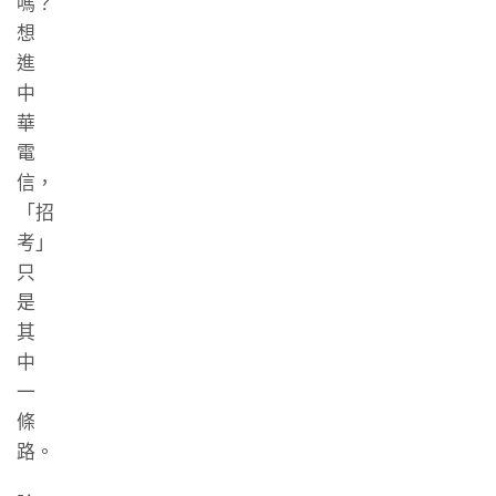
嗎？
想
進
中
華
電
信，
「招
考」
只
是
其
中
一
條
路。