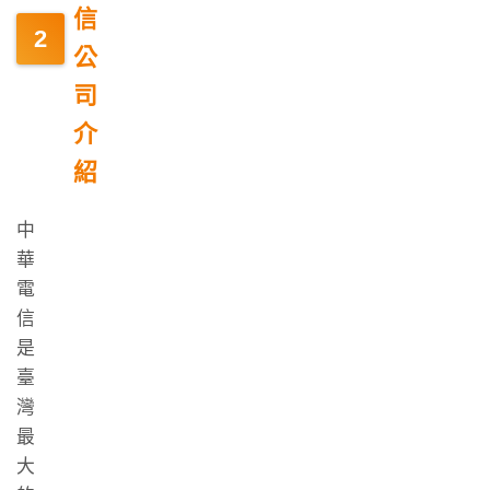
信
公
司
介
紹
中
華
電
信
是
臺
灣
最
大