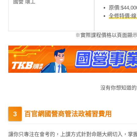
國營 環工
原價:$44,00
全修特價:
※實際課程價格以頁面顯示為
沒有你想知道
百官網國營商管法政補習費用
讓你只專注在會考的，上課方式針對命題大綱切入，掌