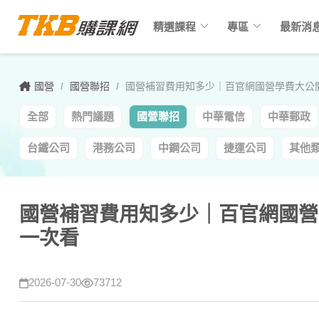
keyboard_arrow_down
keyboard_arrow_down
精選課程
專區
最新消
國營
/
國營聯招
/
國營補習費用知多少｜百官網國營學費大公
全部
熱門議題
國營聯招
中華電信
中華郵政
台鐵公司
港務公司
中鋼公司
捷運公司
其他
國營補習費用知多少｜百官網國營
一次看
2026-07-30
73712