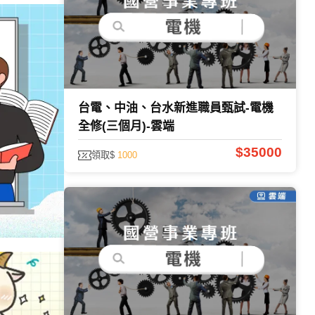
台電、中油、台水新進職員甄試-電機
全修(三個月)-雲端
$35000
領取$
1000