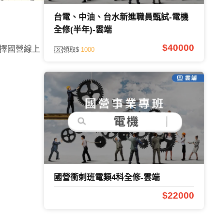
台電、中油、台水新進職員甄試-電機
全修(半年)-雲端
$40000
擇國營線上
領取$
1000
國營衝刺班電類4科全修-雲端
$22000