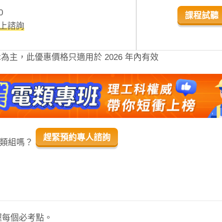
0
課程試聽
線上諮詢
主，此優惠價格只適用於 2026 年內有效
趕緊預約專人諮詢
的類組嗎？
握每個必考點。