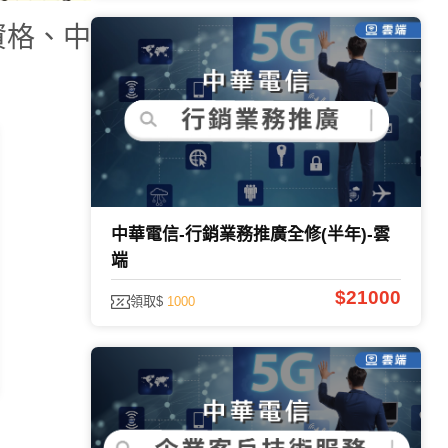
資格、中
中華電信-行銷業務推廣全修(半年)-雲
端
$21000
領取$
1000