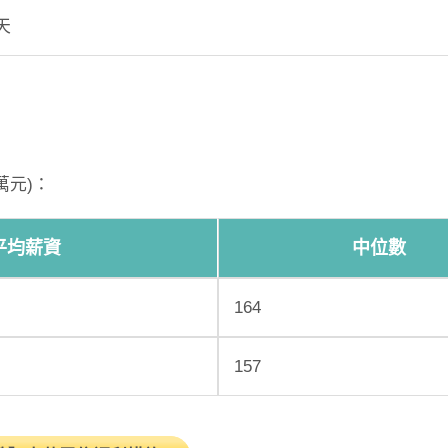
天
萬元)：
平均薪資
中位數
164
157