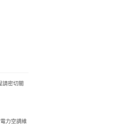
程請密切關
、電力空調維