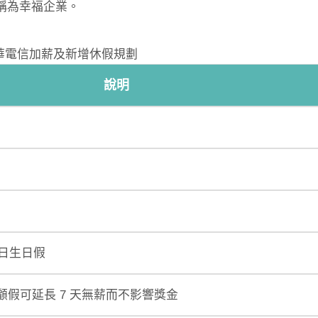
們稱為幸福企業。
中華電信加薪及新增休假規劃
說明
 日生日假
顧假可延長 7 天無薪而不影響獎金