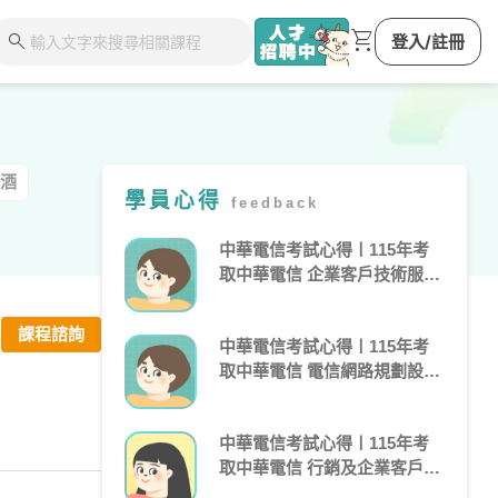
shopping_cart
search
登入/註冊
酒
學員心得
feedback
中華電信考試心得〡115年考
取中華電信 企業客戶技術服務
〡李Ｏ堯
課程諮詢
中華電信考試心得〡115年考
取中華電信 電信網路規劃設計
及維運〡邱Ｏ東
中華電信考試心得〡115年考
取中華電信 行銷及企業客戶業
務推廣〡李Ｏ齊