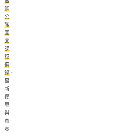
官
網
公
職
國
營
課
程
價
錢
、
最
新
優
惠
與
真
實