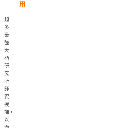
用
超
多
最
強
大
碩
研
究
所
師
資
授
課，
以
命