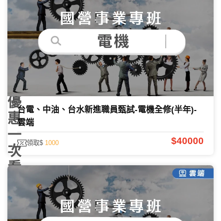
開！
課
程
內
容
及
優
台電、中油、台水新進職員甄試-電機全修(半年)-
惠
雲端
一
$40000
領取$
1000
次
看
課程諮詢