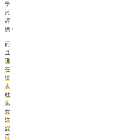
學
員
評
價，
而
且
現
在
填
表
就
免
費
送
課
程