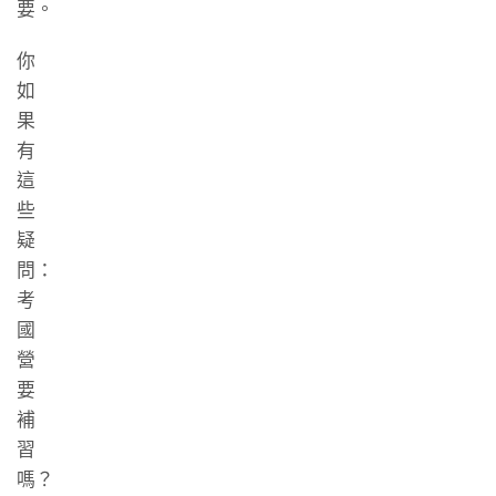
要。
你
如
果
有
這
些
疑
問：
考
國
營
要
補
習
嗎？