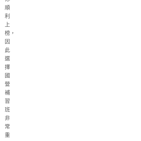
順
利
上
榜，
因
此
選
擇
國
營
補
習
班
非
常
重