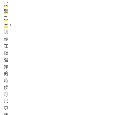
試
聽
乙
堂
，
讓
你
在
做
選
擇
的
時
候
可
以
更