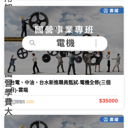
知
多
少
｜
百
官
網
國
營
台電、中油、台水新進職員甄試-電機全修(三個
月)-雲端
學
$35000
費
領取$
1000
大
公