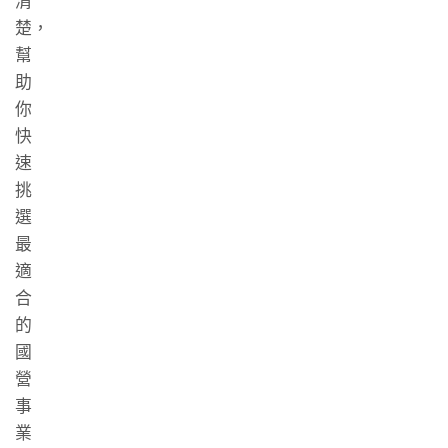
清
楚，
幫
助
你
快
速
挑
選
最
適
合
的
國
營
事
業