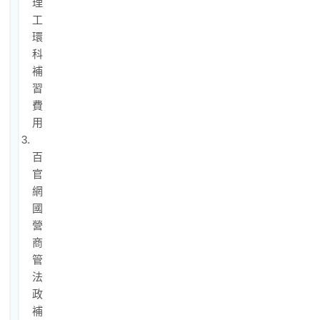
理
工
環
科
補
習
費
用
3.
百
官
網
國
營
商
管
法
政
補