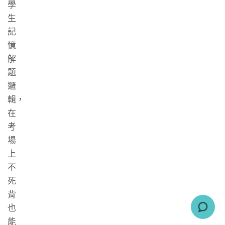
學
生
記
憶
解
題
邏
輯，
在
考
場
上
不
死
背
也
能