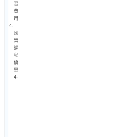
習
費
用
4.
國
營
課
程
優
惠
4-1.
國
營
聯
招
短
衝
班
優