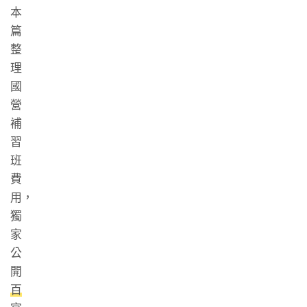
本
篇
整
理
國
營
補
習
班
費
用，
獨
家
公
開
百