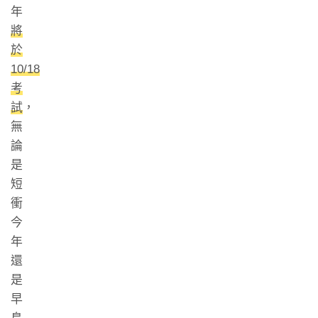
年
將
於
10/18
考
試
，
無
論
是
短
衝
今
年
還
是
早