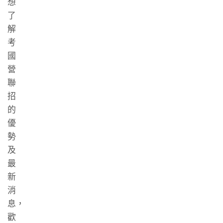
想
了
解
考
國
營
聯
招
的
優
勢
及
最
新
消
息，
歡