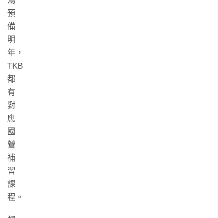
鳥
預
備
明
年，
TKB
都
有
對
應
國
營
補
習
課
程。