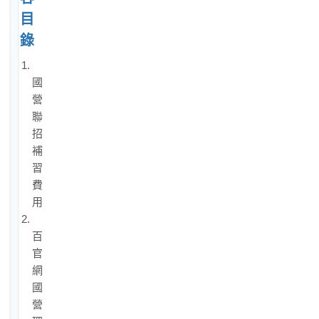
目
錄
1.
國
營
聯
招
補
習
費
用
2.
百
官
網
國
營