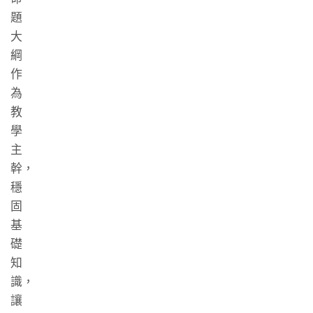
題
大
綱
作
為
教
學
主
幹，
穩
固
基
礎
知
識，
讓