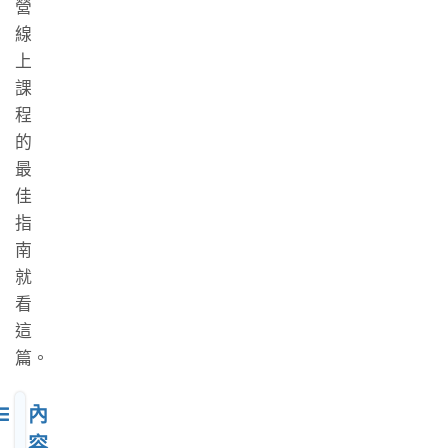
營
線
上
課
程
的
最
佳
指
南
就
看
這
篇。
內
容