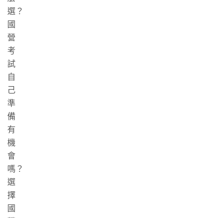
選？
國
營
考
試
自
己
準
備
有
機
會
嗎？
選
擇
國