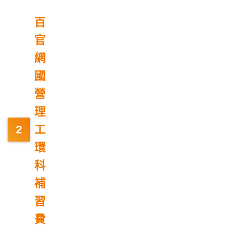
百
官
網
國
營
理
工
環
科
補
習
費