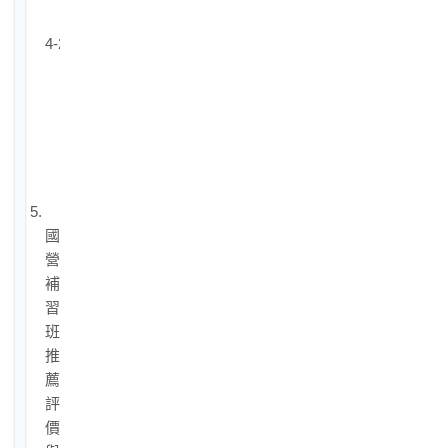
惠
4-2.
國
營
學
費
分
期
5.
國
營
補
習
班
推
薦：
評
價