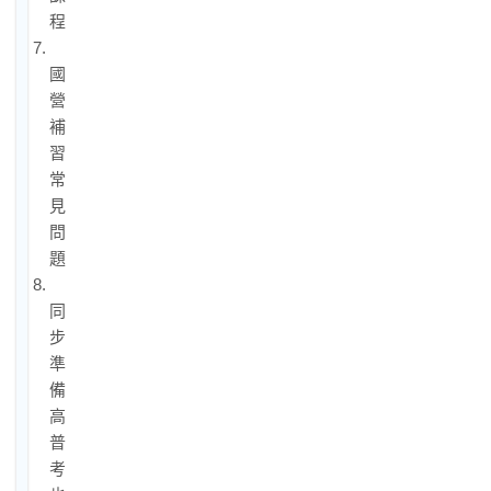
程
7.
國
營
補
習
常
見
問
題
8.
同
步
準
備
高
普
考