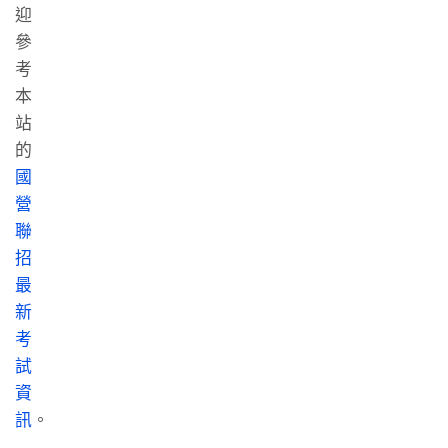
迎
參
考
本
站
的
國
營
聯
招
最
新
考
試
資
訊
。