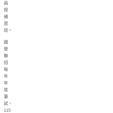
函
授
補
習
班。
國
營
聯
招
每
年
年
底
筆
試，
115