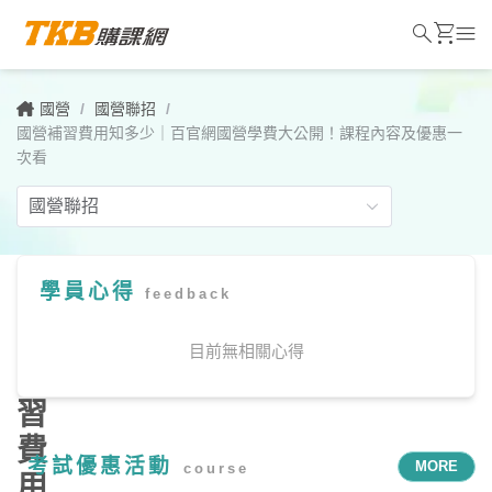
search
shopping_cart
menu
國營
/
國營聯招
/
國營補習費用知多少｜百官網國營學費大公開！課程內容及優惠一
次看
學員心得
feedback
國
營
目前無相關心得
補
習
費
考試優惠活動
MORE
course
用