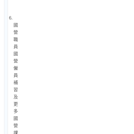
特
色
6.
國
營
職
員/
國
營
僱
員
補
習
及
更
多
國
營
課