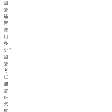
國
營
補
習
費
用
多
少？
國
營
考
試
補
習
班
怎
麼