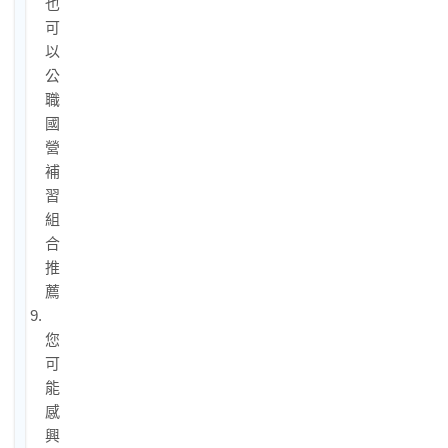
也
可
以！
公
職
國
營
補
習
組
合
推
薦
9.
您
可
能
感
興