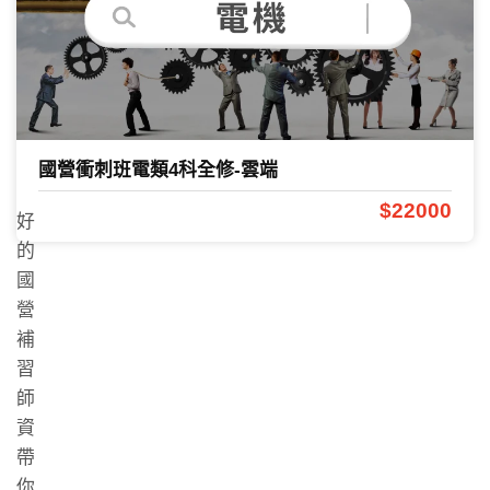
2026-
07-30
73822
國營衝刺班電類4科全修-雲端
$22000
好
的
國
營
補
習
師
資
帶
你