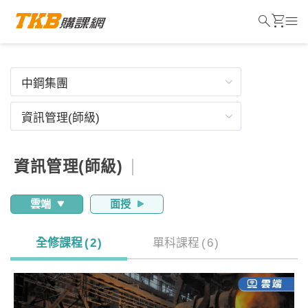
search
shopping_cart
menu
資訊管理(師級)
雲端
面授
全修課程
(
2
)
單科課程
(
6
)