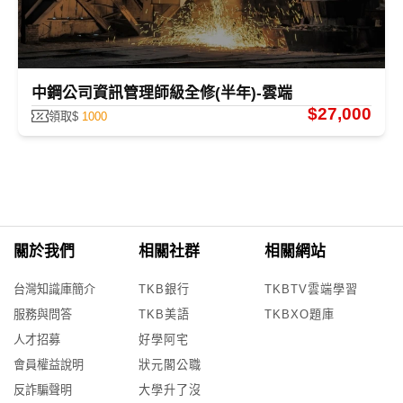
中鋼公司資訊管理師級全修(半年)-雲端
$27,000
領取$
1000
關於我們
相關社群
相關網站
台灣知識庫簡介
TKB銀行
TKBTV雲端學習
服務與問答
TKB美語
TKBXO題庫
人才招募
好學阿宅
會員權益說明
狀元閣公職
反詐騙聲明
大學升了沒