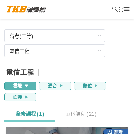
search
shopping_cart
menu
電信工程
雲端
混合
數位
面授
全修課程
(
1
)
單科課程
(
21
)