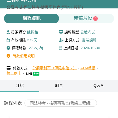
工程材料-雲端
公職考試-
司法特考-
檢察事務官(營繕工程組)
課程資訊
精華片段
3
授課師資
陳振銘
課程類型
公職考試
有效期限
372天
上課方式
雲端課程
課程時數
27.2小時
上架日期
2020-10-30
時數使用說明
付款方式：
分期零利率（僅限中信卡）
、
ATM轉帳
、
線上刷卡
、
介紹
組合
Q＆A
課程列表
司法特考 - 檢察事務官(營繕工程組)