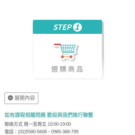
所組成，具極佳
之抗壓性，是人
類邁向現代建築
之代表性建材。
第七章 瀝青材
主要用於道路工
★★★
料
程及防水工程之
材料，其在國考
中亦常有考題。
老師教學特色
對於課程作重點整理。
展開內容
精選歷屆考題為主要例題。
請授課程翔實清晰。
如有課程相關問題 歡迎與我們進行聯繫
解題循序漸進易懂。
聯絡方式 周一至周五 10:00-19:00
考試趨勢確實掌握。
電話：(02)5580-5608、0985-368-799