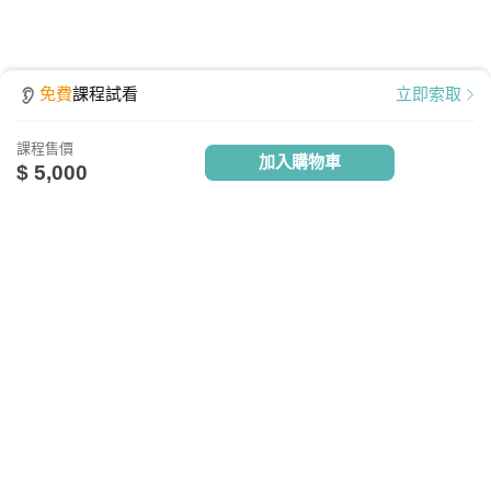
免費
課程試看
立即索取
課程售價
加入購物車
$ 5,000
點擊查看課程使用說明
關於我們
相關社群
相關網站
設備需求
台灣知識庫簡介
TKB銀行
TKBTV雲端學習
服務與問答
TKB美語
TKBXO題庫
電腦硬體需求
人才招募
好學阿宅
最低配備：CPU Pentium 4以上
會員權益說明
狀元閣公職
記憶體：1GB RAM
反詐騙聲明
大學升了沒