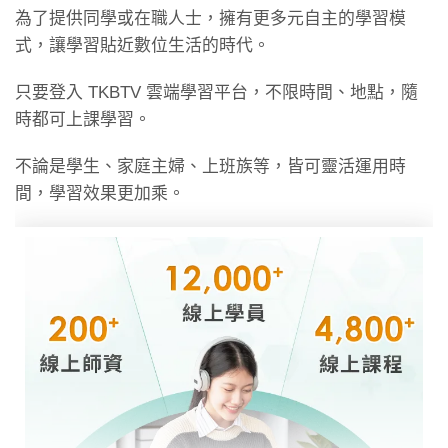
規範或品上之要
為了提供同學或在職人士，擁有更多元自主的學習模
求。
式，讓學習貼近數位生活的時代。
第二章 金屬材
分為鐵金屬及非
★
只要登入 TKBTV 雲端學習平台，不限時間、地點，隨
料
鐵金屬，而鋼筋
時都可上課學習。
及鋼骨則是鐵金
屬中最重要的兩
不論是學生、家庭主婦、上班族等，皆可靈活運用時
種建材。
間，學習效果更加乘。
第三章 鋼筋
鋼筋有極佳的抗
★★★
拉强度，可加在
有極强抗壓强度
的混凝土中成為
抗拉又抗壓之鋼
筋混凝土複合結
構。