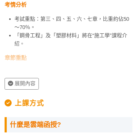
考情分析
考試重點：第三、四、五、六、七章，比重約佔50
～70％。
「鋼骨工程」及「塑膠材料」將在“施工學”課程介
紹。
章節重點
章節
內容
重要度
展開內容
第一章 工程材
工程材料可分為
★
料
金屬材料及非金
上課方式
屬材料，而上逑
兩類均可供給成
為土木及建築之
什麼是雲端函授?
材料，但得符合