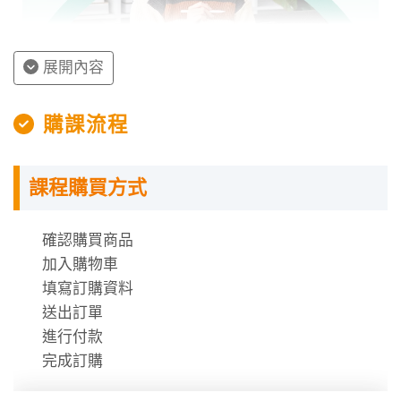
第四章 水泥
乃是在混凝土中
★★★★
極重要之黏结材
料，它與細骨材
展開內容
及水混合成水泥
砂漿可作粉刷材
授課程內容
購課流程
使用，它與粗骨
材及水拌合即成
指定教材講義
為混凝土。
課程購買方式
課程需使用「電腦」「平板」「手機」觀看課程，
第五章 骨材
可分成粗、細骨
★★★★
不提供DVD光碟。
材，其功用如可
課程有時數限制，時數僅在撥放狀態才會進行扣
確認購買商品
替代部分水泥並
除。
加入購物車
增加强度且其特
時數使用說明
填寫訂購資料
性具耐磨性。
送出訂單
進行付款
第六章 混凝土
由水泥、骨材、
★★★★★
完成訂購
摻料及拌和水等