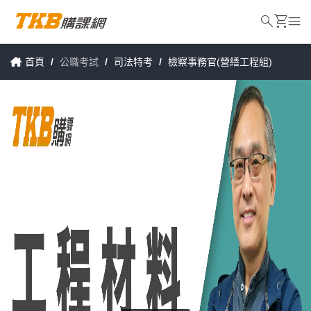
search
shopping_cart
menu
首頁
/
公職考試
/
司法特考
/
檢察事務官(營繕工程組)