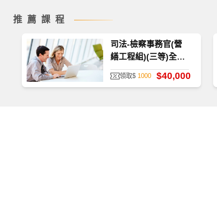
推薦課程
司法-檢察事務官(營
如何查看課程
繕工程組)(三等)全修-
雲端
$40,000
領取$
1000
首次使用，請至
TKBTV 下載並安裝「課程播放器」。
播放檔案大小為 531 MB，為提供學員觀看課程之品