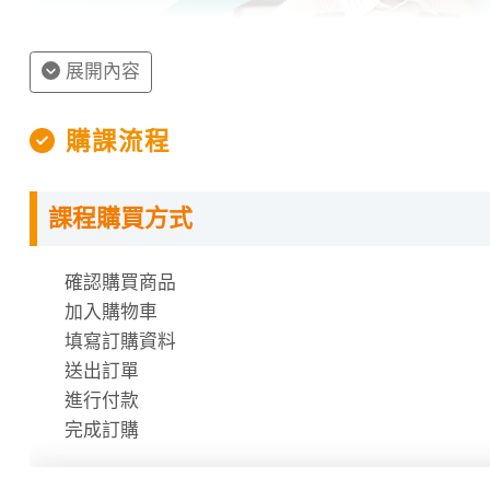
展開內容
購課流程
課程購買方式
授課程內容
確認購買商品
指定教材講義
加入購物車
課程需使用「電腦」「平板」「手機」觀看課程，不
填寫訂購資料
課程有時數限制，時數僅在撥放狀態才會進行扣除
送出訂單
時數使用說明
進行付款
完成訂購