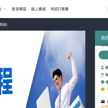
keyboard_arrow_down
息
影音專區
線上書城
考試行事曆
程組)
政
公職
AT