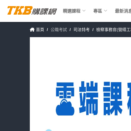
keyboard_arrow_down
keyboard_arrow_down
精選課程
專區
最新消
首頁
/
公職考試
/
司法特考
/
檢察事務官(營繕工