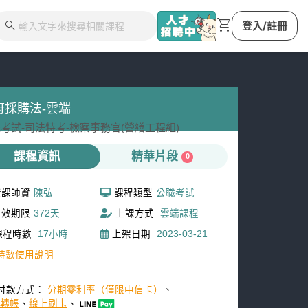
shopping_cart
search
登入/註冊
府採購法-雲端
考試-
司法特考-
檢察事務官(營繕工程組)
課程資訊
精華片段
0
授課師資
陳弘
課程類型
公職考試
有效期限
372天
上課方式
雲端課程
課程時數
17小時
上架日期
2023-03-21
時數使用說明
付款方式：
分期零利率（僅限中信卡）
、
M轉帳
、
線上刷卡
、