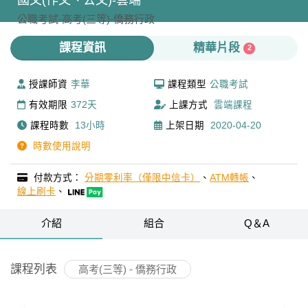
國文(作文、公文)-雲端
公職考試-
高考(三等)-
僑務行政
課程資訊
精華片段
2
授課師資
李華
課程類型
公職考試
有效期限
372天
上課方式
雲端課程
課程時數
13小時
上架日期
2020-04-20
時數使用說明
付款方式：
分期零利率（僅限中信卡）
、
ATM轉帳
、
線上刷卡
、
介紹
組合
Q＆A
課程列表
高考(三等) - 僑務行政