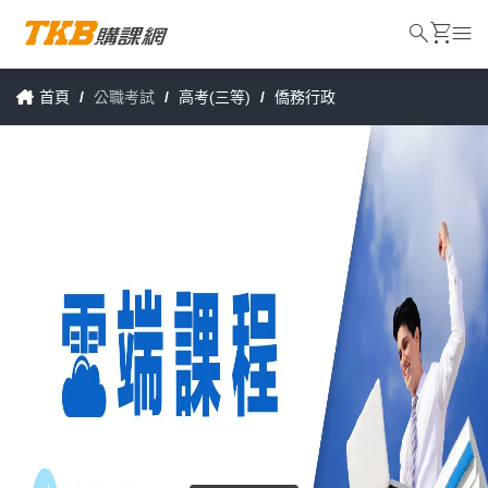
search
shopping_cart
menu
首頁
/
公職考試
/
高考(三等)
/
僑務行政