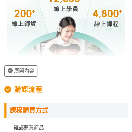
展開內容
授課程內容
購課流程
指定教材講義
課程購買方式
課程需使用「電腦」「平板」「手機」觀看課程，
不提供DVD光碟。
課程有時數限制，時數僅在撥放狀態才會進行扣
確認購買商品