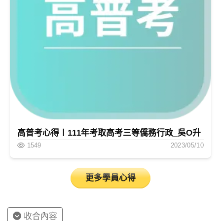
高普考心得〡111年考取高考三等僑務行政_吳O升
1549
2023/05/10
更多學員心得
收合內容